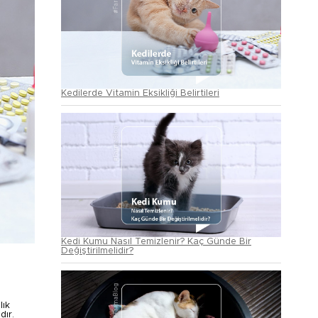
Kedilerde Vitamin Eksikliği Belirtileri
Kedi Kumu Nasıl Temizlenir? Kaç Günde Bir
Değiştirilmelidir?
lık
dır.