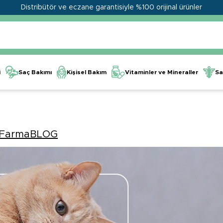
Distribütör ve eczane garantisiyle %100 orijinal ürünler
Kişisel Bakım
Vitaminler ve Mineraller
i
Saç Bakımı
Sa
FarmaBLOG