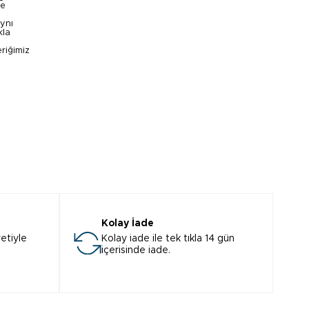
ve
aynı
kla
eriğimiz
Kolay İade
etiyle
Kolay iade ile tek tıkla 14 gün
içerisinde iade.