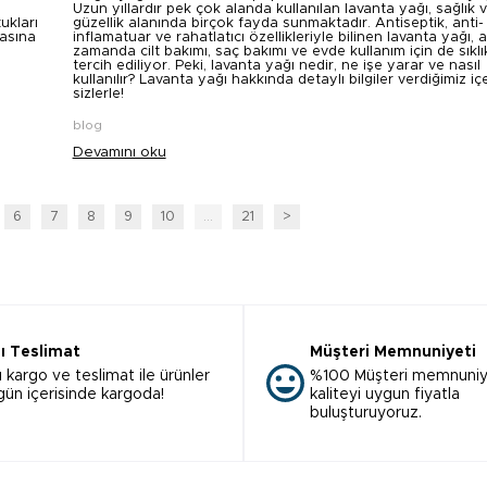
Uzun yıllardır pek çok alanda kullanılan lavanta yağı, sağlık 
ukları
güzellik alanında birçok fayda sunmaktadır. Antiseptik, anti-
masına
inflamatuar ve rahatlatıcı özellikleriyle bilinen lavanta yağı, 
zamanda cilt bakımı, saç bakımı ve evde kullanım için de sıklı
tercih ediliyor. Peki, lavanta yağı nedir, ne işe yarar ve nasıl
kullanılır? Lavanta yağı hakkında detaylı bilgiler verdiğimiz iç
sizlerle!
blog
Devamını oku
6
7
8
9
10
...
21
>
lı Teslimat
Müşteri Memnuniyeti
ı kargo ve teslimat ile ürünler
%100 Müşteri memnuniy
 gün içerisinde kargoda!
kaliteyi uygun fiyatla
buluşturuyoruz.