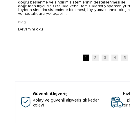
doğru beslenme ve sindirim sistemlerinin desteklenmesi ile
doğrudan ilişkilidir. Özellikle kendi temizliklerini yaparken yutt
tüylerin sindirim sisteminde birikmesi, tüy yumaklarının oluş
ve hastalıklara yol açabilir.
blog
Devamını oku
1
2
3
4
5
Güvenli Alışveriş
Hız
Kolay ve güvenli alışveriş tık kadar
Hızl
kolay!
bir