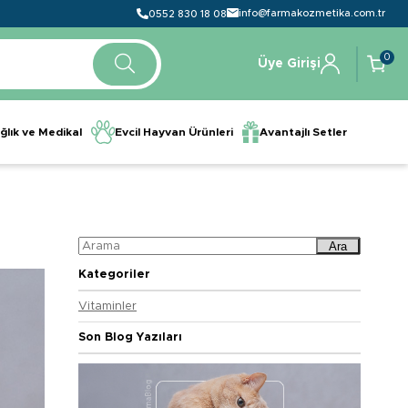
info@farmakozmetika.com.tr
0552 830 18 08
0
Üye Girişi
ğlık ve Medikal
Evcil Hayvan Ürünleri
Avantajlı Setler
Ara
Kategoriler
Vitaminler
Son Blog Yazıları