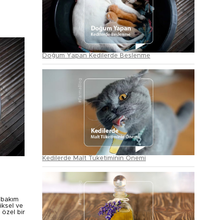
Doğum Yapan Kedilerde Beslenme
Kedilerde Malt Tüketiminin Önemi
l bakım
iksel ve
özel bir