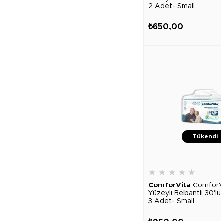
2 Adet- Small
₺650,00
Tükendi
★
★
★
★
★
ComforVita
ComforV
Yüzeyli Belbantlı 30'l
3 Adet- Small