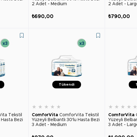
2 Adet - Medium
2 Adet - Larg
₺690,00
₺790,00
Tükendi
★
★
★
★
★
★
★
★
★
ita Tekstil
ComforVita
ComforVita Tekstil
ComforVita
u Hasta Bezi
Yüzeyli Belbantlı 30'lu Hasta Bezi
Yüzeyli Belban
3 Adet - Medium
3 Adet - Larg