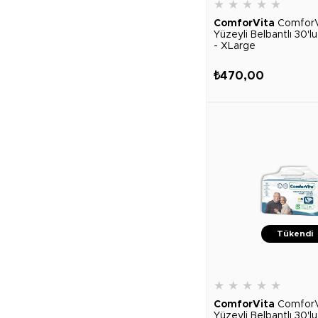
★
★
★
★
★
ComforVita
ComforV
Yüzeyli Belbantlı 30'l
- XLarge
₺470,00
Tükendi
★
★
★
★
★
ComforVita
ComforV
Yüzeyli Belbantlı 30'l