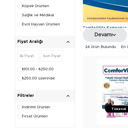
Köpek Ürünleri
Sağlık ve Medikal
Evcil Hayvan Ürünleri
ComforVita Kampanya K
Devamı
Bu kampanya tüm ComforVita Ha
sepetinizde %10 indirim uygu
bitirme hakkını saklı tutar.
Fiyat Aralığı
24 Ürün
₺101,00 - ₺250,00
₺250,00 üzerinde
Filtreler
İndirimli Ürünler
Tükendi
Fırsat Ürünleri