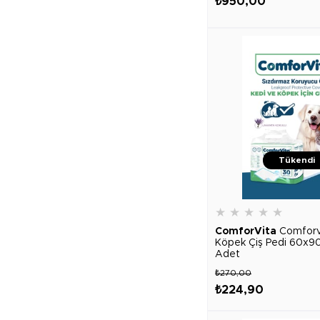
₺950,00
Tükendi
★
★
★
★
★
ComforVita
Comforv
Köpek Çiş Pedi 60x9
Adet
₺270,00
₺224,90