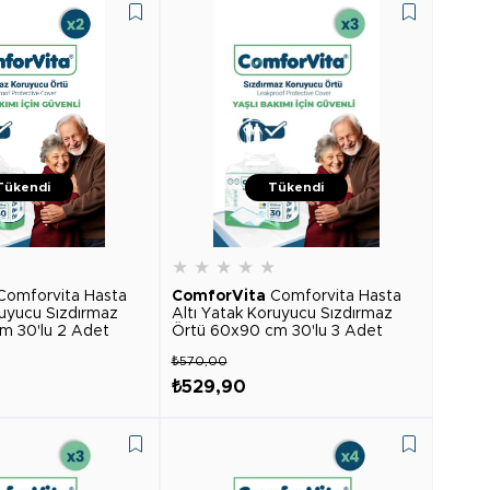
Tükendi
Tükendi
★
★
★
★
★
★
Comforvita Hasta
ComforVita
Comforvita Hasta
ruyucu Sızdırmaz
Altı Yatak Koruyucu Sızdırmaz
m 30'lu 2 Adet
Örtü 60x90 cm 30'lu 3 Adet
₺570,00
₺529,90