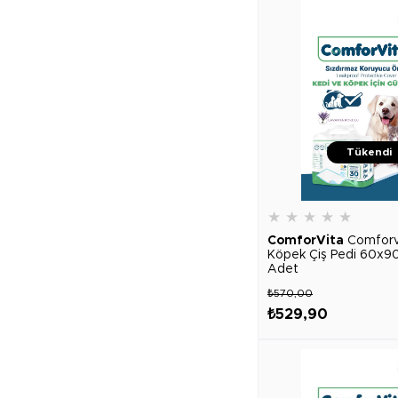
Tükendi
★
★
★
★
★
ComforVita
Comforv
Köpek Çiş Pedi 60x90
Adet
₺570,00
₺529,90