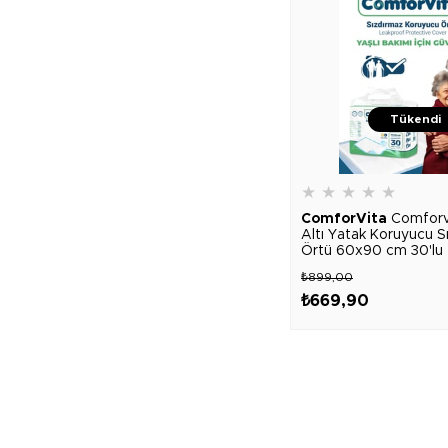
Tükendi
★
★
★
★
★
ComforVita
Comforv
Altı Yatak Koruyucu S
Örtü 60x90 cm 30'lu
₺899,00
₺669,90