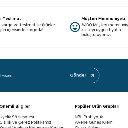
lı Teslimat
Müşteri Memnuniyeti
ı kargo ve teslimat ile ürünler
%100 Müşteri memnuniy
 gün içerisinde kargoda!
kaliteyi uygun fiyatla
buluşturuyoruz.
Gönder
Önemli Bilgiler
Popüler Ürün Grupları
Üyelik Sözleşmesi
NBL Probiyotik
Gizlilik ve Çerez Politikamız
Avene Güneş Kremi
Kişisel Verilerin Korunması Kanunu
Orzax Kolajen