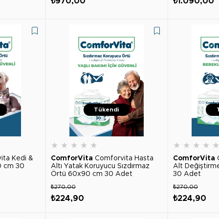
₺970,00
₺1.090,00
Tükendi
★
★
★
★
★
★
★
★
★
ita Kedi &
ComforVita
Comforvita Hasta
ComforVita
0 cm 30
Altı Yatak Koruyucu Sızdırmaz
Alt Değiştir
Örtü 60x90 cm 30 Adet
30 Adet
₺270,00
₺270,00
₺224,90
₺224,90