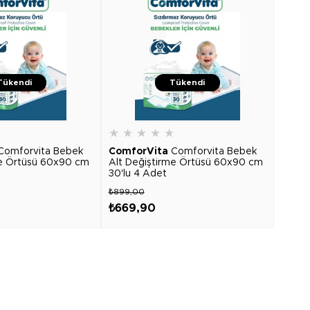
Tükendi
Tükendi
★
★
★
★
★
★
Comforvita Bebek
ComforVita
Comforvita Bebek
me Örtüsü 60x90 cm
Alt Değiştirme Örtüsü 60x90 cm
30'lu 4 Adet
₺899,00
₺669,90