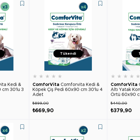
Tükendi
★
★
★
★
★
★
★
★
★
ita Kedi &
ComforVita
Comforvita Kedi &
ComforVita
 cm 30'lu 3
Köpek Çiş Pedi 60x90 cm 30'lu 4
Altı Yatak Ko
Adet
Örtü 60x90 c
₺899,00
₺440,00
₺669,90
₺379,90