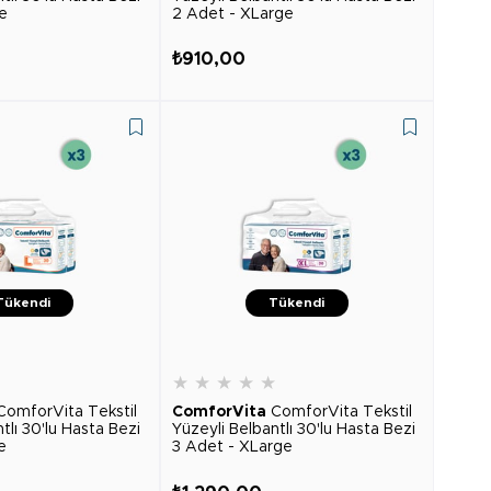
e
2 Adet - XLarge
₺910,00
Tükendi
Tükendi
★
★
★
★
★
★
ComforVita Tekstil
ComforVita
ComforVita Tekstil
tlı 30'lu Hasta Bezi
Yüzeyli Belbantlı 30'lu Hasta Bezi
e
3 Adet - XLarge