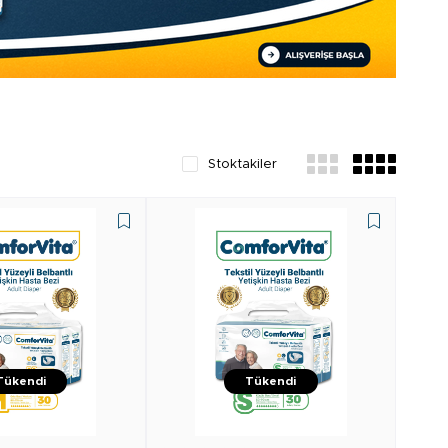
ta Hasta Bezi Ürünü sepete eklemeniz gerekmektedir, buna karşılık
veya indirimle birleştirilemez. Farmakozmetika, kampanya düzenleme ve
Stoktakiler
Tükendi
Tükendi