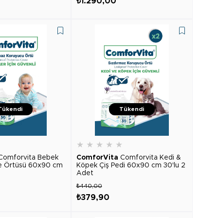
₺1.290,00
Tükendi
Tükendi
★
★
★
★
★
★
Comforvita Bebek
ComforVita
Comforvita Kedi &
me Örtüsü 60x90 cm
Köpek Çiş Pedi 60x90 cm 30'lu 2
Adet
₺440,00
₺379,90