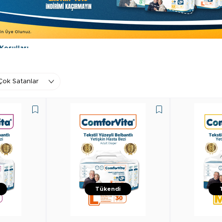
oşulları
sta Bezi ürünlerinde geçerlidir. Kampanyadan Yararlanmak için 1 (bir) adet ComforVi
lanacaktır. Kampanyadan sadece Üyelerimiz Faydalanabilmektedir. Başka bir kampanya 
Tükendi