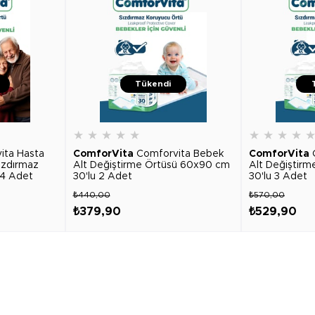
Tükendi
★
★
★
★
★
★
★
★
★
ita Hasta
ComforVita
Comforvita Bebek
ComforVita
ızdırmaz
Alt Değiştirme Örtüsü 60x90 cm
Alt Değiştir
 4 Adet
30'lu 2 Adet
30'lu 3 Adet
₺440,00
₺570,00
₺379,90
₺529,90