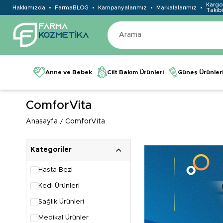
Kargo
Hakkımızda
FarmaBLOG
Kampanyalarımız
Markalalarımız
Takibi
Anne ve Bebek
Cilt Bakım Ürünleri
Güneş Ürünler
ComforVita
Anasayfa
ComforVita
Kategoriler
Hasta Bezi
Kedi Ürünleri
Sağlık Ürünleri
Medikal Ürünler