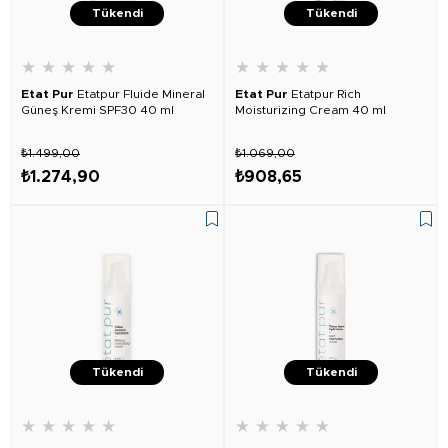
Tükendi
Tükendi
★
★
★
★
★
★
★
★
★
★
Etat Pur
Etatpur Fluide Mineral
Etat Pur
Etatpur Rich
Güneş Kremi SPF30 40 ml
Moisturizing Cream 40 ml
₺1.499,00
₺1.069,00
₺1.274,90
₺908,65
Tükendi
Tükendi
★
★
★
★
★
★
★
★
★
★