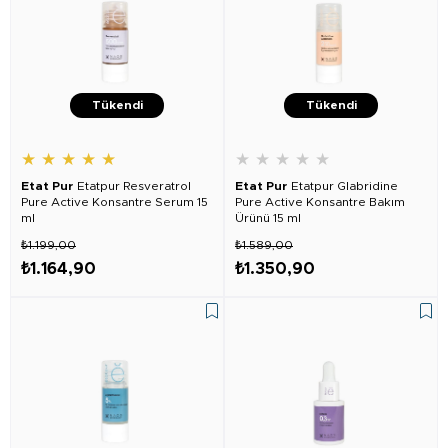
Tükendi
Tükendi
★
★
★
★
★
★
★
★
★
★
Etat Pur
Etatpur Resveratrol
Etat Pur
Etatpur Glabridine
Pure Active Konsantre Serum 15
Pure Active Konsantre Bakım
ml
Ürünü 15 ml
₺1.199,00
₺1.589,00
₺1.164,90
₺1.350,90