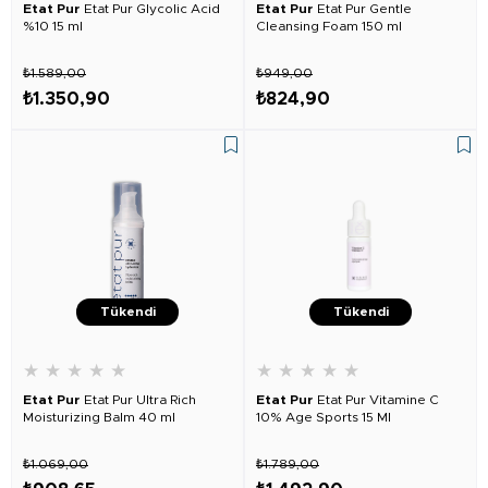
Etat Pur
Etat Pur Glycolic Acid
Etat Pur
Etat Pur Gentle
%10 15 ml
Cleansing Foam 150 ml
₺1.589,00
₺949,00
₺1.350,90
₺824,90
Tükendi
Tükendi
★
★
★
★
★
★
★
★
★
★
Etat Pur
Etat Pur Ultra Rich
Etat Pur
Etat Pur Vitamine C
Moisturizing Balm 40 ml
10% Age Sports 15 Ml
₺1.069,00
₺1.789,00