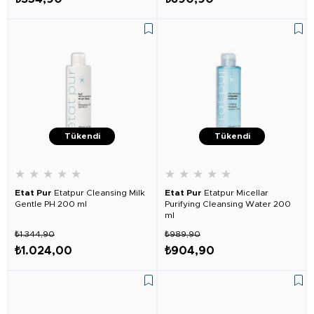
Tükendi
Tükendi
★
★
★
★
★
★
★
★
★
★
Etat Pur
Etatpur Cleansing Milk
Etat Pur
Etatpur Micellar
Gentle PH 200 ml
Purifying Cleansing Water 200
ml
₺1.344,90
₺989,90
₺1.024,00
₺904,90