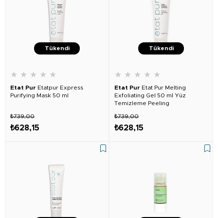
Tükendi
Tükendi
★
★
★
★
★
★
★
★
★
★
Etat Pur
Etatpur Express
Etat Pur
Etat Pur Melting
Purifying Mask 50 ml
Exfoliating Gel 50 ml Yüz
Temizleme Peeling
₺739,00
₺739,00
₺628,15
₺628,15