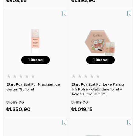
₺908,65
₺1.492,90
Tükendi
Tükendi
★
★
★
★
★
★
★
★
★
★
Etat Pur
Etat Pur Niacinamide
Etat Pur
Etat Pur Leke Karşıtı
Serum %5 15 ml
İkili Kofre - Glabridine 15 ml +
Acide Citrique 15 ml
₺1.589,00
₺1.199,00
₺1.350,90
₺1.019,15