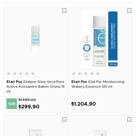
★
★
★
★
★
★
★
★
★
★
Etat Pur
Etatpur Aloe Vera Pure
Etat Pur
Etat Pur Moisturizing
Active Konsantre Bakım Ürünü 15
Watery Essence 125 ml
ml
₺1.589,00
₺1.204,90
%81
₺299,90