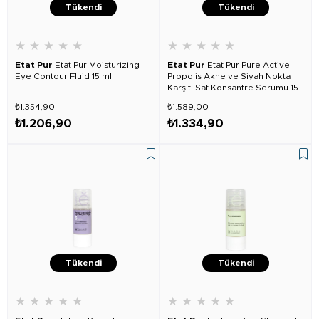
Tükendi
Tükendi
★
★
★
★
★
★
★
★
★
★
Etat Pur
Etat Pur Moisturizing
Etat Pur
Etat Pur Pure Active
Eye Contour Fluid 15 ml
Propolis Akne ve Siyah Nokta
Karşıtı Saf Konsantre Serumu 15
ml
₺1.354,90
₺1.589,00
₺1.206,90
₺1.334,90
Tükendi
Tükendi
★
★
★
★
★
★
★
★
★
★