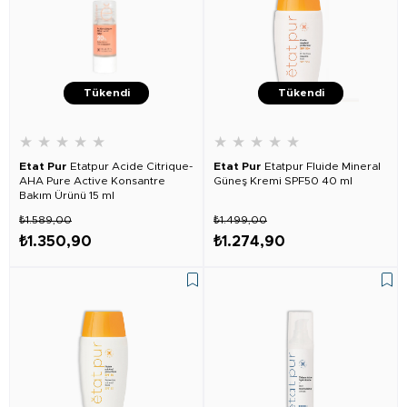
Tükendi
Tükendi
★
★
★
★
★
★
★
★
★
★
Etat Pur
Etatpur Acide Citrique-
Etat Pur
Etatpur Fluide Mineral
AHA Pure Active Konsantre
Güneş Kremi SPF50 40 ml
Bakım Ürünü 15 ml
₺1.589,00
₺1.499,00
₺1.350,90
₺1.274,90