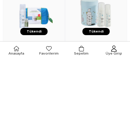
Tükendi
Tükendi
★
★
★
★
★
★
★
★
★
★
Anasayfa
Favorilerim
Sepetim
Üye Girişi
Etat Pur
Etat Pur Akne Karşıtı
Etat Pur
Etat Pur ikili yüz makyaj
Bakım Kiti - Gentle Cleansing
temizleme köpüğü
Foam 150 ml + Pure Active
Propolis 15 ml + Çanta Hediyeli
₺967,00
₺735,00
₺821,95
₺624,75