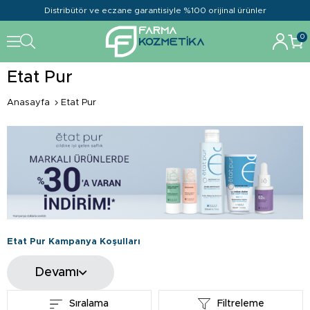
Distribütör ve eczane garantisiyle %100 orijinal ürünler
0
Etat Pur
Anasayfa
Etat Pur
Etat Pur Kampanya Koşulları
Bu kampanya tüm Etat Pur ürünlerinde geçerlidir. Kampanyadan yararlanabilmek
için en az 1 (Bir) ürün sepete eklemeniz gerekir. Kampanyada Etat Pur
Devamı
ürünlerinde %30'a varan İndirim uygulanır. Kampanya veya indirimle
birleştirilebilir. Kampanyadan faydalanabilmek için üye olmanız gerekmektedir.
Farmakozmetika, kampanya düzenleme ve bitirme hakkını saklı tutar.
Sıralama
Filtreleme