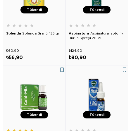
Tükendi
Tükendi
★
★
★
★
★
★
★
★
★
★
Splenda
Splenda Granül 125 gr
Aspinatura
Aspinatura İzotonik
Burun Spreyi 20 Ml
₺60,90
₺124,90
₺56,90
₺90,90
Tükendi
Tükendi
★
★
★
★
★
★
★
★
★
★