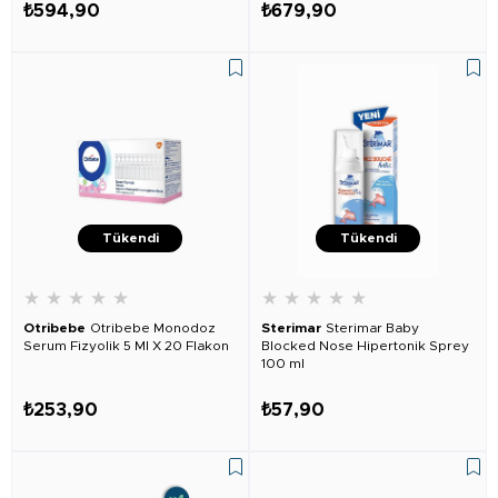
₺594,90
₺679,90
Tükendi
Tükendi
★
★
★
★
★
★
★
★
★
★
Otribebe
Otribebe Monodoz
Sterimar
Sterimar Baby
Serum Fizyolik 5 Ml X 20 Flakon
Blocked Nose Hipertonik Sprey
100 ml
₺253,90
₺57,90