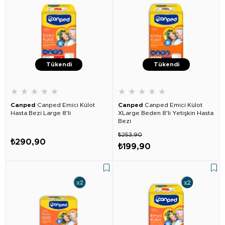
Tükendi
Tükendi
★
★
★
★
★
★
★
★
★
★
Canped
Canped Emici Külot
Canped
Canped Emici Külot
Hasta Bezi Large 8'li
XLarge Beden 8'li Yetişkin Hasta
Bezi
₺253,90
₺290,90
₺199,90