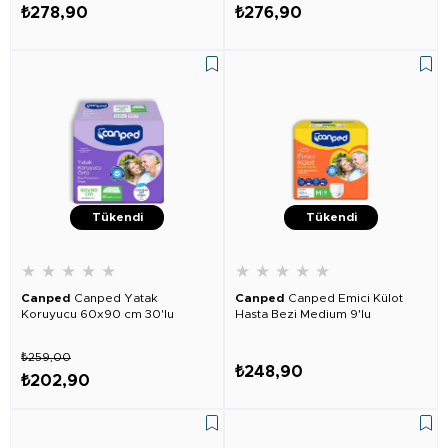
₺278,90
₺276,90
Tükendi
Tükendi
★
★
★
★
★
★
★
★
★
★
Canped
Canped Yatak
Canped
Canped Emici Külot
Koruyucu 60x90 cm 30'lu
Hasta Bezi Medium 9'lu
₺259,00
₺248,90
₺202,90