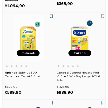
₺1.152,00
₺365,90
₺1.094,90
Tükendi
Tükendi
★
★
★
★
★
★
★
★
★
★
Splenda
Splenda 300
Canped
Canped Mesane Pedi
Tatlandırıcı Tablet 3 Adet
Yoğun Büyük Boy Large 20'li 6
Adet
₺620,00
₺1.123,90
₺589,90
₺988,90