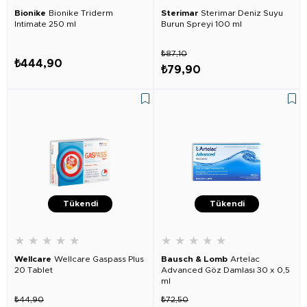
Bionike
Bionike Triderm
Sterimar
Sterimar Deniz Suyu
Intimate 250 ml
Burun Spreyi 100 ml
₺87,10
₺444,90
₺79,90
Tükendi
Tükendi
★
★
★
★
★
★
★
★
★
★
Wellcare
Wellcare Gaspass Plus
Bausch & Lomb
Artelac
20 Tablet
Advanced Göz Damlası 30 x 0,5
ml
₺44,90
₺72,50