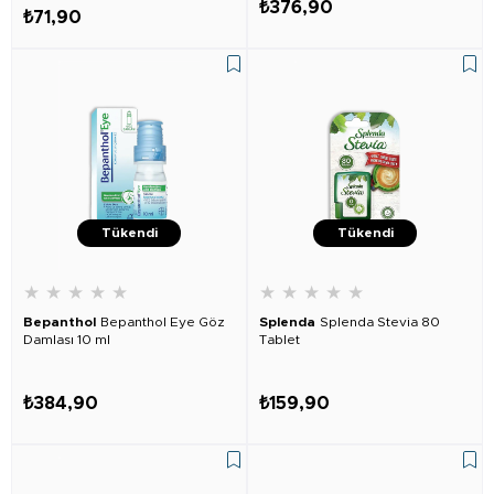
₺376,90
₺71,90
Tükendi
Tükendi
★
★
★
★
★
★
★
★
★
★
Bepanthol
Bepanthol Eye Göz
Splenda
Splenda Stevia 80
Damlası 10 ml
Tablet
₺384,90
₺159,90