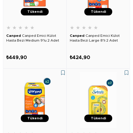
Tükendi
Tükendi
★
★
★
★
★
★
★
★
★
★
Canped
Canped Emici Külot
Canped
Canped Emici Külot
Hasta Bezi Medium 9'lu 2 Adet
Hasta Bezi Large 8'li 2 Adet
₺449,90
₺424,90
Tükendi
Tükendi