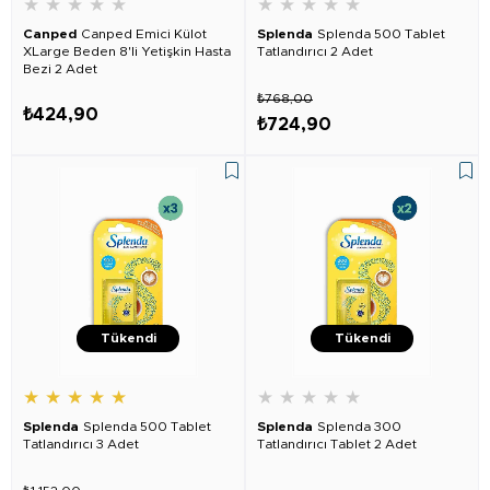
★
★
★
★
★
★
★
★
★
★
Canped
Canped Emici Külot
Splenda
Splenda 500 Tablet
XLarge Beden 8'li Yetişkin Hasta
Tatlandırıcı 2 Adet
Bezi 2 Adet
₺768,00
₺424,90
₺724,90
Tükendi
Tükendi
★
★
★
★
★
★
★
★
★
★
Splenda
Splenda 500 Tablet
Splenda
Splenda 300
Tatlandırıcı 3 Adet
Tatlandırıcı Tablet 2 Adet