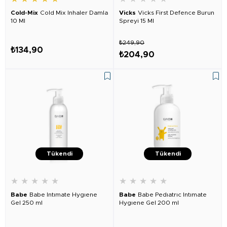
Cold-Mix
Cold Mix Inhaler Damla
Vicks
Vicks First Defence Burun
10 Ml
Spreyi 15 Ml
₺249,90
₺134,90
₺204,90
Tükendi
Tükendi
★
★
★
★
★
★
★
★
★
★
Babe
Babe Intımate Hygıene
Babe
Babe Pedıatrıc Intımate
Gel 250 ml
Hygıene Gel 200 ml