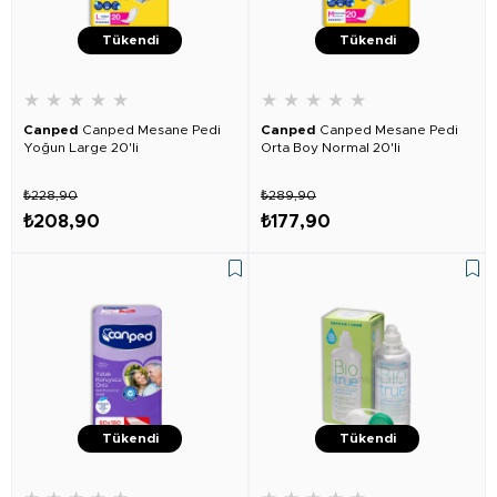
Tükendi
Tükendi
★
★
★
★
★
★
★
★
★
★
Canped
Canped Mesane Pedi
Canped
Canped Mesane Pedi
Yoğun Large 20'li
Orta Boy Normal 20'li
₺228,90
₺289,90
₺208,90
₺177,90
Tükendi
Tükendi