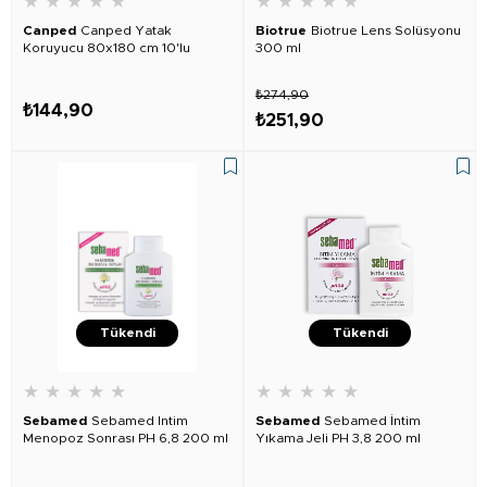
★
★
★
★
★
★
★
★
★
★
Canped
Canped Yatak
Biotrue
Biotrue Lens Solüsyonu
Koruyucu 80x180 cm 10'lu
300 ml
₺274,90
₺144,90
₺251,90
Tükendi
Tükendi
★
★
★
★
★
★
★
★
★
★
Sebamed
Sebamed Intim
Sebamed
Sebamed İntim
Menopoz Sonrası PH 6,8 200 ml
Yıkama Jeli PH 3,8 200 ml