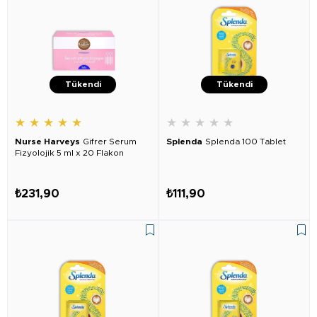
Tükendi
Tükendi
★
★
★
★
★
★
★
★
★
★
Nurse Harveys
Gifrer Serum
Splenda
Splenda 100 Tablet
Fizyolojik 5 ml x 20 Flakon
₺231,90
₺111,90