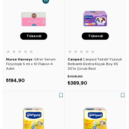
Tükendi
Tükendi
★
★
★
★
★
★
★
★
★
★
Nurse Harveys
Gifrer Serum
Canped
Canped Tekstil Yüzeyli
Fizyolojik 5 ml x 10 Flakon 4
Belbantlı Ekstra Küçük Boy XS
Adet
30'lu Çocuk Bezi
₺408,90
₺194,90
₺389,90