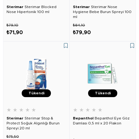
Sterimar
Sterimar Blocked
Sterimar
Sterimar Nose
Nose Hipertonik 100 ml
Hygiene Bebe Burun Spreyi 100
ml
₺79,10
₺84,10
₺71,90
₺79,90
Tükendi
Tükendi
★
★
★
★
★
★
★
★
★
★
Sterimar
Sterimar Stop &
Bepanthol
Bepanthol Eye Göz
Protect Soğuk Algınlığı Burun
Damlası 0,5 ml x 20 Flakon
Spreyi 20 ml
₺75,50