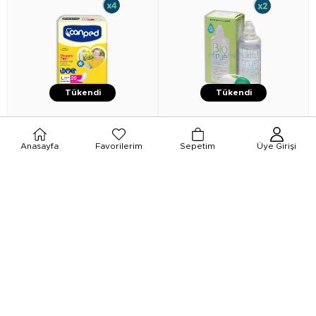
Tükendi
Tükendi
★
★
★
★
★
★
★
★
★
★
Anasayfa
Favorilerim
Sepetim
Üye Girişi
Canped
Canped Mesane Pedi
Biotrue
Biotrue Lens Solüsyonu
Yoğun Büyük Boy Large 20'li 4
300 ml 2 Adet
Adet
₺734,90
₺474,90
₺668,90