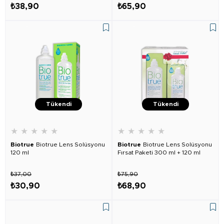
₺38,90
₺65,90
Tükendi
Tükendi
★
★
★
★
★
★
★
★
★
★
Biotrue
Biotrue Lens Solüsyonu
Biotrue
Biotrue Lens Solüsyonu
120 ml
Fırsat Paketi 300 ml + 120 ml
₺37,00
₺75,90
₺30,90
₺68,90