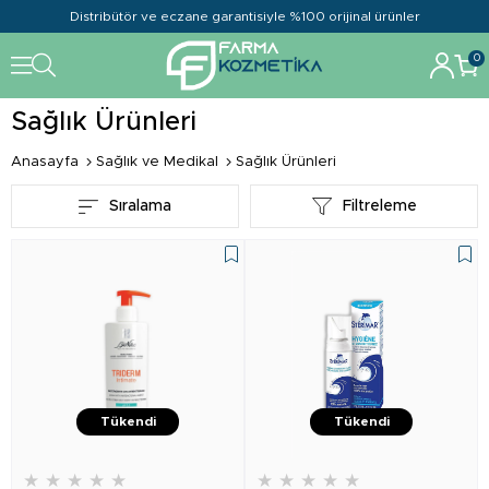
Distribütör ve eczane garantisiyle %100 orijinal ürünler
0
Sağlık Ürünleri
Anasayfa
Sağlık ve Medikal
Sağlık Ürünleri
Sıralama
Filtreleme
Tükendi
Tükendi
★
★
★
★
★
★
★
★
★
★