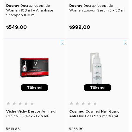
Ducray
Ducray Neoptide
Ducray
Ducray Neoptide
Women 100 ml + Anaphase
Women Losyon Serum 3 x 30 ml
Shampoo 100 ml
₺549,00
₺999,00
Tükendi
Tükendi
★
★
★
★
★
★
★
★
★
★
Vichy
Vichy Dercos Aminexil
Cosmed
Cosmed Hair Guard
Clinical 5 Erkek 21 x 6 ml
Anti-Hair Loss Serum 100 ml
₺619,88
₺283,90