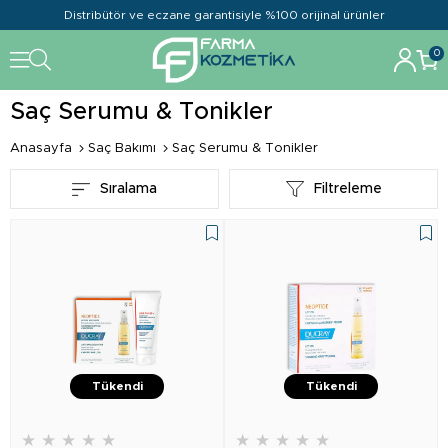
Distribütör ve eczane garantisiyle %100 orijinal ürünler
0
Saç Serumu & Tonikler
Anasayfa
Saç Bakımı
Saç Serumu & Tonikler
Sıralama
Filtreleme
Tükendi
Tükendi
★
★
★
★
★
★
★
★
★
★