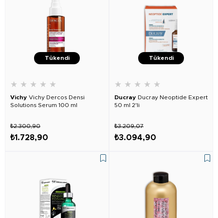
Tükendi
Tükendi
★
★
★
★
★
★
★
★
★
★
Vichy
Vichy Dercos Densi
Ducray
Ducray Neoptide Expert
Solutions Serum 100 ml
50 ml 2'li
₺2.300,90
₺3.209,07
₺1.728,90
₺3.094,90