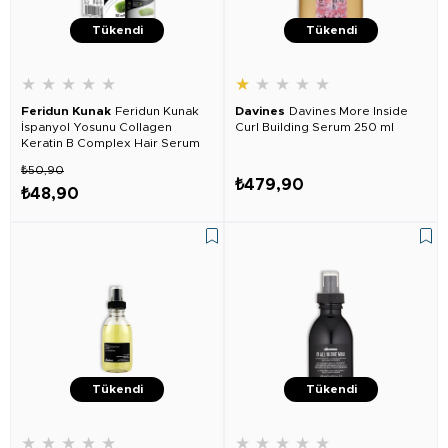
Tükendi
Tükendi
★
★
★
★
★
★
★
★
★
★
Feridun Kunak
Feridun Kunak
Davines
Davines More Inside
İspanyol Yosunu Collagen
Curl Building Serum 250 ml
Keratin B Complex Hair Serum
50 Ml
₺50,90
₺479,90
₺48,90
Tükendi
Tükendi
★
★
★
★
★
★
★
★
★
★