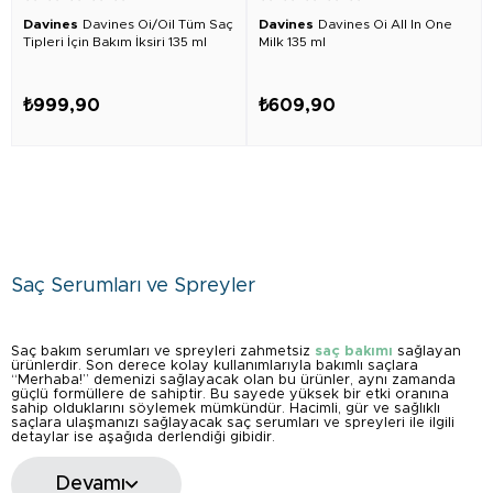
Davines
Davines Oi/Oil Tüm Saç
Davines
Davines Oi All In One
Tipleri İçin Bakım İksiri 135 ml
Milk 135 ml
₺999,90
₺609,90
Saç Serumları ve Spreyler
Saç bakım serumları ve spreyleri zahmetsiz
saç bakımı
sağlayan
ürünlerdir. Son derece kolay kullanımlarıyla bakımlı saçlara
“Merhaba!” demenizi sağlayacak olan bu ürünler, aynı zamanda
güçlü formüllere de sahiptir. Bu sayede yüksek bir etki oranına
sahip olduklarını söylemek mümkündür. Hacimli, gür ve sağlıklı
saçlara ulaşmanızı sağlayacak saç serumları ve spreyleri ile ilgili
detaylar ise aşağıda derlendiği gibidir.
...
Devamı