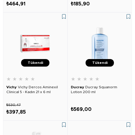
₺464,91
₺185,90
Tükendi
Tükendi
★
★
★
★
★
★
★
★
★
★
Vichy
Vichy Dercos Aminexil
Ducray
Ducray Squanorm
Clinical 5 - Kadın 21 x 6 ml
Lotion 200 ml
₺530,47
₺569,00
₺397,85