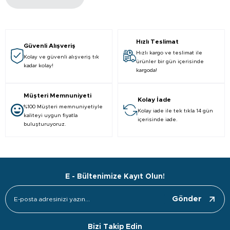
Devamını Oku
Hızlı Teslimat
Güvenli Alışveriş
Hızlı kargo ve teslimat ile
Kolay ve güvenli alışveriş tık
ürünler bir gün içerisinde
kadar kolay!
kargoda!
Müşteri Memnuniyeti
Kolay İade
%100 Müşteri memnuniyetiyle
Kolay iade ile tek tıkla 14 gün
kaliteyi uygun fiyatla
içerisinde iade.
buluşturuyoruz.
E - Bültenimize Kayıt Olun!
Gönder
Bizi Takip Edin