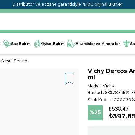
Distribütör ve eczane garantisiyle %100 orijinal ürünler
Kişisel Bakım
Vitaminler ve Mineraller
i
Saç Bakımı
Sa
Karşıtı Serum
Vichy Dercos Ami
ml
Marka
:
Vichy
Barkod
:
33378755227
Stok Kodu
10000202
₺530,47
25
₺397,8