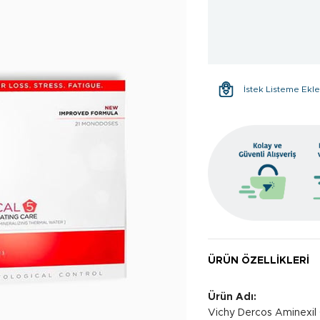
İstek Listeme Ekl
ÜRÜN ÖZELLIKLERI
Ürün Adı:
Vichy Dercos Aminexil C