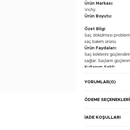
Ürün Markası:
Vichy
Ürün Boyutu:
Özet Bilgi
Saç dökülmesi problemin
saç bakım ürünü.
Ürün Faydaları:
Saç köklerini güçlendiri
sağlar. Saçların güçlen
Kullanım Şekli:
Her gün bir adet ampulü
durulamayın. 1 kutu ürü
YORUMLAR
(0)
ÖDEME SEÇENEKLER
İADE KOŞULLARI