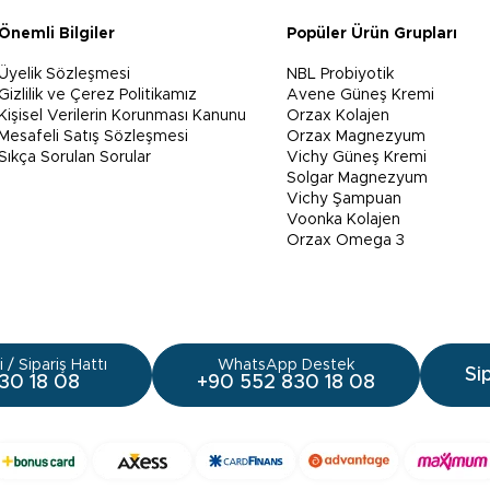
Önemli Bilgiler
Popüler Ürün Grupları
Üyelik Sözleşmesi
NBL Probiyotik
Gizlilik ve Çerez Politikamız
Avene Güneş Kremi
Kişisel Verilerin Korunması Kanunu
Orzax Kolajen
Mesafeli Satış Sözleşmesi
Orzax Magnezyum
Sıkça Sorulan Sorular
Vichy Güneş Kremi
Solgar Magnezyum
Vichy Şampuan
Voonka Kolajen
Orzax Omega 3
 / Sipariş Hattı
WhatsApp Destek
Si
30 18 08
+90 552 830 18 08