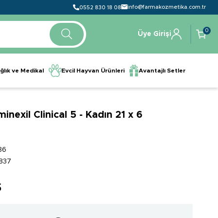
info@farmakozmetika.com.tr
0552 830 18 08
0
Üye Girişi
ğlık ve Medikal
Evcil Hayvan Ürünleri
Avantajlı Setler
nexil Clinical 5 - Kadın 21 x 6
86
837
5