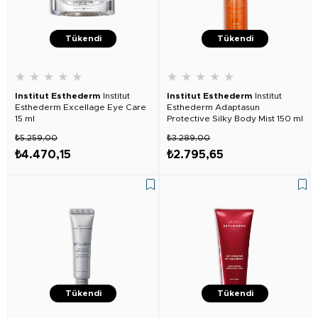
Tükendi
Tükendi
★
★
★
★
★
★
★
★
★
★
Institut Esthederm
Institut
Institut Esthederm
Institut
Esthederm Excellage Eye Care
Esthederm Adaptasun
15 ml
Protective Silky Body Mist 150 ml
₺5.259,00
₺3.289,00
₺4.470,15
₺2.795,65
Tükendi
Tükendi