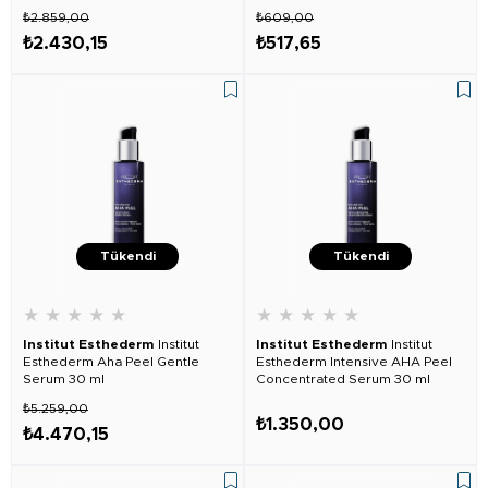
₺2.859,00
₺609,00
₺2.430,15
₺517,65
Tükendi
Tükendi
★
★
★
★
★
★
★
★
★
★
Institut Esthederm
Institut
Institut Esthederm
Institut
Esthederm Aha Peel Gentle
Esthederm Intensive AHA Peel
Serum 30 ml
Concentrated Serum 30 ml
₺5.259,00
₺1.350,00
₺4.470,15