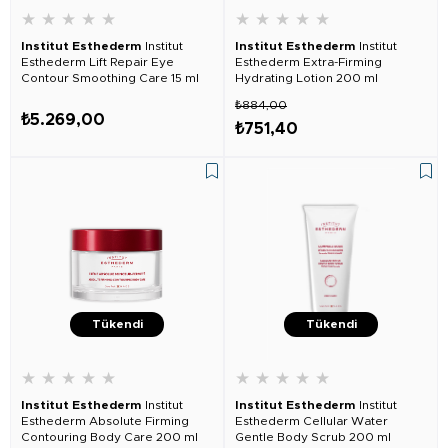
★
★
★
★
★
★
★
★
★
★
Institut Esthederm
Institut
Institut Esthederm
Institut
Esthederm Lift Repair Eye
Esthederm Extra-Firming
Contour Smoothing Care 15 ml
Hydrating Lotion 200 ml
₺884,00
₺5.269,00
₺751,40
Tükendi
Tükendi
★
★
★
★
★
★
★
★
★
★
Institut Esthederm
Institut
Institut Esthederm
Institut
Esthederm Absolute Firming
Esthederm Cellular Water
Contouring Body Care 200 ml
Gentle Body Scrub 200 ml