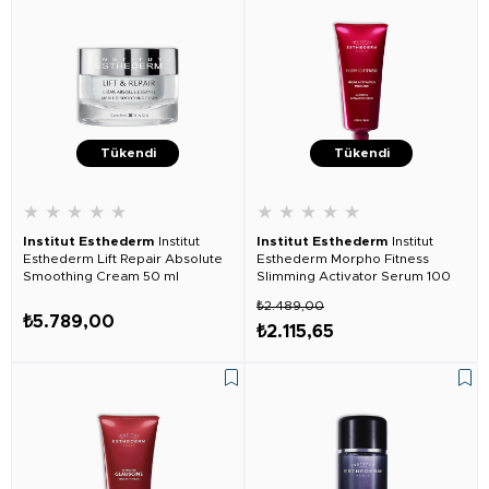
Tükendi
Tükendi
★
★
★
★
★
★
★
★
★
★
Institut Esthederm
Institut
Institut Esthederm
Institut
Esthederm Lift Repair Absolute
Esthederm Morpho Fitness
Smoothing Cream 50 ml
Slimming Activator Serum 100
ml
₺2.489,00
₺5.789,00
₺2.115,65