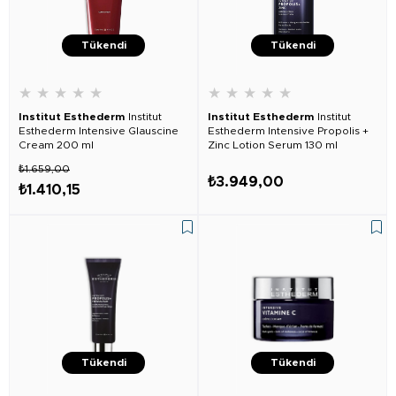
Tükendi
Tükendi
★
★
★
★
★
★
★
★
★
★
Institut Esthederm
Institut
Institut Esthederm
Institut
Esthederm Intensive Glauscine
Esthederm Intensive Propolis +
Cream 200 ml
Zinc Lotion Serum 130 ml
₺1.659,00
₺3.949,00
₺1.410,15
Tükendi
Tükendi