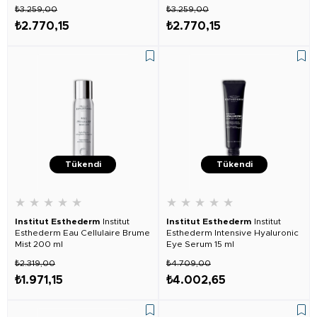
₺3.259,00
₺3.259,00
₺2.770,15
₺2.770,15
Tükendi
Tükendi
★
★
★
★
★
★
★
★
★
★
Institut Esthederm
Institut
Institut Esthederm
Institut
Esthederm Eau Cellulaire Brume
Esthederm Intensive Hyaluronic
Mist 200 ml
Eye Serum 15 ml
₺2.319,00
₺4.709,00
₺1.971,15
₺4.002,65