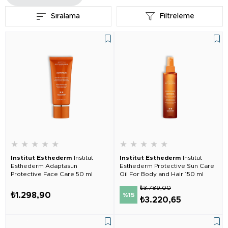
tutar.
Sıralama
Filtreleme
★
★
★
★
★
★
★
★
★
★
Institut Esthederm
Institut
Institut Esthederm
Institut
Esthederm Adaptasun
Esthederm Protective Sun Care
Protective Face Care 50 ml
Oil For Body and Hair 150 ml
₺3.789,00
₺1.298,90
%15
₺3.220,65