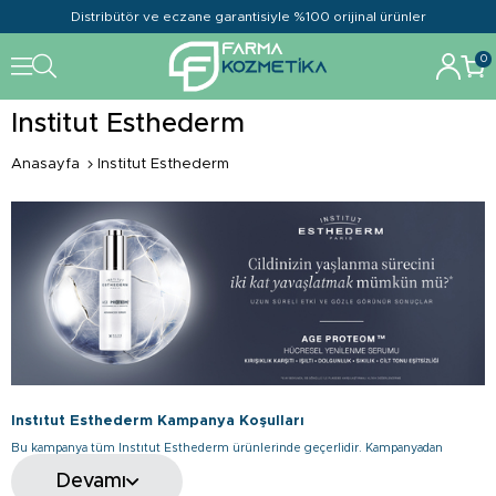
Distribütör ve eczane garantisiyle %100 orijinal ürünler
0
Institut Esthederm
Anasayfa
Institut Esthederm
Instıtut Esthederm Kampanya Koşulları
Bu kampanya tüm Instıtut Esthederm ürünlerinde geçerlidir. Kampanyadan
yararlanabilmek için en az 1 (Bir) ürün sepete eklemeniz gerekir. Kampanyada
Instıtut Esthederm ürünlerinde %30'a varan İndirim uygulanır. Kampanya veya
Devamı
indirimle birleştirilebilir. Kampanyadan faydalanabilmek için üye olmanız
gerekmektedir. Farmakozmetika, kampanya düzenleme ve bitirme hakkını saklı