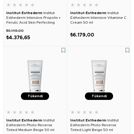
★
★
★
★
★
★
★
★
★
★
Institut Esthederm
Institut
Institut Esthederm
Institut
Esthederm Intensive Propolis +
Esthederm Intensive Vitamine C
Ferulic Acid Skin Perfecting
Cream 50 ml
Cream 50 ml
₺5.149,00
₺6.179,00
₺4.376,65
Tükendi
Tükendi
★
★
★
★
★
★
★
★
★
★
Institut Esthederm
Institut
Institut Esthederm
Institut
Esthederm Photo Reverse
Esthederm Photo Reverse
Tinted Medium Beige 50 ml
Tinted Light Beige 50 ml