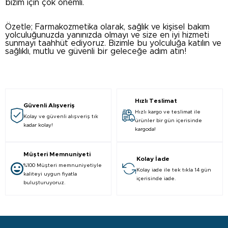
bizim için çok önemli.
Özetle; Farmakozmetika olarak, sağlık ve kişisel bakım
yolculuğunuzda yanınızda olmayı ve size en iyi hizmeti
sunmayı taahhüt ediyoruz. Bizimle bu yolculuğa katılın ve
sağlıklı, mutlu ve güvenli bir geleceğe adım atın!
Hızlı Teslimat
Güvenli Alışveriş
Hızlı kargo ve teslimat ile
Kolay ve güvenli alışveriş tık
ürünler bir gün içerisinde
kadar kolay!
kargoda!
Müşteri Memnuniyeti
Kolay İade
%100 Müşteri memnuniyetiyle
Kolay iade ile tek tıkla 14 gün
kaliteyi uygun fiyatla
içerisinde iade.
buluşturuyoruz.