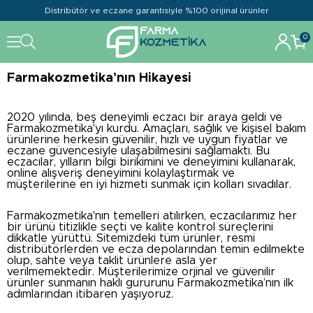
Distribütör ve eczane garantisiyle %100 orijinal ürünler
0
Farmakozmetika’nın Hikayesi
2020 yılında, beş deneyimli eczacı bir araya geldi ve
Farmakozmetika'yı kurdu. Amaçları, sağlık ve kişisel bakım
ürünlerine herkesin güvenilir, hızlı ve uygun fiyatlar ve
eczane güvencesiyle ulaşabilmesini sağlamaktı. Bu
eczacılar, yılların bilgi birikimini ve deneyimini kullanarak,
online alışveriş deneyimini kolaylaştırmak ve
müşterilerine en iyi hizmeti sunmak için kolları sıvadılar.
Farmakozmetika'nın temelleri atılırken, eczacılarımız her
bir ürünü titizlikle seçti ve kalite kontrol süreçlerini
dikkatle yürüttü. Sitemizdeki tüm ürünler, resmi
distribütörlerden ve ecza depolarından temin edilmekte
olup, sahte veya taklit ürünlere asla yer
verilmemektedir. Müşterilerimize orjinal ve güvenilir
ürünler sunmanın haklı gururunu Farmakozmetika’nın ilk
adımlarından itibaren yaşıyoruz.