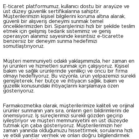
E-ticaret platformumuz, kullanıcı dostu bir arayüze ve
üst düzey güvenlik sertifikalarına sahiptir.
Müşterilerimizin kişisel bilgilerini koruma altına alarak,
güvenli bir alışveriş deneyimi sunmak temel
önceliklerimizden biri. Siparişlerinizi hızlı bir şekilde teslim
etmek için gelişmiş tedarik sistemimiz ve geniş
operasyon alanımız sayesinde kesintisiz e-ticarette
benzersiz bir deneyim sunma hedefimizi
somutlaştırıyoruz.
Müşteri memnuniyeti odaklı yaklaşımımızla, her zaman en
iyi ürünleri ve hizmetleri sunmak için çalışıyoruz. Kişisel
bakım ve sağlık ürünlerinde yenilikçi ve öncü bir firma
olmayı hedefliyoruz. Bu vizyonla, ürün yelpazemizi sürekli
genişleterek, her bütçe ve ihtiyacın sağlık, bakım ve
güzellik konusundaki ihtiyaçlarını karşılamaya özen
gösteriyoruz.
Farmakozmetika olarak, müşterilerimize kaliteli ve orijinal
ürünler sunmanın yanı sıra, onların geri bildirimlerini de
önemsiyoruz. İş süreçlerimizi sürekli gözden geçirip
iyileştiriyor ve müşteri memnuniyetini en üst düzeyde
tutmak için çaba gösteriyoruz. Müşterilerimizin her
zaman yanında olduğumuzu hissettirmek, sorularına hızlı
ve etkili yanıtlar vermek ve onları doğru bilgilendirmek