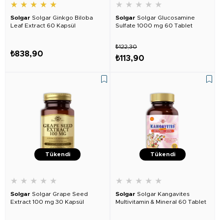
★
★
★
★
★
★
★
★
★
★
Solgar
Solgar Ginkgo Biloba
Solgar
Solgar Glucosamine
Leaf Extract 60 Kapsül
Sulfate 1000 mg 60 Tablet
₺122,30
₺838,90
₺113,90
Tükendi
Tükendi
★
★
★
★
★
★
★
★
★
★
Solgar
Solgar Grape Seed
Solgar
Solgar Kangavites
Extract 100 mg 30 Kapsül
Multivitamin & Mineral 60 Tablet