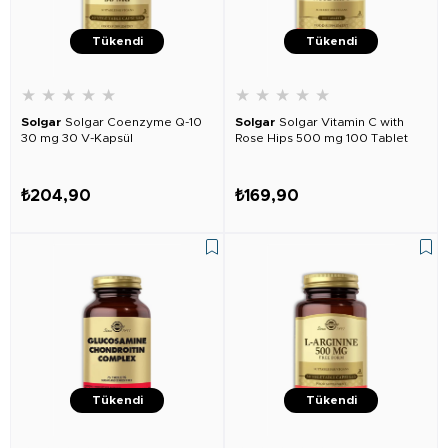
Tükendi
Tükendi
★
★
★
★
★
★
★
★
★
★
Solgar
Solgar Coenzyme Q-10
Solgar
Solgar Vitamin C with
30 mg 30 V-Kapsül
Rose Hips 500 mg 100 Tablet
₺204,90
₺169,90
Tükendi
Tükendi