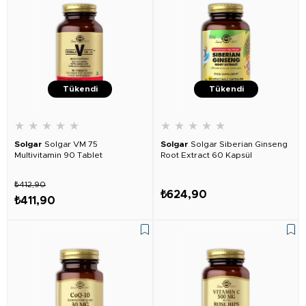
Tükendi
Tükendi
★
★
★
★
★
★
★
★
★
★
Solgar
Solgar VM 75
Solgar
Solgar Siberian Ginseng
Multivitamin 90 Tablet
Root Extract 60 Kapsül
₺412,90
₺624,90
₺411,90