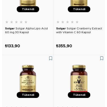
Tükendi
Tükendi
★
★
★
★
★
★
★
★
★
★
Solgar
Solgar Alpha Lipo Acid
Solgar
Solgar Cranberry Extract
60 mg 30 Kapsül
with Vitamin C 60 Kapsül
₺133,90
₺355,90
Tükendi
Tükendi