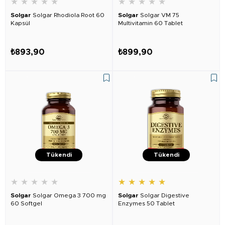
★
★
★
★
★
★
★
★
★
★
Solgar
Solgar Rhodiola Root 60
Solgar
Solgar VM 75
Kapsül
Multivitamin 60 Tablet
₺893,90
₺899,90
Tükendi
Tükendi
★
★
★
★
★
★
★
★
★
★
Solgar
Solgar Omega 3 700 mg
Solgar
Solgar Digestive
60 Softgel
Enzymes 50 Tablet