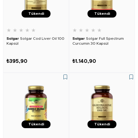
Tükendi
Tükendi
★
★
★
★
★
★
★
★
★
★
Solgar
Solgar Cod Liver Oil 100
Solgar
Solgar Full Spectrum
Kapsül
Curcumin 30 Kapsül
₺395,90
₺1.140,90
Tükendi
Tükendi