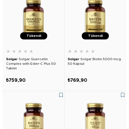
Tükendi
Tükendi
★
★
★
★
★
★
★
★
★
★
Solgar
Solgar Quercetin
Solgar
Solgar Biotin 5000 mcg
Complex with Ester-C Plus 50
50 Kapsül
Tablet
₺759,90
₺769,90