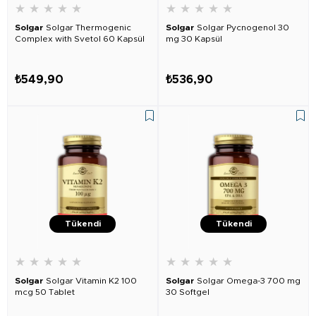
★
★
★
★
★
★
★
★
★
★
Solgar
Solgar Thermogenic
Solgar
Solgar Pycnogenol 30
Complex with Svetol 60 Kapsül
mg 30 Kapsül
₺549,90
₺536,90
Tükendi
Tükendi
★
★
★
★
★
★
★
★
★
★
Solgar
Solgar Vitamin K2 100
Solgar
Solgar Omega-3 700 mg
mcg 50 Tablet
30 Softgel