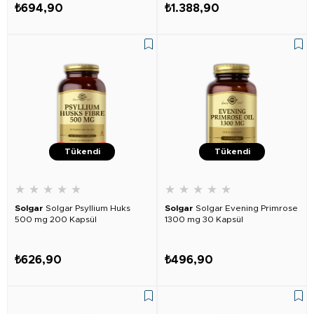
₺694,90
₺1.388,90
Tükendi
Tükendi
★
★
★
★
★
★
★
★
★
★
Solgar
Solgar Psyllium Huks
Solgar
Solgar Evening Primrose
500 mg 200 Kapsül
1300 mg 30 Kapsül
₺626,90
₺496,90