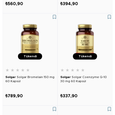
₺560,90
₺394,90
Tükendi
Tükendi
★
★
★
★
★
★
★
★
★
★
Solgar
Solgar Bromelain 150 mg
Solgar
Solgar Coenzyme Q-10
60 Kapsül
30 mg 60 Kapsül
₺789,90
₺337,90