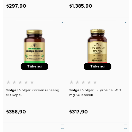
₺297,90
₺1.385,90
Tükendi
Tükendi
★
★
★
★
★
★
★
★
★
★
Solgar
Solgar Korean Ginseng
Solgar
Solgar L-Tyrosine 500
50 Kapsül
mg 50 Kapsül
₺358,90
₺317,90