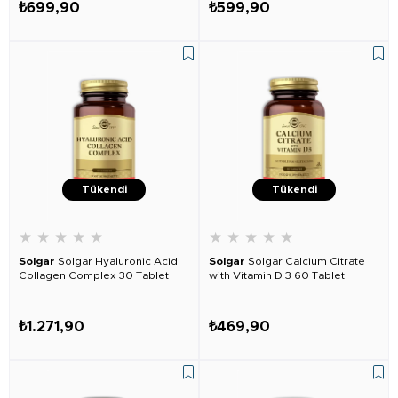
₺699,90
₺599,90
Tükendi
Tükendi
★
★
★
★
★
★
★
★
★
★
Solgar
Solgar Hyaluronic Acid
Solgar
Solgar Calcium Citrate
Collagen Complex 30 Tablet
with Vitamin D 3 60 Tablet
₺1.271,90
₺469,90