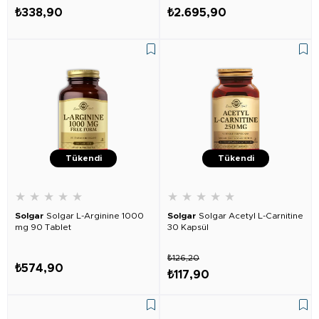
₺338,90
₺2.695,90
Tükendi
Tükendi
★
★
★
★
★
★
★
★
★
★
Solgar
Solgar L-Arginine 1000
Solgar
Solgar Acetyl L-Carnitine
mg 90 Tablet
30 Kapsül
₺126,20
₺574,90
₺117,90