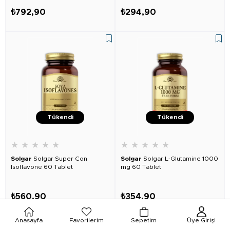
₺792,90
₺294,90
Tükendi
Tükendi
★
★
★
★
★
★
★
★
★
★
Solgar
Solgar Super Con
Solgar
Solgar L-Glutamine 1000
Isoflavone 60 Tablet
mg 60 Tablet
₺560,90
₺354,90
Anasayfa
Favorilerim
Sepetim
Üye Girişi