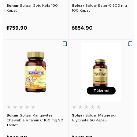
Solgar
Solgar Gotu Kola 100
Solgar
Solgar Ester-C 500 mg
Kapsül
100 Kapsül
₺759,90
₺854,90
Tükendi
★
★
★
★
★
★
★
★
★
★
Solgar
Solgar Kangavites
Solgar
Solgar Magnesium
Chewable Vitamin C 100 mg 90
Glycinate 60 Kapsül
Tablet