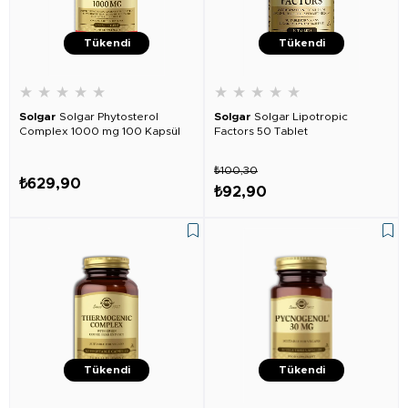
Tükendi
Tükendi
★
★
★
★
★
★
★
★
★
★
Solgar
Solgar Phytosterol
Solgar
Solgar Lipotropic
Complex 1000 mg 100 Kapsül
Factors 50 Tablet
₺100,30
₺629,90
₺92,90
Tükendi
Tükendi