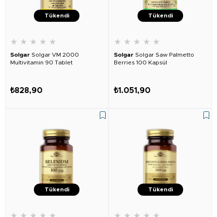
Tükendi
Tükendi
★
★
★
★
★
★
★
★
★
★
Solgar
Solgar VM 2000
Solgar
Solgar Saw Palmetto
Multivitamin 90 Tablet
Berries 100 Kapsül
₺828,90
₺1.051,90
Tükendi
Tükendi
★
★
★
★
★
★
★
★
★
★