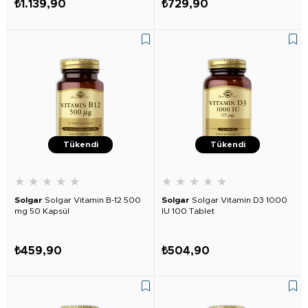
₺1.139,90
₺729,90
Tükendi
Tükendi
★
★
★
★
★
★
★
★
★
★
Solgar
Solgar Vitamin B-12 500
Solgar
Solgar Vitamin D3 1000
mg 50 Kapsül
IU 100 Tablet
₺459,90
₺504,90