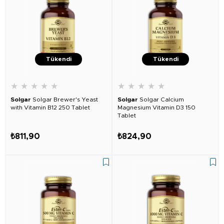
Tükendi
Tükendi
★
★
★
★
★
★
★
★
★
★
Solgar
Solgar Brewer's Yeast
Solgar
Solgar Calcium
with Vitamin B12 250 Tablet
Magnesium Vitamin D3 150
Tablet
₺811,90
₺824,90