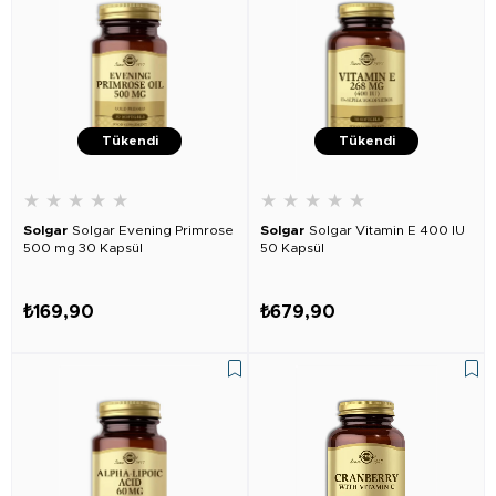
Tükendi
Tükendi
★
★
★
★
★
★
★
★
★
★
Solgar
Solgar Evening Primrose
Solgar
Solgar Vitamin E 400 IU
500 mg 30 Kapsül
50 Kapsül
₺169,90
₺679,90