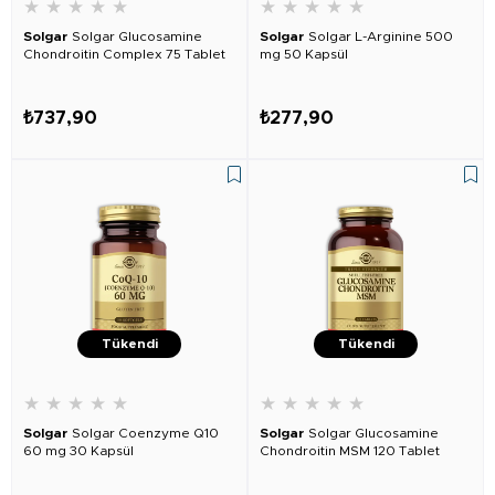
★
★
★
★
★
★
★
★
★
★
Solgar
Solgar Glucosamine
Solgar
Solgar L-Arginine 500
Chondroitin Complex 75 Tablet
mg 50 Kapsül
₺737,90
₺277,90
Tükendi
Tükendi
★
★
★
★
★
★
★
★
★
★
Solgar
Solgar Coenzyme Q10
Solgar
Solgar Glucosamine
60 mg 30 Kapsül
Chondroitin MSM 120 Tablet