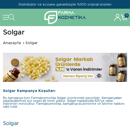
Distribütör ve eczane garantisiyle %100 orijinal ürünler
0
Solgar
Anasayfa
Solgar
Solgar Kampanya Koşulları
Bu kampanya tüm Farmakozmetika Solgar ürünlerinde geçerlidir. Kampanyadan
yararlanabilmek için sepet alt limiti yoktur. Solgar markasında %15'ye varan
indirimler mevcuttur. Farmakozmetika, kampanya düzenleme ve bitirme hakkını
saklı tutar.
Solgar