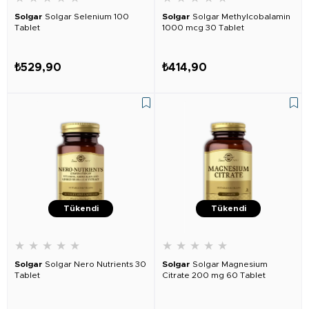
Solgar
Solgar Selenium 100
Solgar
Solgar Methylcobalamin
Tablet
1000 mcg 30 Tablet
₺529,90
₺414,90
Tükendi
Tükendi
★
★
★
★
★
★
★
★
★
★
Solgar
Solgar Nero Nutrients 30
Solgar
Solgar Magnesium
Tablet
Citrate 200 mg 60 Tablet