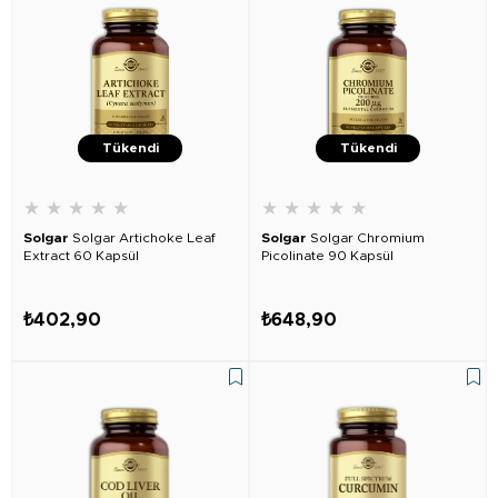
Tükendi
Tükendi
★
★
★
★
★
★
★
★
★
★
Solgar
Solgar Artichoke Leaf
Solgar
Solgar Chromium
Extract 60 Kapsül
Picolinate 90 Kapsül
₺402,90
₺648,90