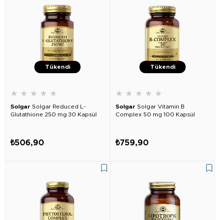
Tükendi
Tükendi
★
★
★
★
★
★
★
★
★
★
Solgar
Solgar Reduced L-
Solgar
Solgar Vitamin B
Glutathione 250 mg 30 Kapsül
Complex 50 mg 100 Kapsül
₺506,90
₺759,90