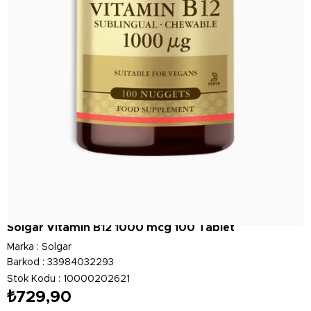
Solgar Vitamin B12 1000 mcg 100 Tablet
Marka
:
Solgar
Barkod
:
33984032293
Stok Kodu
10000202621
₺729,90