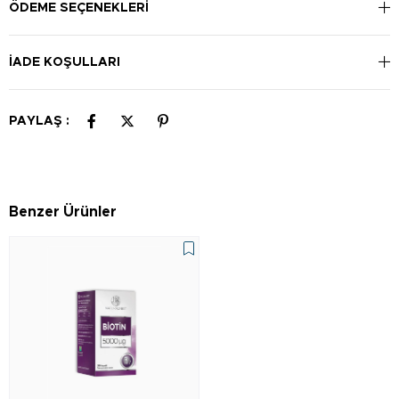
-
Normal kırmızı kan hücresi oluşumuna destek
ÖDEME SEÇENEKLERI
sağlayarak sağlıklı bir kan dolaşımına katkıda bulunur.
-
Bağışıklık sisteminin normal fonksiyonlarını
İADE KOŞULLARI
destekleyerek vücudunuzun savunma mekanizmalarını
güçlendirir.
-
Yorgunluk ve bitkinlik hissinin azalmasına yardımcı
PAYLAŞ :
olarak günlük performansınızı artırır.
-
Özellikle vegan ve vejetaryen beslenenlerde,
yaşlılarda veya B12 emiliminde sorun yaşayanlarda B12
takviyesi önem taşır.
Benzer Ürünler
Nasıl Kullanılır?
Solgar Vitamin B12 1000 mcg dilaltı tableti, hızlı ve etkili
emilim için özel olarak formüle edilmiştir. Tercihen yemek
zamanında, günde 1 dilaltı tabletinin dilin altına yerleştirilerek
tamamen çözünmesi beklenir veya çiğnenerek tüketilir.
Dilaltı formu, B12 vitamininin sindirim sisteminden geçmeden
doğrudan kana karışmasını sağlayarak daha hızlı ve etkili bir
emilim sağlar. Önerilen günlük dozun aşılmaması ve düzenli
kullanım için tablet alımının unutulmaması önemlidir. Uzun