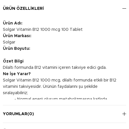
ÜRÜN ÖZELLIKLERI
Ürün Adı:
Solgar Vitamin B12 1000 mcg 100 Tablet
Ürün Markası:
Solgar
Ürün Boyutu:
Özet Bilgi
Dilaltı formunda B12 vitamini içeren takviye edici gıda.
Ne İşe Yarar?
Solgar Vitamin B12 1000 mcg, dilaltı formunda etkili bir B12
vitamini takviyesidir. Ürünün faydalarını şu şekilde
sıralayabiliriz;
-
Normal enerji oluşum metabolizmasına katkıda
bulunarak günlük yaşamda ihtiyaç duyduğunuz enerjiyi
destekler.
YORUMLAR
(0)
-
Homosistein metabolizmasının düzenlenmesine
yardımcı olarak kalp sağlığınızı destekler.