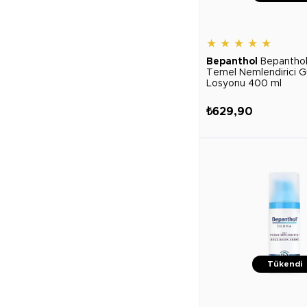
★
★
★
★
★
Bepanthol
Bepantho
Temel Nemlendirici G
Losyonu 400 ml
₺629,90
Tükendi