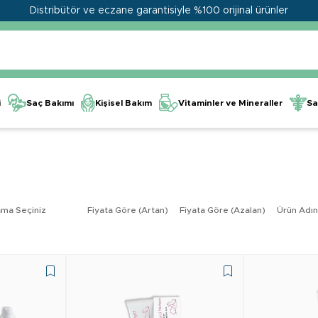
Distribütör ve eczane garantisiyle %100 orijinal ürünler
Kişisel Bakım
Vitaminler ve Mineraller
i
Saç Bakımı
Sa
ama Seçiniz
Fiyata Göre (Artan)
Fiyata Göre (Azalan)
Ürün Adın