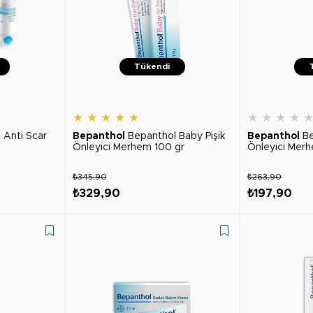
Tükendi
★
★
★
★
★
★
★
★
★
 Anti Scar
Bepanthol
Bepanthol Baby Pişik
Bepanthol
Be
Önleyici Merhem 100 gr
Önleyici Mer
₺345,90
₺263,90
₺329,90
₺197,90