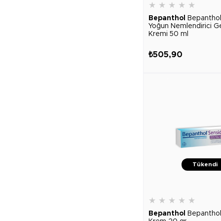
★
★
★
★
★
Bepanthol
Bepantho
Yoğun Nemlendirici G
Kremi 50 ml
₺505,90
Tükendi
★
★
★
★
★
Bepanthol
Bepantho