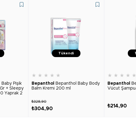
Tükendi
★
★
★
★
★
★
★
★
★
 Baby Pişik
Bepanthol
Bepanthol Baby Body
Bepanthol
B
Gr + Sleepy
Balm Kremi 200 ml
Vücut Şampua
 90 Yaprak 2
₺328,90
₺214,90
₺304,90