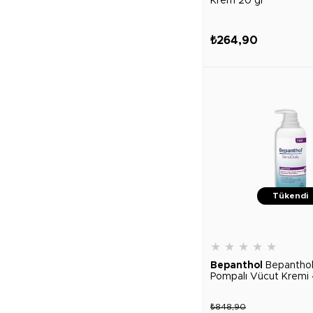
Krem 20 gr
₺264,90
Tükendi
★
★
★
★
★
Bepanthol
Bepanthol
Pompalı Vücut Kremi
₺848,90