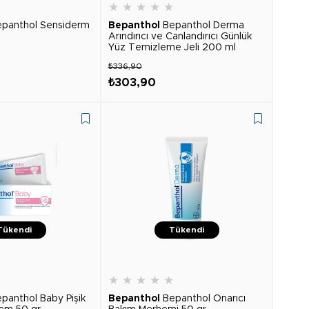
★
★
★
★
★
★
epanthol Sensiderm
Bepanthol
Bepanthol Derma
Arındırıcı ve Canlandırıcı Günlük
Yüz Temizleme Jeli 200 ml
₺336,90
₺303,90
Tükendi
Tükendi
★
★
★
★
★
★
panthol Baby Pişik
Bepanthol
Bepanthol Onarıcı