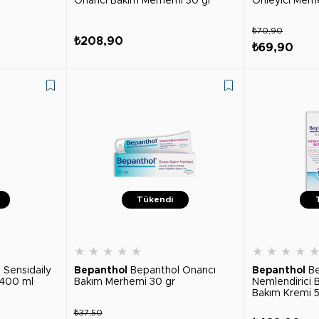
Onarıcı Bakım Merhemi 30 gr
Önleyici Mer
₺70,90
₺208,90
₺69,90
Tükendi
★
★
★
★
★
★
★
★
★
 Sensidaily
Bepanthol
Bepanthol Onarıcı
Bepanthol
B
 400 ml
Bakım Merhemi 30 gr
Nemlendirici 
Bakım Kremi 
₺37,50