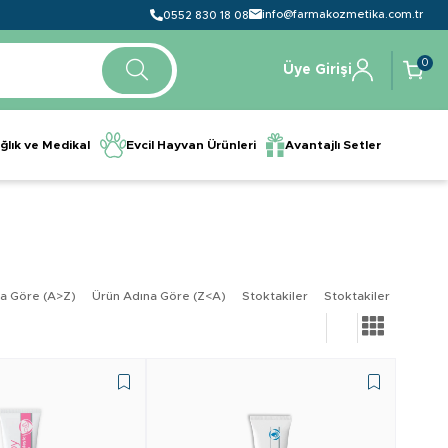
info@farmakozmetika.com.tr
0552 830 18 08
0
Üye Girişi
ğlık ve Medikal
Evcil Hayvan Ürünleri
Avantajlı Setler
a Göre (A>Z)
Ürün Adına Göre (Z<A)
Stoktakiler
Stoktakiler