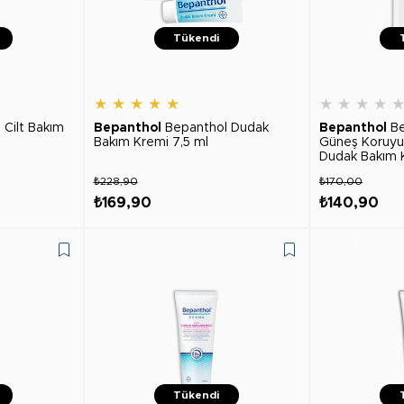
Tükendi
★
★
★
★
★
★
★
★
★
 Cilt Bakım
Bepanthol
Bepanthol Dudak
Bepanthol
Be
Bakım Kremi 7,5 ml
Güneş Koruyuc
Dudak Bakım 
₺228,90
₺170,00
₺169,90
₺140,90
Tükendi