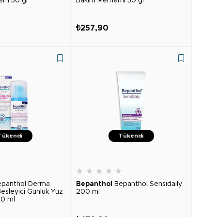
hem 50 gr
Bakım Merhemi 50 gr
₺257,90
Tükendi
Tükendi
★
★
★
★
★
★
epanthol Derma
Bepanthol
Bepanthol Sensidaily
Besleyici Günlük Yüz
200 ml
50 ml