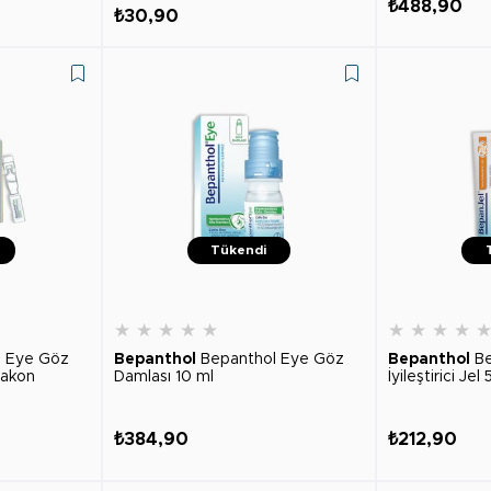
₺488,90
₺30,90
Tükendi
★
★
★
★
★
★
★
★
★
l Eye Göz
Bepanthol
Bepanthol Eye Göz
Bepanthol
Be
lakon
Damlası 10 ml
İyileştirici Jel
₺384,90
₺212,90