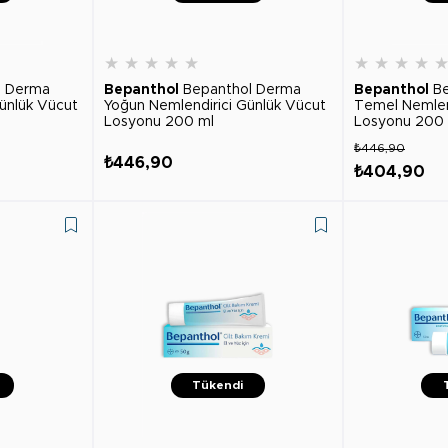
★
★
★
★
★
★
★
★
★
l Derma
Bepanthol
Bepanthol Derma
Bepanthol
B
ünlük Vücut
Yoğun Nemlendirici Günlük Vücut
Temel Nemlen
Losyonu 200 ml
Losyonu 200
₺446,90
₺446,90
₺404,90
Tükendi