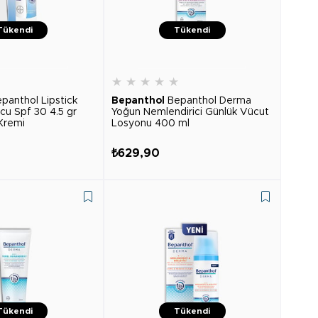
Tükendi
Tükendi
★
★
★
★
★
★
panthol Lipstick
Bepanthol
Bepanthol Derma
u Spf 30 4.5 gr
Yoğun Nemlendirici Günlük Vücut
Kremi
Losyonu 400 ml
₺629,90
Tükendi
Tükendi