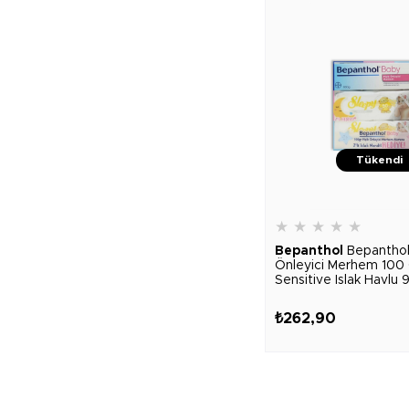
Tükendi
★
★
★
★
★
Bepanthol
Bepanthol
Önleyici Merhem 100 
Sensitive Islak Havlu
Adet
₺262,90