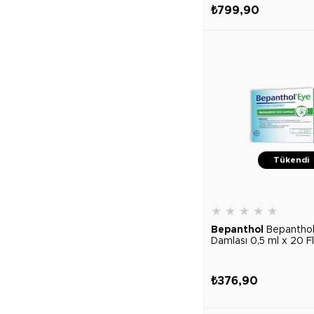
₺799,90
Tükendi
★
★
★
★
★
Bepanthol
Bepantho
Damlası 0,5 ml x 20 F
₺376,90