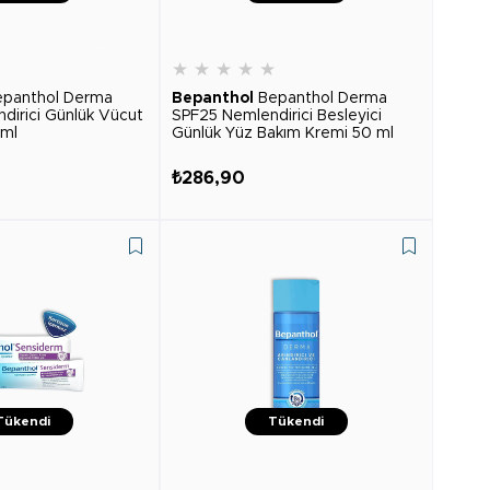
★
★
★
★
★
★
epanthol Derma
Bepanthol
Bepanthol Derma
dirici Günlük Vücut
SPF25 Nemlendirici Besleyici
 ml
Günlük Yüz Bakım Kremi 50 ml
₺286,90
Tükendi
Tükendi