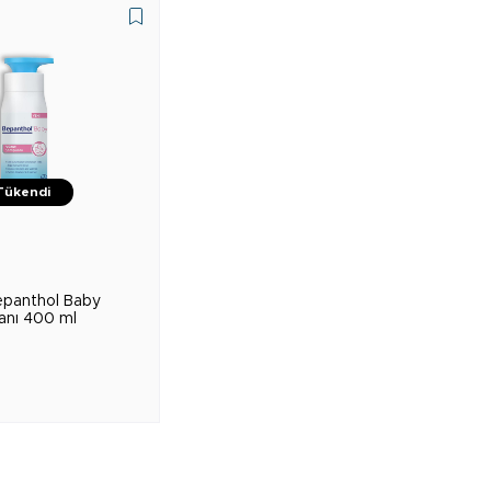
Tükendi
★
epanthol Baby
nı 400 ml