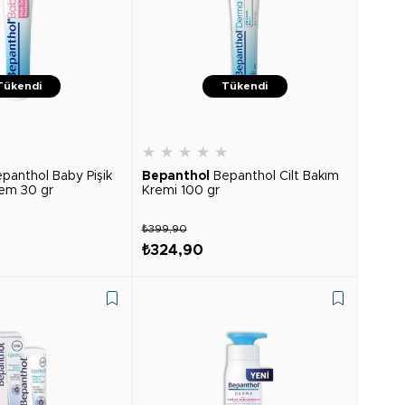
Tükendi
Tükendi
★
★
★
★
★
★
panthol Baby Pişik
Bepanthol
Bepanthol Cilt Bakım
hem 30 gr
Kremi 100 gr
₺399,90
₺324,90