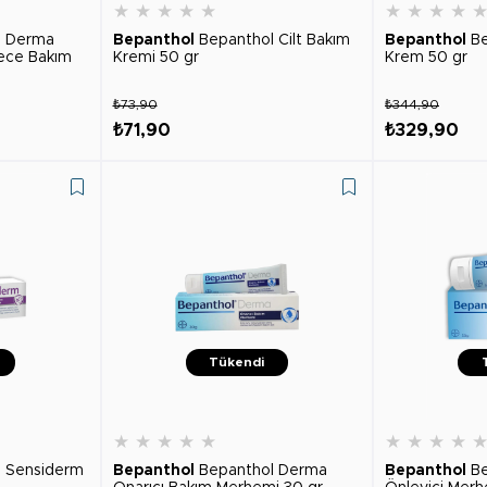
★
★
★
★
★
★
★
★
★
l Derma
Bepanthol
Bepanthol Cilt Bakım
Bepanthol
B
ece Bakım
Kremi 50 gr
Krem 50 gr
₺73,90
₺344,90
₺71,90
₺329,90
Tükendi
★
★
★
★
★
★
★
★
★
l Sensiderm
Bepanthol
Bepanthol Derma
Bepanthol
Be