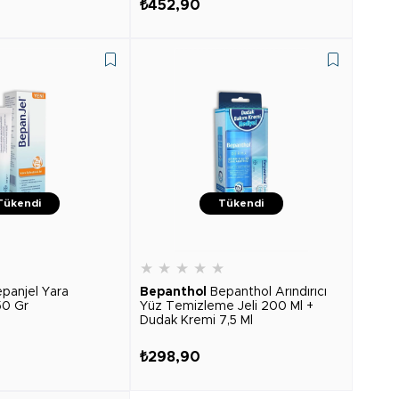
₺452,90
Tükendi
Tükendi
★
★
★
★
★
★
panjel Yara
Bepanthol
Bepanthol Arındırıcı
 50 Gr
Yüz Temizleme Jeli 200 Ml +
Dudak Kremi 7,5 Ml
₺298,90