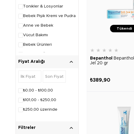
Tonikler & Losyonlar
Bebek Pişik Kremi ve Pudra
Anne ve Bebek
Tükendi
Vücut Bakımı
Bebek Ürünleri
★
★
★
★
★
Cilt Bakım Ürünleri
Bepanthol
Bepanthol
Fiyat Aralığı
Jel 20 gr
Bebek Şampuanları & Sabunları
Bebek Bakım Ürünleri
₺389,90
Göz Sağlığı
₺0,00 - ₺100,00
Onarıcı ve Nemlendirici Kremler
₺101,00 - ₺250,00
Dudak Bakımı
₺250,00 üzerinde
Filtreler