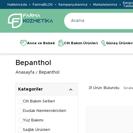
Kargo
Hakkımızda
FarmaBLOG
Kampanyalarımız
Markalalarımız
Takibi
Anne ve Bebek
Cilt Bakım Ürünleri
Güneş Ürünler
Bepanthol
Anasayfa
Bepanthol
31 Ürün
Sıral
Kategoriler
Cilt Bakım Setleri
Dudak Nemlendiricileri
Yüz Bakımı
Sağlık Ürünleri