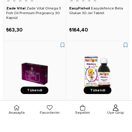
★
★
★
★
★
★
★
★
★
★
Zade Vital
Zade Vital Omega 3
EasyFishoil
Easydefence Beta
Fish Oil Premium Pregnancy 30
Glukan 30 Jel Tablet
Kapsül
₺63,30
₺164,40
Tükendi
Tükendi
★
★
★
★
★
★
★
★
★
★
Anasayfa
Favorilerim
Sepetim
Üye Girişi
Natural Nest
Naturalnest
Nutrigen
Nutrigen Elderberry
Hyaluronıc 500 mg 60 Tb
Kara Mürver + Beta-Glukan + Bal
Şurup 200 ml
₺279,00