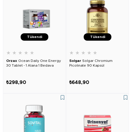
Tükendi
Tükendi
★
★
★
★
★
★
★
★
★
★
Orzax
Ocean Daily One Energy
Solgar
Solgar Chromium
30 Tablet - 1 Alana 1 Bedava
Picolinate 90 Kapsül
₺298,90
₺648,90