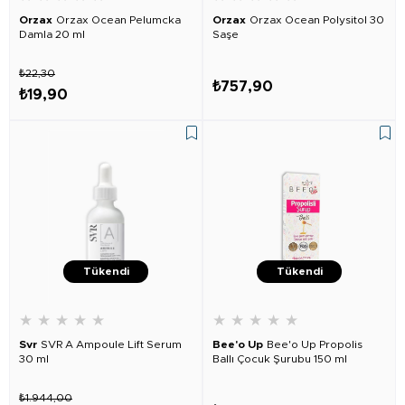
Orzax
Orzax Ocean Pelumcka
Orzax
Orzax Ocean Polysitol 30
Damla 20 ml
Saşe
₺22,30
₺757,90
₺19,90
Tükendi
Tükendi
★
★
★
★
★
★
★
★
★
★
Svr
SVR A Ampoule Lift Serum
Bee'o Up
Bee'o Up Propolis
30 ml
Ballı Çocuk Şurubu 150 ml
₺1.944,00