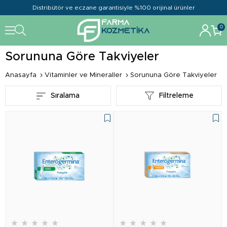
Distribütör ve eczane garantisiyle %100 orijinal ürünler
0
Sorununa Göre Takviyeler
Anasayfa
Vitaminler ve Mineraller
Sorununa Göre Takviyeler
Sıralama
Filtreleme
★
★
★
★
★
★
★
★
★
★