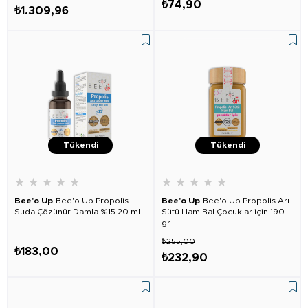
₺74,90
₺1.309,96
Tükendi
Tükendi
★
★
★
★
★
★
★
★
★
★
Bee'o Up
Bee'o Up Propolis
Bee'o Up
Bee'o Up Propolis Arı
Suda Çözünür Damla %15 20 ml
Sütü Ham Bal Çocuklar için 190
gr
₺255,00
₺183,00
₺232,90