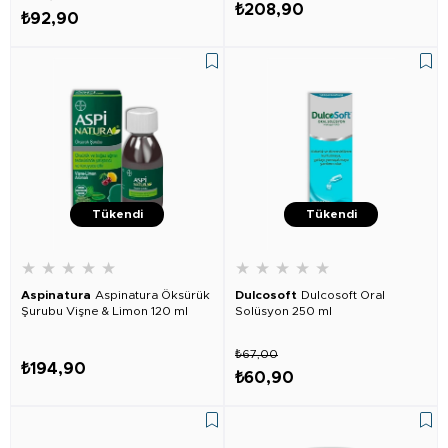
₺208,90
₺92,90
Tükendi
Tükendi
★
★
★
★
★
★
★
★
★
★
Aspinatura
Aspinatura Öksürük
Dulcosoft
Dulcosoft Oral
Şurubu Vişne & Limon 120 ml
Solüsyon 250 ml
₺67,00
₺194,90
₺60,90