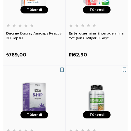
Tükendi
Tükendi
★
★
★
★
★
★
★
★
★
★
Ducray
Ducray Anacaps Reactiv
Enterogermina
Enterogermina
30 Kapsül
Yetişkin 6 Milyar 9 Saşe
₺789,00
₺162,90
Tükendi
Tükendi
★
★
★
★
★
★
★
★
★
★