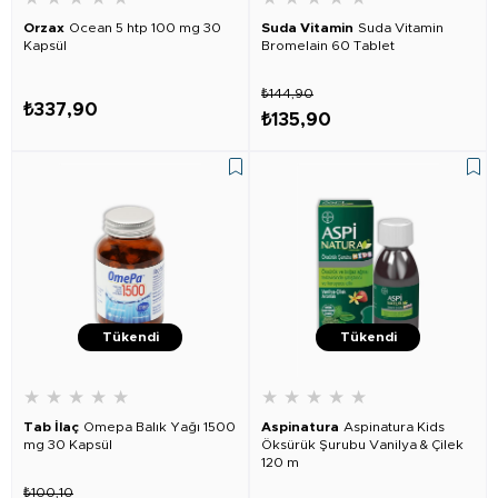
Orzax
Ocean 5 htp 100 mg 30
Suda Vitamin
Suda Vitamin
Kapsül
Bromelain 60 Tablet
₺144,90
₺337,90
₺135,90
Tükendi
Tükendi
★
★
★
★
★
★
★
★
★
★
Tab İlaç
Omepa Balık Yağı 1500
Aspinatura
Aspinatura Kids
mg 30 Kapsül
Öksürük Şurubu Vanilya & Çilek
120 m
₺100,10