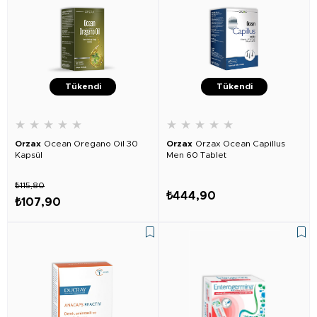
Tükendi
Tükendi
★
★
★
★
★
★
★
★
★
★
Orzax
Ocean Oregano Oil 30
Orzax
Orzax Ocean Capillus
Kapsül
Men 60 Tablet
₺115,80
₺444,90
₺107,90