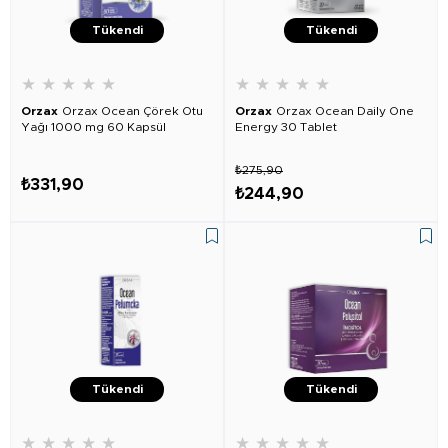
Tükendi
Tükendi
★
★
★
★
★
★
★
★
★
★
Orzax
Orzax Ocean Çörek Otu
Orzax
Orzax Ocean Daily One
Yağı 1000 mg 60 Kapsül
Energy 30 Tablet
₺275,90
₺331,90
₺244,90
Tükendi
Tükendi
★
★
★
★
★
★
★
★
★
★