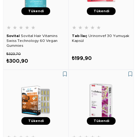
Tükendi
Tükendi
★
★
★
★
★
★
★
★
★
★
Sovital
Sovital Hair Vitamins
Tab İlaç
Urinonvef 30 Yumuşak
Swiss Technology 60 Vegan
Kapsül
Gummies
₺323,70
₺199,90
₺300,90
Tükendi
Tükendi