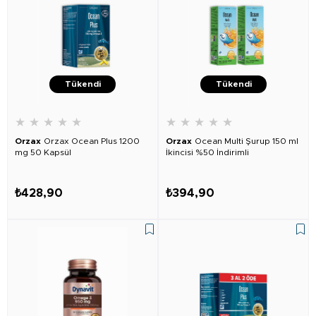
Tükendi
Tükendi
★
★
★
★
★
★
★
★
★
★
Orzax
Orzax Ocean Plus 1200
Orzax
Ocean Multi Şurup 150 ml
mg 50 Kapsül
İkincisi %50 İndirimli
₺428,90
₺394,90