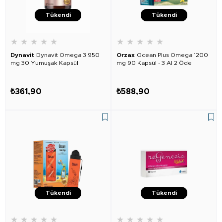
Tükendi
Tükendi
★
★
★
★
★
★
★
★
★
★
Dynavit
Dynavit Omega 3 950
Orzax
Ocean Plus Omega 1200
mg 30 Yumuşak Kapsül
mg 90 Kapsül - 3 Al 2 Öde
₺361,90
₺588,90
Tükendi
Tükendi
★
★
★
★
★
★
★
★
★
★