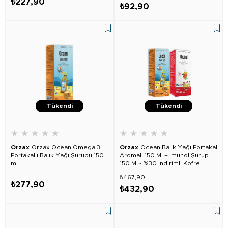
₺227,90
₺92,90
Tükendi
Tükendi
★
★
★
★
★
★
★
★
★
★
Orzax
Orzax Ocean Omega 3
Orzax
Ocean Balık Yağı Portakal
Portakallı Balık Yağı Şurubu 150
Aromalı 150 Ml + Imunol Şurup
ml
150 Ml - %30 İndirimli Kofre
₺467,90
₺277,90
₺432,90