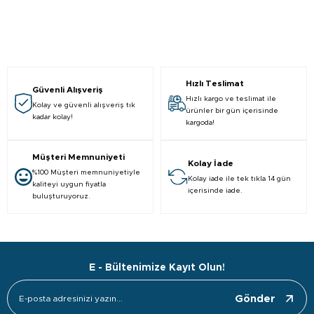
Hızlı Teslimat
Güvenli Alışveriş
Hızlı kargo ve teslimat ile
Kolay ve güvenli alışveriş tık
ürünler bir gün içerisinde
kadar kolay!
kargoda!
Müşteri Memnuniyeti
Kolay İade
%100 Müşteri memnuniyetiyle
Kolay iade ile tek tıkla 14 gün
kaliteyi uygun fiyatla
içerisinde iade.
buluşturuyoruz.
E - Bültenimize Kayıt Olun!
Gönder