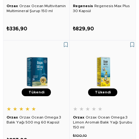
Orzax
Orzax Ocean Multivitamin
Regenesis
Regenesis Max Plus
Multimineral Şurup 150 ml
30 Kapsül
₺336,90
₺829,90
Tükendi
Tükendi
★
★
★
★
★
★
★
★
★
★
Orzax
Orzax Ocean Omega 3
Orzax
Orzax Ocean Omega 3
Balık Yağı 500 mg 60 Kapsül
Limon Aromalı Balık Yağı Şurubu
150 ml
₺100,10