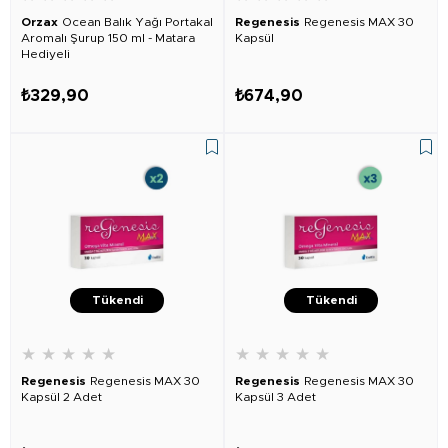
Orzax
Ocean Balık Yağı Portakal
Regenesis
Regenesis MAX 30
Aromalı Şurup 150 ml - Matara
Kapsül
Hediyeli
₺329,90
₺674,90
Tükendi
Tükendi
★
★
★
★
★
★
★
★
★
★
Regenesis
Regenesis MAX 30
Regenesis
Regenesis MAX 30
Kapsül 2 Adet
Kapsül 3 Adet