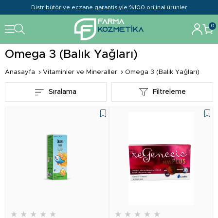
Distribütör ve eczane garantisiyle %100 orijinal ürünler
0
Omega 3 (Balık Yağları)
Anasayfa
Vitaminler ve Mineraller
Omega 3 (Balık Yağları)
Sıralama
Filtreleme
★
★
★
★
★
★
★
★
★
★