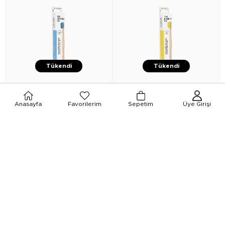
Tükendi
Tükendi
★
★
★
★
★
★
★
★
★
★
Anasayfa
Favorilerim
Sepetim
Üye Girişi
The Humble Co.
Humble Brush
The Humble Co.
Humble Brush
Sensitive Yetişkin Mavi
Sensitive Yetişkin Sarı
₺58,40
₺58,40
₺51,90
₺51,90