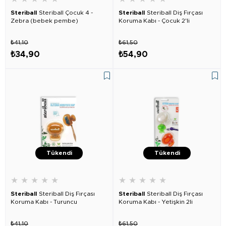
Steriball
Steriball Çocuk 4 -
Steriball
Steriball Diş Fırçası
Zebra (bebek pembe)
Koruma Kabı - Çocuk 2'li
₺41,10
₺61,50
₺34,90
₺54,90
Tükendi
Tükendi
★
★
★
★
★
★
★
★
★
★
Steriball
Steriball Diş Fırçası
Steriball
Steriball Diş Fırçası
Koruma Kabı - Turuncu
Koruma Kabı - Yetişkin 2li
₺41,10
₺61,50