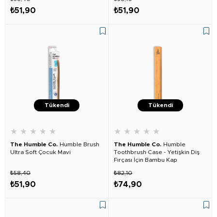
₺51,90
₺51,90
Tükendi
Tükendi
★
★
★
★
★
★
★
★
★
★
The Humble Co.
Humble Brush
The Humble Co.
Humble
Ultra Soft Çocuk Mavi
Toothbrush Case - Yetişkin Diş
Fırçası İçin Bambu Kap
₺58,40
₺82,10
₺51,90
₺74,90