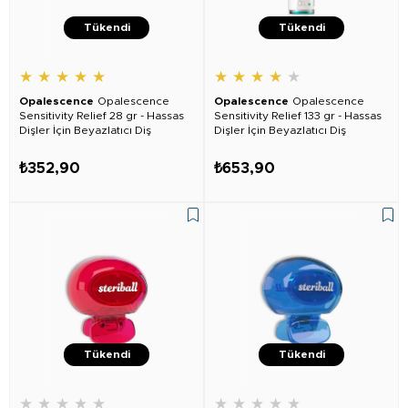
Tükendi
Tükendi
★
★
★
★
★
★
★
★
★
★
Opalescence
Opalescence
Opalescence
Opalescence
Sensitivity Relief 28 gr - Hassas
Sensitivity Relief 133 gr - Hassas
Dişler İçin Beyazlatıcı Diş
Dişler İçin Beyazlatıcı Diş
Macunu
Macunu
₺352,90
₺653,90
Tükendi
Tükendi
★
★
★
★
★
★
★
★
★
★