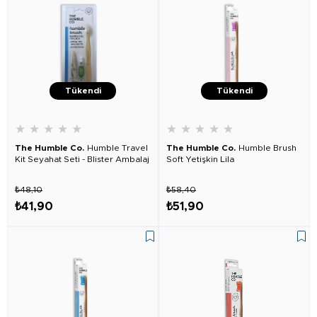
Tükendi
Tükendi
★
★
★
★
★
★
★
★
★
★
The Humble Co.
Humble Travel
The Humble Co.
Humble Brush
Kit Seyahat Seti - Blister Ambalaj
Soft Yetişkin Lila
₺48,10
₺58,40
₺41,90
₺51,90