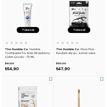
Tükendi
Tükendi
★
★
★
★
★
★
★
★
★
★
The Humble Co.
Humble
The Humble Co.
Floss Pick -
Toothpaste For Kids Strawberry
Kürdanlı diş ipi - kömür nane
(Çilek-Çocuk) - 75 ML
₺61,50
₺55,00
₺54,90
₺47,90