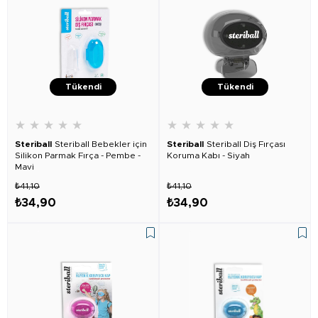
Tükendi
Tükendi
★
★
★
★
★
★
★
★
★
★
Steriball
Steriball Bebekler için
Steriball
Steriball Diş Fırçası
Silikon Parmak Fırça - Pembe -
Koruma Kabı - Siyah
Mavi
₺41,10
₺41,10
₺34,90
₺34,90