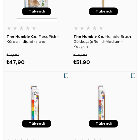
Tükendi
Tükendi
★
★
★
★
★
★
★
★
★
★
The Humble Co.
Floss Pick -
The Humble Co.
Humble Brush
Kürdanlı diş ipi - nane
Gökkuşağı Renkli Medium -
Yetişkin
₺51,00
₺58,00
₺47,90
₺51,90
Tükendi
Tükendi