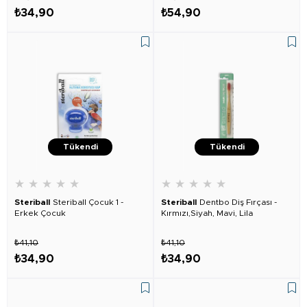
₺34,90
₺54,90
Tükendi
Tükendi
★
★
★
★
★
★
★
★
★
★
Steriball
Steriball Çocuk 1 -
Steriball
Dentbo Diş Fırçası -
Erkek Çocuk
Kırmızı,Siyah, Mavi, Lila
₺41,10
₺41,10
₺34,90
₺34,90