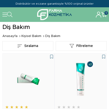
Distribütör ve eczane garantisiyle %100 orijinal ürünler
0
Diş Bakım
Anasayfa
Kişisel Bakım
Diş Bakım
Sıralama
Filtreleme
★
★
★
★
★
★
★
★
★
★