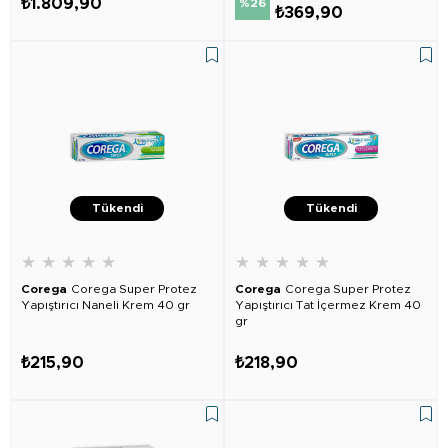
₺1.809,90
%26
₺369,90
Tükendi
Tükendi
★
★
★
★
★
★
★
★
★
★
Corega
Corega Super Protez
Corega
Corega Super Protez
Yapıştırıcı Naneli Krem 40 gr
Yapıştırıcı Tat İçermez Krem 40
gr
₺215,90
₺218,90