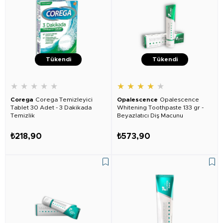
Tükendi
Tükendi
★
★
★
★
★
★
★
★
★
★
Corega
Corega Temizleyici
Opalescence
Opalescence
Tablet 30 Adet - 3 Dakikada
Whitening Toothpaste 133 gr -
Temizlik
Beyazlatıcı Diş Macunu
₺218,90
₺573,90