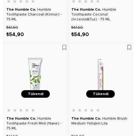
★
★
★
★
★
★
★
★
★
★
The Humble Co.
Humble
The Humble Co.
Humble
Toothpaste Charcoal (Kömür) -
Toothpaste Coconut
75 ML
(H.cevizi&Tuz) - 75 ML
₺61,50
₺61,50
₺54,90
₺54,90
Tükendi
Tükendi
★
★
★
★
★
★
★
★
★
★
The Humble Co.
Humble
The Humble Co.
Humble Brush
Toothpaste Fresh Mint (Nane) -
Medium Yetişkin Lila
75 ML