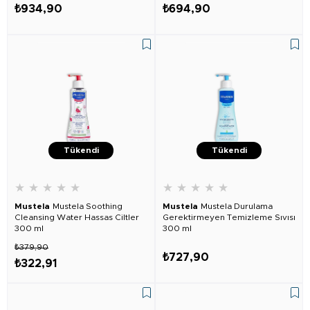
₺934,90
₺694,90
Tükendi
Tükendi
★
★
★
★
★
★
★
★
★
★
Mustela
Mustela Soothing
Mustela
Mustela Durulama
Cleansing Water Hassas Ciltler
Gerektirmeyen Temizleme Sıvısı
300 ml
300 ml
₺379,90
₺727,90
₺322,91