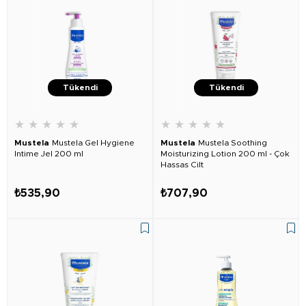
Tükendi
Tükendi
★
★
★
★
★
★
★
★
★
★
Mustela
Mustela Gel Hygiene
Mustela
Mustela Soothing
Intime Jel 200 ml
Moisturizing Lotion 200 ml - Çok
Hassas Cilt
₺535,90
₺707,90