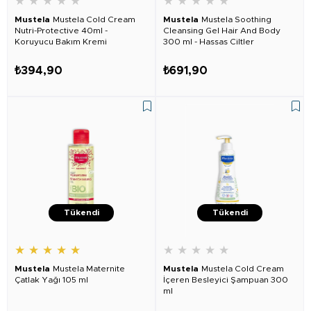
★
★
★
★
★
★
★
★
★
★
Mustela
Mustela Cold Cream
Mustela
Mustela Soothing
Nutri-Protective 40ml -
Cleansing Gel Hair And Body
Koruyucu Bakım Kremi
300 ml - Hassas Ciltler
₺394,90
₺691,90
Tükendi
Tükendi
★
★
★
★
★
★
★
★
★
★
Mustela
Mustela Maternite
Mustela
Mustela Cold Cream
Çatlak Yağı 105 ml
İçeren Besleyici Şampuan 300
ml