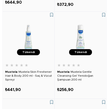
₺644,90
₺372,90
Tükendi
Tükendi
★
★
★
★
★
★
★
★
★
★
Mustela
Mustela Skin Freshener
Mustela
Mustela Gentle
Hair & Body 200 ml - Saç & Vücut
Cleansing Gel Yenidoğan
Spreyi
Şampuan 200 ml
₺441,90
₺256,90