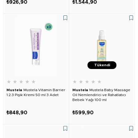
₺926,90
₺1.544,90
Tükendi
★
★
★
★
★
★
★
★
★
★
Mustela
Mustela Vitamin Barrier
Mustela
Mustela Baby Massage
1.2.3 Pişik Kremi 50 ml 3 Adet
Oil Nemlendirici ve Rahatlatıcı
Bebek Yağı 100 ml
₺848,90
₺599,90