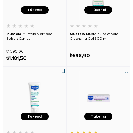
Tükendi
Tükendi
★
★
★
★
★
★
★
★
★
★
Mustela
Mustela Merhaba
Mustela
Mustela Stelatopia
Bebek Çantası
Cleansing Gel 500 ml
₺1.390,00
₺698,90
₺1.181,50
Tükendi
Tükendi
★
★
★
★
★
★
★
★
★
★