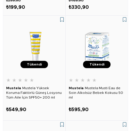
₺299,90
₺469,90
₺199,90
₺330,90
Tükendi
Tükendi
★
★
★
★
★
★
★
★
★
★
Mustela
Mustela Yüksek
Mustela
Mustela Musti Eau de
Koruma Faktörlü Güneş Losyonu
Soin Alkolsüz Bebek Kokusu 50
Tüm Aile İçin SPF50+ 200 ml
ml
₺549,90
₺595,90