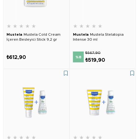
★
★
★
★
★
★
★
★
★
★
Mustela
Mustela Cold Cream
Mustela
Mustela Stelatopia
İçeren Besleyici Stick 9,2 gr
Intense 30 ml
₺567,90
₺612,90
%8
₺519,90
★
★
★
★
★
★
★
★
★
★