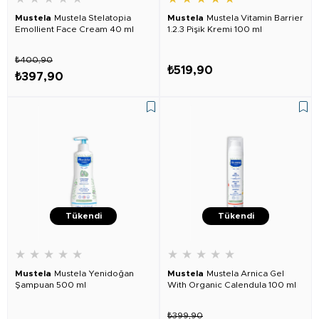
Mustela
Mustela Stelatopia
Mustela
Mustela Vitamin Barrier
Emollient Face Cream 40 ml
1.2.3 Pişik Kremi 100 ml
₺400,90
₺519,90
₺397,90
Tükendi
Tükendi
★
★
★
★
★
★
★
★
★
★
Mustela
Mustela Yenidoğan
Mustela
Mustela Arnica Gel
Şampuan 500 ml
With Organic Calendula 100 ml
₺399,90