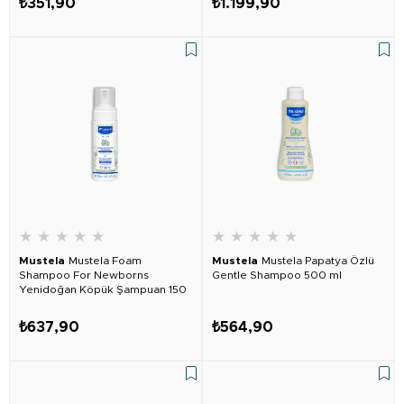
₺351,90
₺1.199,90
★
★
★
★
★
★
★
★
★
★
Mustela
Mustela Foam
Mustela
Mustela Papatya Özlü
Shampoo For Newborns
Gentle Shampoo 500 ml
Yenidoğan Köpük Şampuan 150
ml
₺637,90
₺564,90