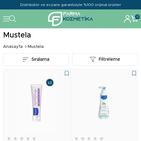
Distribütör ve eczane garantisiyle %100 orijinal ürünler
0
Mustela
Anasayfa
Mustela
Sıralama
Filtreleme
★
★
★
★
★
★
★
★
★
★