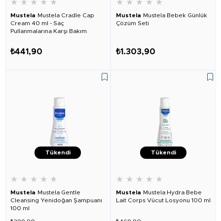
★
★
★
★
★
★
★
★
★
★
Mustela
Mustela Cradle Cap
Mustela
Mustela Bebek Günlük
Cream 40 ml - Saç
Çözüm Seti
Pullanmalarına Karşı Bakım
Kremi
₺441,90
₺1.303,90
Tükendi
Tükendi
★
★
★
★
★
★
★
★
★
★
Mustela
Mustela Gentle
Mustela
Mustela Hydra Bebe
Cleansing Yenidoğan Şampuanı
Lait Corps Vücut Losyonu 100 ml
100 ml