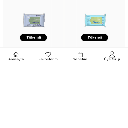
Tükendi
Tükendi
★
★
★
★
★
★
★
★
★
★
Anasayfa
Favorilerim
Sepetim
Üye Girişi
Mustela
Mustela Avocado
Mustela
Mustela Eko Islak
Cleansing Wipes 20 Adet
Mendil 60'lı
₺87,90
₺144,90
₺74,71
₺123,16