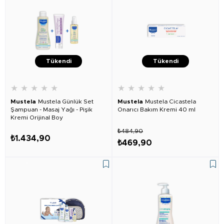
Tükendi
Tükendi
★
★
★
★
★
★
★
★
★
★
Mustela
Mustela Günlük Set
Mustela
Mustela Cicastela
Şampuan - Masaj Yağı - Pişik
Onarıcı Bakım Kremi 40 ml
Kremi Orijinal Boy
₺484,90
₺1.434,90
₺469,90