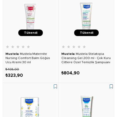
Tükendi
Tükendi
★
★
★
★
★
★
★
★
★
★
Mustela
Mustela Maternite
Mustela
Mustela Stelatopia
Nursing Comfort Balm Göğüs
Cleansing Gel 200 ml - Çok Kuru
Ucu Kremi 30 ml
Ciltlere Özel Temizlik Şampuanı
₺405,00
₺804,90
₺323,90