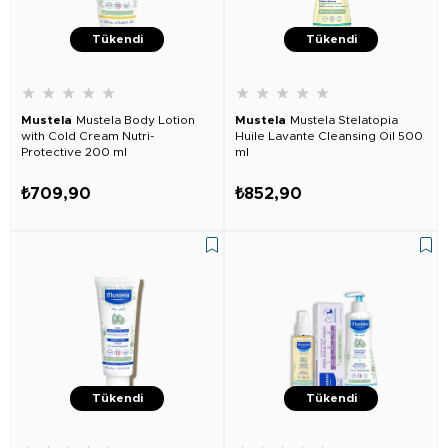
Tükendi
Tükendi
★
★
★
★
★
★
★
★
★
★
Mustela
Mustela Body Lotion
Mustela
Mustela Stelatopia
with Cold Cream Nutri-
Huile Lavante Cleansing Oil 500
Protective 200 ml
ml
₺709,90
₺852,90
Tükendi
Tükendi