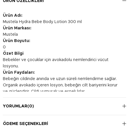
ÜRÜN ÖZELLIKLERI
Ürün Adı:
Mustela Hydra Bebe Body Lotion 300 ml
Ürün Markası:
Mustela
Ürün Boyutu:
0
Özet Bilgi
Bebekler ve çocuklar için avokadolu nemlendirici vücut
losyonu.
Ürün Faydaları:
Bebeğin cildinde anında ve uzun süreli nemlendirme sağlar.
Organik avokado içeren losyon, bebeğin cilt bariyerini korur
ve güçlendirir. Cildi yumuşak ve esnek kılar.
Kullanım Şekli:
Tüpe hafifçe bastırın ve yeterli miktarda kremi avucunuzun
YORUMLAR
(0)
içine alın. Bebeğin vücuduna nazikçe ve eşit bir şekilde sabah
ve akşam olmak üzere günde iki kez uygulayın.
ÖDEME SEÇENEKLERI