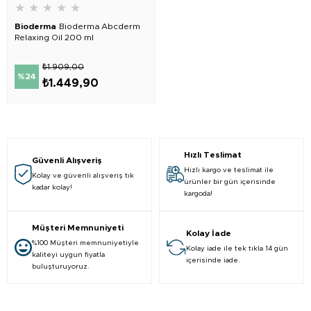
★
★
★
★
★
Bioderma
Bioderma Abcderm
Relaxing Oil 200 ml
₺1.909,00
%24
₺1.449,90
Hızlı Teslimat
Güvenli Alışveriş
Hızlı kargo ve teslimat ile
Kolay ve güvenli alışveriş tık
ürünler bir gün içerisinde
kadar kolay!
kargoda!
Müşteri Memnuniyeti
Kolay İade
%100 Müşteri memnuniyetiyle
Kolay iade ile tek tıkla 14 gün
kaliteyi uygun fiyatla
içerisinde iade.
buluşturuyoruz.