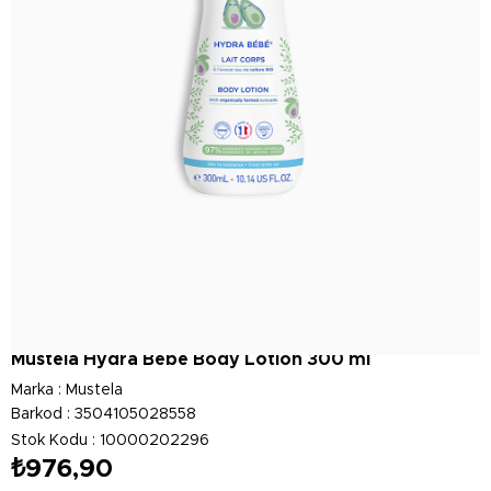
Mustela Hydra Bebe Body Lotion 300 ml
Marka
:
Mustela
Barkod
:
3504105028558
Stok Kodu
10000202296
₺976,90