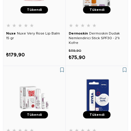
Tükendi
Tükendi
★
★
★
★
★
★
★
★
★
★
Nuxe
Nuxe Very Rose Lip Balm
Dermoskin
Dermoskin Dudak
15 gr
Nemlendirici Stick SPF30 - 2'li
Kofre
₺119,90
₺179,90
₺75,90
Tükendi
Tükendi
★
★
★
★
★
★
★
★
★
★