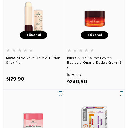
Tükendi
Tükendi
★
★
★
★
★
★
★
★
★
★
Nuxe
Nuxe Reve De Miel Dudak
Nuxe
Nuxe Baume Levres
Stick 4 gr
Besleyici Onarıcı Dudak Kremi 15
gr
₺279,90
₺179,90
₺240,90