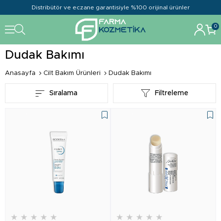
Distribütör ve eczane garantisiyle %100 orijinal ürünler
0
Dudak Bakımı
Anasayfa
Cilt Bakım Ürünleri
Dudak Bakımı
Sıralama
Filtreleme
★
★
★
★
★
★
★
★
★
★