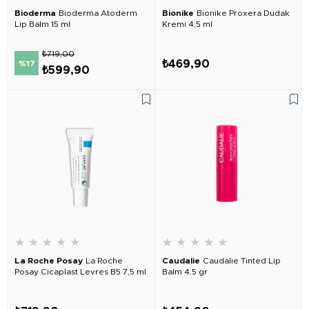
Bioderma
Bioderma Atoderm
Bionike
Bionike Proxera Dudak
Lip Balm 15 ml
Kremi 4,5 ml
₺719,00
₺469,90
%17
₺599,90
★
★
★
★
★
★
★
★
★
★
La Roche Posay
La Roche
Caudalie
Caudalie Tinted Lip
Posay Cicaplast Levres B5 7,5 ml
Balm 4.5 gr