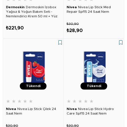
Dermoskin
Dermoskin İzobox
Nivea
Nivea Lip Stick Med
Yağsız & Yoğun Bakım Seti -
Repair Spf15 24 Saat Nem
Nemlendirici Krem 50 ml + Yüz
Yıkama Köpüğü 200 ml + Lip
₺30,90
Care Stick
₺221,90
₺28,90
Tükendi
Tükendi
★
★
★
★
★
★
★
★
★
★
Nivea
Nivea Lip Stick Çilek 24
Nivea
Nivea Lip Stick Hydro
Saat Nem
Care Spf15 24 Saat Nem
₺30,90
₺30,90