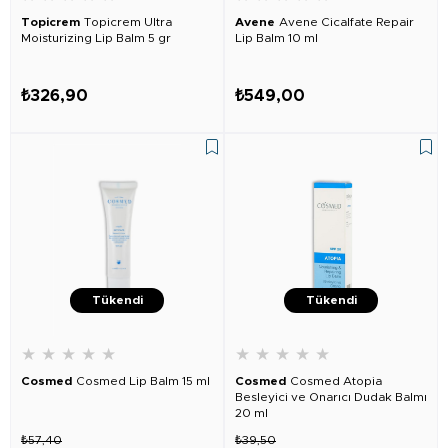
Topicrem
Topicrem Ultra
Avene
Avene Cicalfate Repair
Moisturizing Lip Balm 5 gr
Lip Balm 10 ml
₺326,90
₺549,00
Tükendi
Tükendi
★
★
★
★
★
★
★
★
★
★
Cosmed
Cosmed Lip Balm 15 ml
Cosmed
Cosmed Atopia
Besleyici ve Onarıcı Dudak Balmı
20 ml
₺57,40
₺39,50