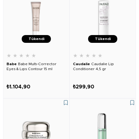
Tükendi
Tükendi
★
★
★
★
★
★
★
★
★
★
Babe
Babe Multı-Corrector
Caudalie
Caudalie Lip
Eyes & Lıps Contour 15 ml
Conditioner 4,5 gr
₺1.104,90
₺299,90