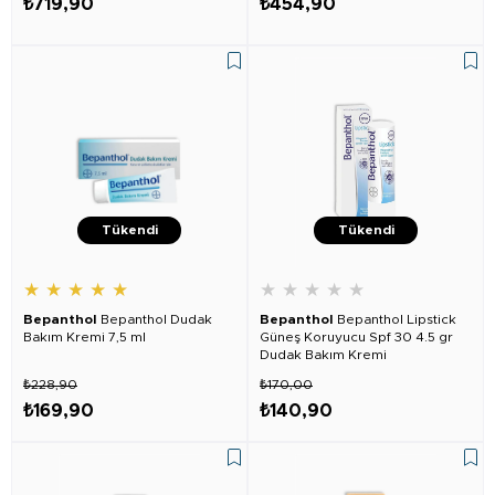
₺719,90
₺454,90
Tükendi
Tükendi
★
★
★
★
★
★
★
★
★
★
Bepanthol
Bepanthol Dudak
Bepanthol
Bepanthol Lipstick
Bakım Kremi 7,5 ml
Güneş Koruyucu Spf 30 4.5 gr
Dudak Bakım Kremi
₺228,90
₺170,00
₺169,90
₺140,90