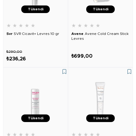
Tükendi
Tükendi
★
★
★
★
★
★
★
★
★
★
Svr
SVR Cicavit+ Levres 10 gr
Avene
Avene Cold Cream Stick
Levres
₺290,00
₺699,00
₺236,26
Tükendi
Tükendi
★
★
★
★
★
★
★
★
★
★