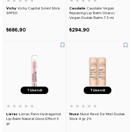
★
★
★
★
★
★
★
★
★
★
Vichy
Vichy Capital Soleil Stick
Caudalie
Caudalie Vegan
SPF50
Repairing Lip Balm Onarıcı
Vegan Dudak Balmı 7.5 ml
₺686,90
₺294,90
Tükendi
Tükendi
★
★
★
★
★
★
★
★
★
★
Lierac
Lierac Paris Hydragenist
Nuxe
Nuxe Reve De Miel Dudak
Lip Balm Natural Gloss Effect 3
Stick 4 gr 2'li
gr