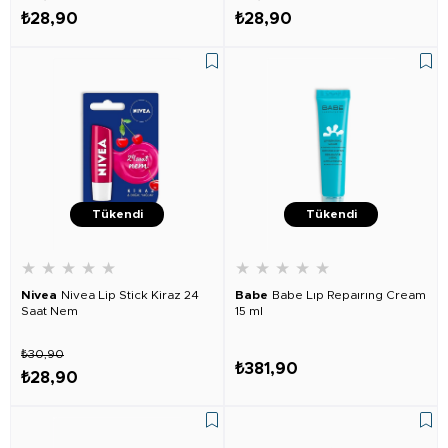
₺28,90
₺28,90
Tükendi
Tükendi
★
★
★
★
★
★
★
★
★
★
Nivea
Nivea Lip Stick Kiraz 24
Babe
Babe Lıp Repaırıng Cream
Saat Nem
15 ml
₺30,90
₺381,90
₺28,90