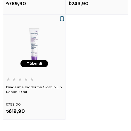
₺789,90
₺243,90
Tükendi
★
★
★
★
★
Bioderma
Bioderma Cicabio Lip
Repair 10 ml
₺759,00
₺619,90