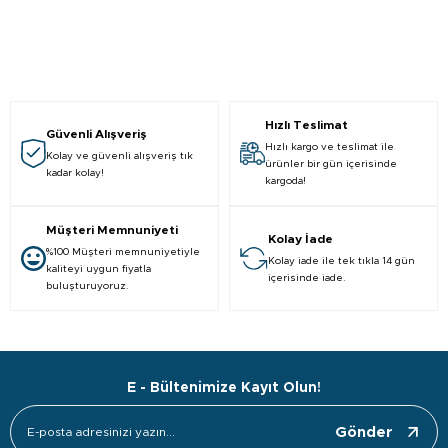
Hızlı Teslimat
Güvenli Alışveriş
Hızlı kargo ve teslimat ile
Kolay ve güvenli alışveriş tık
ürünler bir gün içerisinde
kadar kolay!
kargoda!
Müşteri Memnuniyeti
Kolay İade
%100 Müşteri memnuniyetiyle
Kolay iade ile tek tıkla 14 gün
kaliteyi uygun fiyatla
içerisinde iade.
buluşturuyoruz.
E - Bültenimize Kayıt Olun!
Gönder