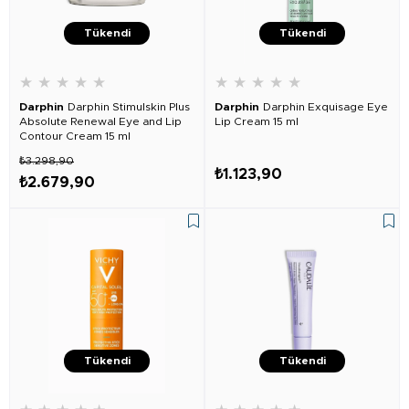
Tükendi
Tükendi
★
★
★
★
★
★
★
★
★
★
Darphin
Darphin Stimulskin Plus
Darphin
Darphin Exquisage Eye
Absolute Renewal Eye and Lip
Lip Cream 15 ml
Contour Cream 15 ml
₺3.298,90
₺1.123,90
₺2.679,90
Tükendi
Tükendi