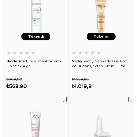
Tükendi
Tükendi
★
★
★
★
★
★
★
★
★
★
Bioderma
Bioderma Atoderm
Vichy
Vichy Neovadiol GF Göz
Lip Stick 4 gr
ve Dudak Çevresi Kremi 15 ml
₺669,00
₺1.359,88
₺568,90
₺1.019,91