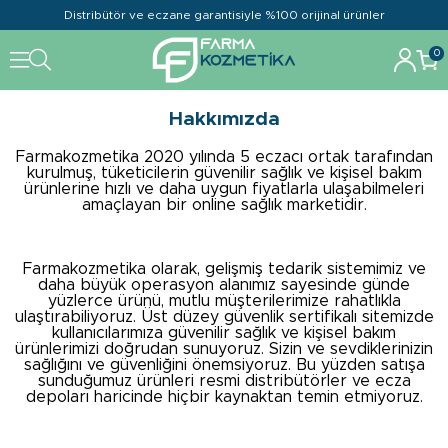
Distribütör ve eczane garantisiyle %100 orijinal ürünler
0
Hakkımızda
Farmakozmetika 2020 yılında 5 eczacı ortak tarafından
kurulmuş, tüketicilerin güvenilir sağlık ve kişisel bakım
ürünlerine hızlı ve daha uygun fiyatlarla ulaşabilmeleri
amaçlayan bir online sağlık marketidir.
Farmakozmetika olarak, gelişmiş tedarik sistemimiz ve
daha büyük operasyon alanımız sayesinde günde
yüzlerce ürünü, mutlu müşterilerimize rahatlıkla
ulaştırabiliyoruz. Üst düzey güvenlik sertifikalı sitemizde
kullanıcılarımıza güvenilir sağlık ve kişisel bakım
ürünlerimizi doğrudan sunuyoruz. Sizin ve sevdiklerinizin
sağlığını ve güvenliğini önemsiyoruz. Bu yüzden satışa
sunduğumuz ürünleri resmi distribütörler ve ecza
depoları haricinde hiçbir kaynaktan temin etmiyoruz.