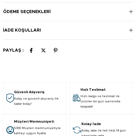
ÖDEME SEÇENEKLERI
İADE KOŞULLARI
PAYLAŞ :
Hızlı Teslimat
Güvenli Alışveriş
Hızlı kargo ve teslimat ile
Kolay ve güvenli alışveriş tık
ürünler bir gün içerisinde
kadar kolay!
kargoda!
Müşteri Memnuniyeti
Kolay İade
%100 Müşteri memnuniyetiyle
Kolay iade ile tek tıkla 14 gün
kaliteyi uygun fiyatla
içerisinde iade.