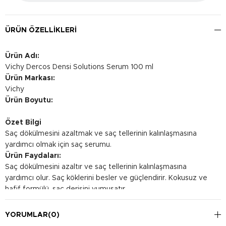
ÜRÜN ÖZELLIKLERI
Ürün Adı:
Vichy Dercos Densi Solutions Serum 100 ml
Ürün Markası:
Vichy
Ürün Boyutu:
Özet Bilgi
Saç dökülmesini azaltmak ve saç tellerinin kalınlaşmasına
yardımcı olmak için saç serumu.
Ürün Faydaları:
Saç dökülmesini azaltır ve saç tellerinin kalınlaşmasına
yardımcı olur. Saç köklerini besler ve güçlendirir. Kokusuz ve
hafif formülü, saç derisini yumuşatır.
Kullanım Şekli:
Saç derisine masaj yaparak uygulayın. Günde 1 kez kullanın.
YORUMLAR
(0)