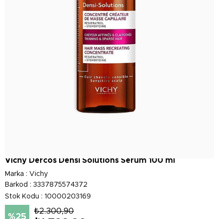
Vichy Dercos Densi Solutions Serum 100 ml
Marka
:
Vichy
Barkod
:
3337875574372
Stok Kodu
10000203169
₺2.300,90
25