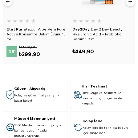
★
★
★
★
★
★
★
★
★
★
Etat Pur
Etatpur Aloe Vera Pure
Day2Day
Day 2 Day Beauty
Active Konsantre Bakım Ürünü 15
Hyaluronic Acid + Probiotic
ml
Serum 30 ml
₺1.589,00
₺449,90
%81
₺299,90
Hızlı Teslimat
Güvenli Alışveriş
Hızlı kargo ve teslimat ile
Kolay ve güvenli alışveriş tık
ürünler bir gün içerisinde
kadar kolay!
kargoda!
Müşteri Memnuniyeti
Kolay İade
%100 Müşteri memnuniyetiyle
Kolay iade ile tek tıkla 14 gün
kaliteyi uygun fiyatla
içerisinde iade.
buluşturuyoruz.