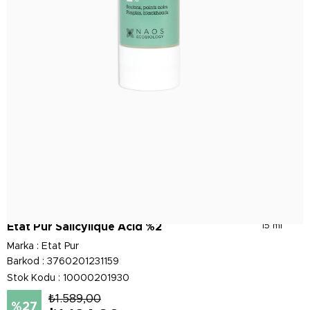
Etat Pur Salicylique Acid %2
15 ml
Marka
:
Etat Pur
Barkod
:
3760201231159
Stok Kodu
10000201930
₺1.589,00
27