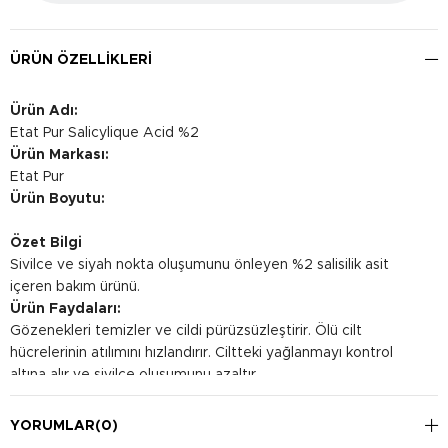
ÜRÜN ÖZELLIKLERI
Ürün Adı:
Etat Pur Salicylique Acid %2
Ürün Markası:
Etat Pur
Ürün Boyutu:
Özet Bilgi
Sivilce ve siyah nokta oluşumunu önleyen %2 salisilik asit
içeren bakım ürünü.
Ürün Faydaları:
Gözenekleri temizler ve cildi pürüzsüzleştirir. Ölü cilt
hücrelerinin atılımını hızlandırır. Ciltteki yağlanmayı kontrol
altına alır ve sivilce oluşumunu azaltır.
Kullanım Şekli:
Temizlenmiş cilde, sadece problemli bölgelere uygulayın.
YORUMLAR
(0)
Sabah ve akşam düzenli olarak kullanabilirsiniz.