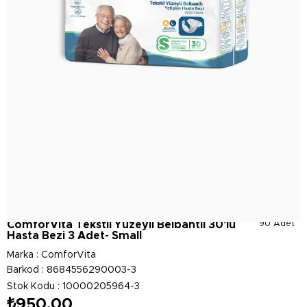
ComforVita Tekstil Yüzeyli Belbantlı 30'lu
90 Adet
Hasta Bezi 3 Adet- Small
Marka
:
ComforVita
Barkod
:
8684556290003-3
Stok Kodu
10000205964-3
₺950,00