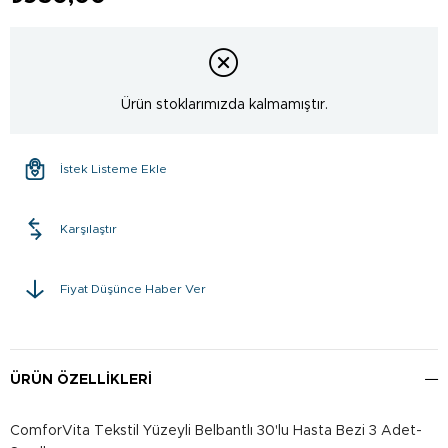
Ürün stoklarımızda kalmamıştır.
İstek Listeme Ekle
Karşılaştır
Fiyat Düşünce Haber Ver
ÜRÜN ÖZELLIKLERI
ComforVita Tekstil Yüzeyli Belbantlı 30'lu Hasta Bezi 3 Adet-