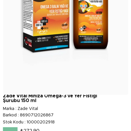
Zade Vital Miniza Omega-3 ve Yer Fıstığı
Şurubu 150 ml
Marka
:
Zade Vital
Barkod
:
8690712026867
Stok Kodu
10000202918
₺272,90