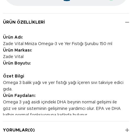
ÜRÜN ÖZELLIKLERI
Ürün Adı:
Zade Vital Miniza Omega-3 ve Yer Fıstığı Şurubu 150 ml
Ürün Markası:
Zade Vital
Ürün Boyutu:
Özet Bilgi
Omega 3 balık yağı ve yer fıstığı yağı i̇çeren sıvı takviye edici
gıda.
Ürün Faydaları:
Omega 3 yağ asidi içindeki DHA beynin normal gelişimi ile
göz ve sinir sisteminin gelişimine yardımcı olur. EPA ve DHA
kalbin normal fonksiyonuna katkıda bulunur.
Kullanım Şekli:
4-10 yaş grubu çocuklar ve yetişkinlerde günde 5 ml
YORUMLAR
(0)