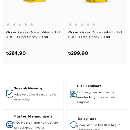
★
★
★
★
★
★
★
★
★
★
Orzax
Orzax Ocean Vitamin D3
Orzax
Orzax Ocean Vitamin D3
400 IU Oral Sprey 20 ml
600 IU Oral Sprey 20 ml
₺284,90
₺299,90
Hızlı Teslimat
Güvenli Alışveriş
Hızlı kargo ve teslimat ile
Kolay ve güvenli alışveriş tık
ürünler bir gün içerisinde
kadar kolay!
kargoda!
Müşteri Memnuniyeti
Kolay İade
%100 Müşteri memnuniyetiyle
Kolay iade ile tek tıkla 14 gün
kaliteyi uygun fiyatla