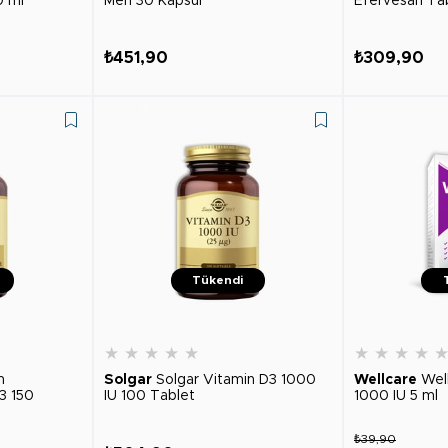
0 ml
Men 30 Kapsül
Efervesan Ta
₺451,90
₺309,90
Tükendi
★
★
★
★
★
★
★
★
★
m
Solgar
Solgar Vitamin D3 1000
Wellcare
Wel
3 150
IU 100 Tablet
1000 IU 5 ml
₺39,90