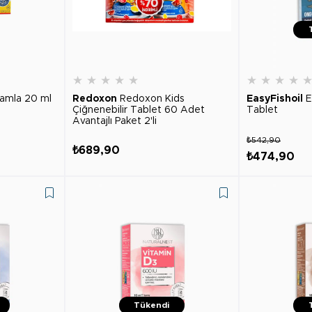
★
★
★
★
★
★
★
★
★
amla 20 ml
Redoxon
Redoxon Kids
EasyFishoil
E
Çiğnenebilir Tablet 60 Adet
Tablet
Avantajlı Paket 2'li
₺542,90
₺689,90
₺474,90
Tükendi