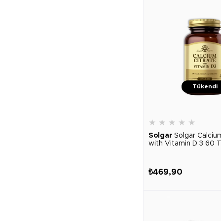
Tükendi
★
★
★
★
★
Solgar
Solgar Calciu
with Vitamin D 3 60 
₺469,90