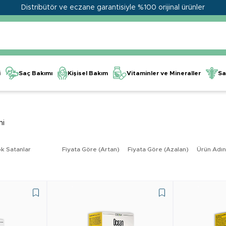
Distribütör ve eczane garantisiyle %100 orijinal ürünler
Kişisel Bakım
Vitaminler ve Mineraller
i
Saç Bakımı
Sa
ni
k Satanlar
Fiyata Göre (Artan)
Fiyata Göre (Azalan)
Ürün Adın