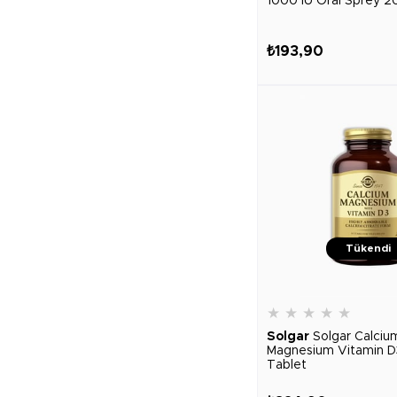
1000 IU Oral Sprey 2
₺193,90
Tükendi
★
★
★
★
★
Solgar
Solgar Calciu
Magnesium Vitamin D
Tablet