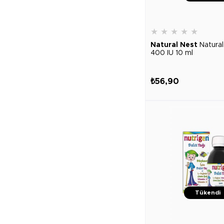
★
★
★
★
★
Natural Nest
Natura
400 IU 10 ml
₺56,90
Tükendi