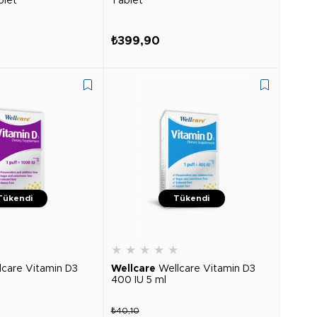
blet
Tablet
₺399,90
Tükendi
Tükendi
★
★
★
★
★
★
lcare Vitamin D3
Wellcare
Wellcare Vitamin D3
400 IU 5 ml
₺40,10