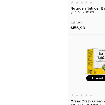
★
★
★
★
★
Nutrigen
Nutrigen Ba
Şurubu 200 ml
₺254,90
₺156,90
Tükendi
★
★
★
★
★
Orzax
Orzax Ocean V