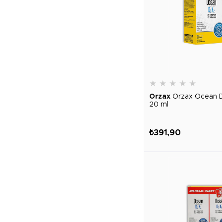
★
★
★
★
★
Orzax
Orzax Ocean 
20 ml
₺391,90