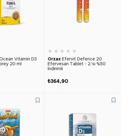
★
★
★
★
★
★
Ocean Vitamin D3
Orzax
Efervit Defence 20
prey 20 ml
Efervesan Tablet - 2.'si %50
İndirimli
₺364,90