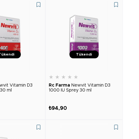
Tükendi
Tükendi
★
★
★
★
★
★
wvit Vitamin D3
Rc Farma
Newvit Vitamin D3
 30 ml
1000 IU Sprey 30 ml
₺94,90