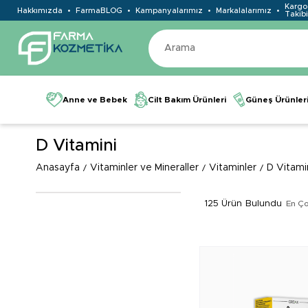
Kargo
Hakkımızda
FarmaBLOG
Kampanyalarımız
Markalalarımız
Takibi
Anne ve Bebek
Cilt Bakım Ürünleri
Güneş Ürünler
D Vitamini
Anasayfa
Vitaminler ve Mineraller
Vitaminler
D Vitami
125 Ürün
En Ço