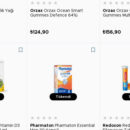
★
★
★
★
★
★
★
★
★
lık Yağı
Orzax
Orzax Ocean Smart
Orzax
Orzax
Gummies Defence 64'lü
Gummies Multi
₺124,90
₺156,90
Tükendi
★
★
★
★
★
★
★
★
★
itamin D3
Pharmaton
Pharmaton Essential
Redoxon
Redo