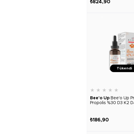
₺824,90
Tükendi
★
★
★
★
★
Bee'o Up
Bee'o Up P
Propolis %30 D3 K2 D
₺186,90