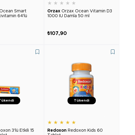
★
★
★
★
★
★
 Ocean Smart
Orzax
Orzax Ocean Vitamin D3
vitamin 64'lü
1000 IU Damla 50 ml
₺107,90
Tükendi
Tükendi
★
★
★
★
★
★
xon 3'lü Etkili 15
Redoxon
Redoxon Kids 60