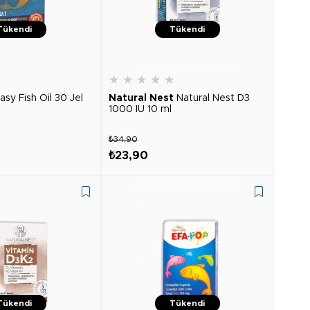
Tükendi
Tükendi
★
★
★
★
★
★
asy Fish Oil 30 Jel
Natural Nest
Natural Nest D3
1000 IU 10 ml
₺34,90
₺23,90
Tükendi
Tükendi