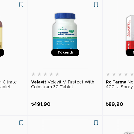
Tükendi
★
★
★
★
★
★
★
★
★
m Citrate
Velavit
Velavit V-Firstect With
Rc Farma
Ne
Tablet
Colostrum 30 Tablet
400 IU Sprey
₺491,90
₺89,90