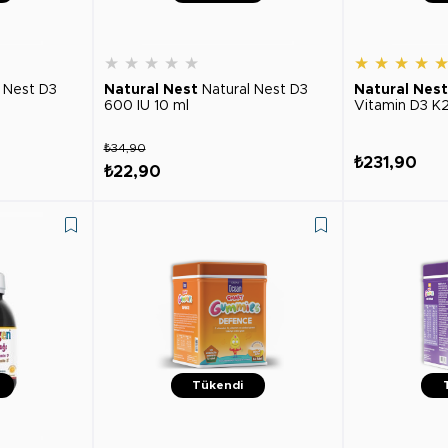
★
★
★
★
★
★
★
★
★
l Nest D3
Natural Nest
Natural Nest D3
Natural Nest
600 IU 10 ml
Vitamin D3 K
₺34,90
₺231,90
₺22,90
Tükendi