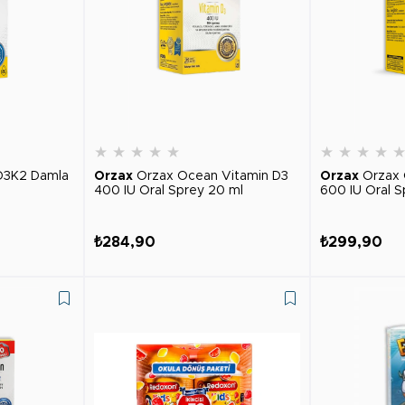
★
★
★
★
★
★
★
★
★
D3K2 Damla
Orzax
Orzax Ocean Vitamin D3
Orzax
Orzax 
400 IU Oral Sprey 20 ml
600 IU Oral S
₺284,90
₺299,90