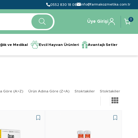
info@farmakozmetika.com.tr
0552 830 18 08
0
Üye Girişi
ğlık ve Medikal
Evcil Hayvan Ürünleri
Avantajlı Setler
a Göre (A>Z)
Ürün Adına Göre (Z<A)
Stoktakiler
Stoktakiler