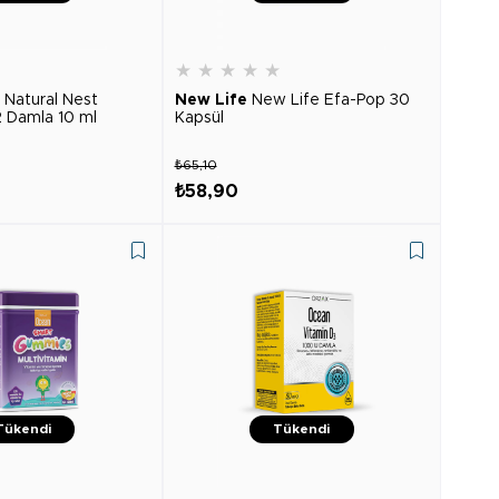
★
★
★
★
★
★
Natural Nest
New Life
New Life Efa-Pop 30
2 Damla 10 ml
Kapsül
₺65,10
₺58,90
Tükendi
Tükendi