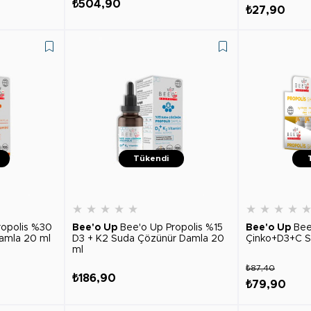
₺504,90
₺27,90
Tükendi
★
★
★
★
★
★
★
★
★
ropolis %30
Bee'o Up
Bee'o Up Propolis %15
Bee'o Up
Bee
amla 20 ml
D3 + K2 Suda Çözünür Damla 20
Çinko+D3+C S
ml
₺87,40
₺186,90
₺79,90