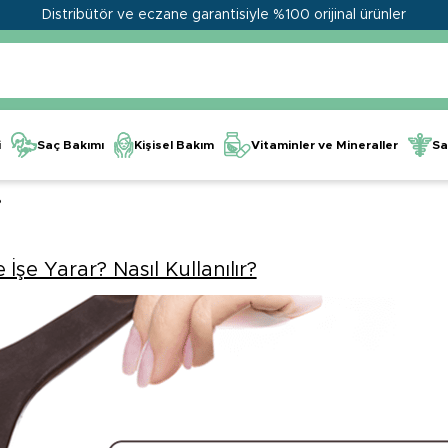
Distribütör ve eczane garantisiyle %100 orijinal ürünler
Kişisel Bakım
Vitaminler ve Mineraller
i
Saç Bakımı
Sa
?
İşe Yarar? Nasıl Kullanılır?