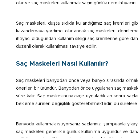
olur ve saç maskeleri kullanmak saçın günlük nem ihtiyacını ka
Saç maskeleri, duşta sıklıkla kullandığımız saç kremleri g
kazandırmaya yardımcı olur ancak saç maskeleri, derinlemes
ihtiyacı olduğundan kullanım sıklığı saç kremlerine göre dah
düzenli olarak kullanılması tavsiye edilir.
Saç Maskeleri Nasıl Kullanılır?
Saç maskeleri banyodan önce veya banyo sırasında olmak üz
önerilen bir üründür. Banyodan önce uygulanan saç maskele
süre kalır. Saç maskesini nazikçe uyguladıktan sonra saçları
bekleme süreleri değişiklik gösterebilmektedir, bu sürelere 
Banyoda kullanmak istiyorsanız saçlarınızı şampuanla yıkayı
saç maskeleri genellikle günlük kullanıma uygundur ve daha k