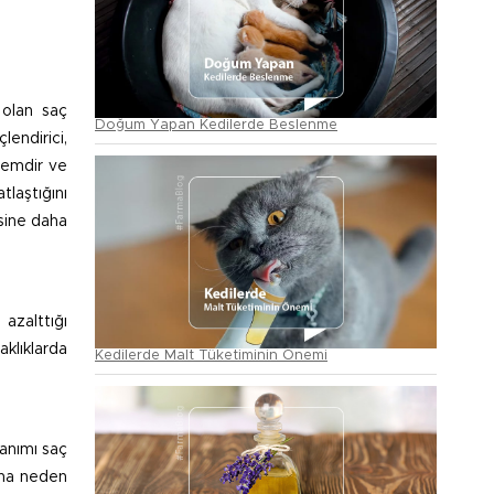
olan saç
Doğum Yapan Kedilerde Beslenme
lendirici,
nemdir ve
laştığını
esine daha
 azalttığı
klıklarda
Kedilerde Malt Tüketiminin Önemi
lanımı saç
sına neden