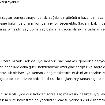
rşılayabilir.
ibi saçları yumuşatmaya, parlak, sağlıklı bir görünüm kazandırmaya
ine bakım ve onarım için daha iyi bir seçenektir. Saçların bakım v
a az olmalıdır. Saç tipine, saç bakımına uygun olarak haftada bir ve
ere iki farklı şekilde uygulanabilir. Saç maskesi genellikle bany
ri genellikle daha güçlü nemlendirme özelliğine sahiptir ve saçta 
nızı ılık bir havluya sarmanız saç maskesinin etkisini artıracaktır. 
göre beklemeniz ve ardından ılık su ile saçlarınızı yıkamanız gerek
p ılık suyla iyice duruladıktan sonra saç maskesini nazikçe uygula
ısa süre bekletilmeleri yeterlidir. Sıcak su yerine ılık su kullanmak