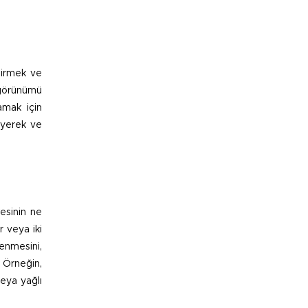
dirmek ve
e görünümü
amak için
leyerek ve
kesinin ne
r veya iki
enmesini,
. Örneğin,
eya yağlı