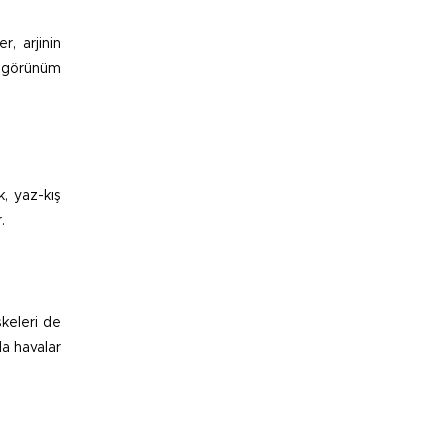
, arjinin
ir görünüm
, yaz-kış
.
skeleri de
da havalar