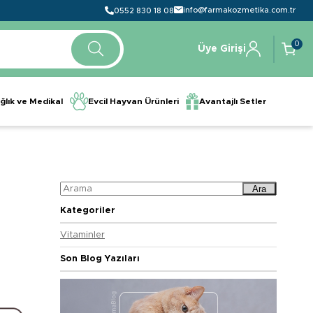
info@farmakozmetika.com.tr
0552 830 18 08
0
Üye Girişi
ğlık ve Medikal
Evcil Hayvan Ürünleri
Avantajlı Setler
Ara
Kategoriler
Vitaminler
Son Blog Yazıları