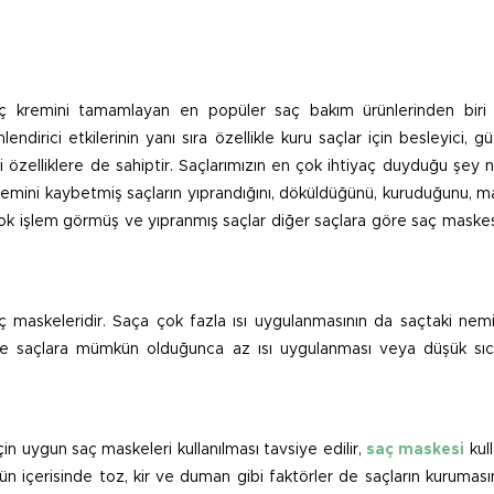
 kremini tamamlayan en popüler saç bakım ürünlerinden biri 
dirici etkilerinin yanı sıra özellikle kuru saçlar için besleyici, güç
özelliklere de sahiptir. Saçlarımızın en çok ihtiyaç duyduğu şey 
mini kaybetmiş saçların yıprandığını, döküldüğünü, kuruduğunu, mat
u, çok işlem görmüş ve yıpranmış saçlar diğer saçlara göre saç mask
saç maskeleridir. Saça çok fazla ısı uygulanmasının da saçtaki nemi
enle saçlara mümkün olduğunca az ısı uygulanması veya düşük sıca
çin uygun saç maskeleri kullanılması tavsiye edilir,
saç maskesi
kul
. Gün içerisinde toz, kir ve duman gibi faktörler de saçların kuruma