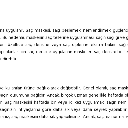
asına uygulanır. Saç maskesi, saçı beslemek, nemlendirmek, güçlen
ılır. Bu nedenle, maskenin saç tellerine uygulanması, saçın sağlığı v
eri, özellikle saç derisine veya saç diplerine ekstra bakım sağl
hip olanlar için saç derisine uygulanan maskeler, saç derisini bes
direbilir.
ve kullanılan ürüne bağlı olarak değişebilir. Genel olarak, saç mas
ve saçın durumuna bağlıdır. Ancak, birçok uzman genellikle haftada bi
. Saç maskesini haftada bir veya iki kez uygulamak, saçın neml
saçınızın ihtiyaçlarına göre daha sık veya daha seyrek yapılabilir
ız, saç maskesini daha sık yapabilirsiniz. Ancak, saçınız normal v