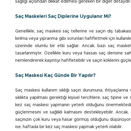
sağlığı açısından dikkat edilmesi gereken bir diğer detaydır.
Saç Maskeleri Saç Diplerine Uygulanır Mı?
Genellikle, saç maskesi saç tellerine ve saçın dış tabak
kırılma veya yıpranma gibi sorunları hafifletmek için kullan
üzerinde olumlu bir etki sağlar. Ancak, bazı saç maskel
tasarlanmıştır. Özellikle kuru veya hassas saç derisine sa
nemlendirerek kaşıntıyı hafifletebilir ve saçın köklerini güçlen
Saç Maskesi Kaç Günde Bir Yapılır?
Saç maskesi kullanım sıklığı saçın durumuna, ihtiyaçlarına 
sıklıkta yapılması gerektiği kişisel tercihlere, saç tipine 
kez saç maskesi yapmanın yeterli olduğunu önermektedir
güçlenmesini ve sağlıklı kalmasını destekleyebilir. Ancak, 
saçınızın çok kuru veya hasar görmüş olduğunu düşünüyorsan
ise, haftada bir kez saç maskesi yapmak yeterli olabilir.