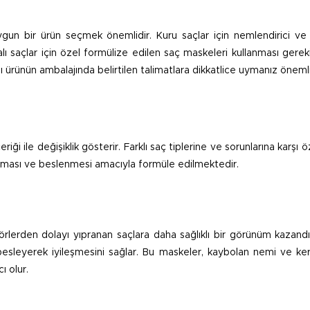
ygun bir ürün seçmek önemlidir. Kuru saçlar için nemlendirici ve 
alı saçlar için özel formülize edilen saç maskeleri kullanması gereki
 ürünün ambalajında belirtilen talimatlara dikkatlice uymanız önemli
i ile değişiklik gösterir. Farklı saç tiplerine ve sorunlarına karşı ö
rılması ve beslenmesi amacıyla formüle edilmektedir.
örlerden dolayı yıpranan saçlara daha sağlıklı bir görünüm kazandı
 besleyerek iyileşmesini sağlar. Bu maskeler, kaybolan nemi ve ker
ı olur.