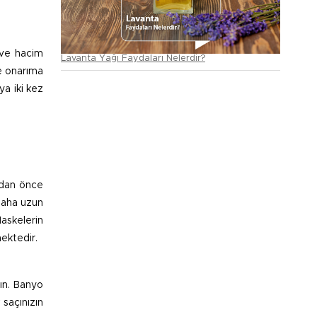
 ve hacim
Lavanta Yağı Faydaları Nelerdir?
e onarıma
ya iki kez
odan önce
daha uzun
Maskelerin
mektedir.
yın. Banyo
 saçınızın