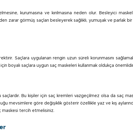
lmesine, kurumasına ve kırılmasına neden olur. Besleyici maskeler
rinden zarar görmüş saçları besleyerek sağlıklı, yumuşak ve parlak b
ktirir. Saçlara uygulanan rengin uzun süreli korunmasını sağlamak
 için boyalı saçlara uygun saç maskeleri kullanmak oldukça önemlidir
 saçlardır. Bu kişiler için saç kremleri vazgeçilmez olsa da saç ma
uluğu mevsimlere göre değişiklik gösterir özellikle yaz ve kış ayların
 maskesi tercih etmelisiniz.
er