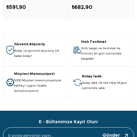
₺591,90
₺682,90
Hızlı Teslimat
Güvenli Alışveriş
Hızlı kargo ve teslimat ile
Kolay ve güvenli alışveriş tık
ürünler bir gün içerisinde
kadar kolay!
kargoda!
Müşteri Memnuniyeti
Kolay İade
%100 Müşteri memnuniyetiyle
Kolay iade ile tek tıkla 14 gün
kaliteyi uygun fiyatla
içerisinde iade.
buluşturuyoruz.
E - Bültenimize Kayıt Olun!
Gönder