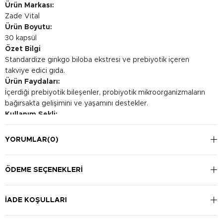
Ürün Markası:
Zade Vital
Ürün Boyutu:
30 kapsül
Özet Bilgi
Standardize ginkgo biloba ekstresi ve prebiyotik içeren
takviye edici gıda.
Ürün Faydaları:
İçerdiği prebiyotik bileşenler, probiyotik mikroorganizmaların
bağırsakta gelişimini ve yaşamını destekler.
Kullanım Şekli:
Yetişkinlerde günde 1 kapsül kullanılması önerilir.
YORUMLAR
(0)
ÖDEME SEÇENEKLERI
İADE KOŞULLARI