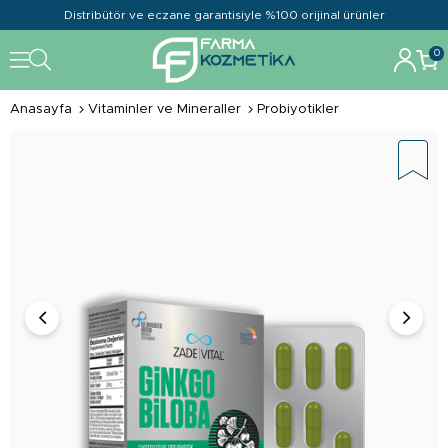
Distribütör ve eczane garantisiyle %100 orijinal ürünler
0
Anasayfa
Vitaminler ve Mineraller
Probiyotikler