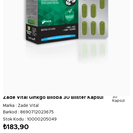
Zade Vital Ginkgo Biloba 30 Blister Kapsül
30
Kapsül
Marka
:
Zade Vital
Barkod
:
8690712023675
Stok Kodu
10000205049
₺183,90