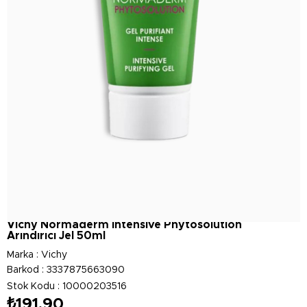
Vichy Normaderm Intensive Phytosolution
Arındırıcı Jel 50ml
Marka
:
Vichy
Barkod
:
3337875663090
Stok Kodu
10000203516
₺191,90