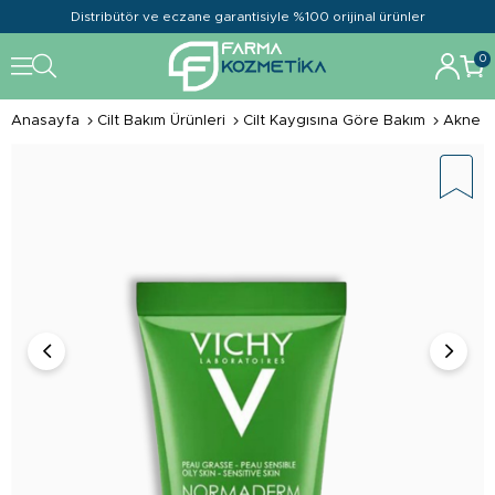
Distribütör ve eczane garantisiyle %100 orijinal ürünler
0
Anasayfa
Cilt Bakım Ürünleri
Cilt Kaygısına Göre Bakım
Akne ve