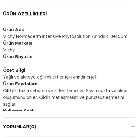
ÜRÜN ÖZELLIKLERI
Ürün Adı:
Vichy Normaderm Intensive Phytosolution Arındırıcı Jel 50ml
Ürün Markası:
Vichy
Ürün Boyutu:
Özet Bilgi
Yağlı ve akneye eğilimli ciltler için arındırıcı jel.
Ürün Faydaları:
Ciltteki fazla sebumu ve kirleri temizler. Siyah nokta ve akne
oluşumunu önler. Cildin matlaşmasını ve pürüzsüzleşmesini
sağlar.
Kullanım Şekli:
Günde 2 kez nemli cilde uygulayın. Hafifçe masaj yaparak
köpürtün ve bol suyla durulayın. Göz çevresi ile temasından
YORUMLAR
(0)
kaçının.