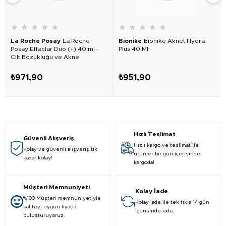
★
★
★
★
★
★
★
★
★
★
La Roche Posay
La Roche
Bionike
Bionike Aknet Hydra
Posay Effaclar Duo (+) 40 ml -
Plus 40 Ml
Cilt Bozukluğu ve Akne
Lekelerine Karşı Düzeltici Bakım
₺971,90
₺951,90
Hızlı Teslimat
Güvenli Alışveriş
Hızlı kargo ve teslimat ile
Kolay ve güvenli alışveriş tık
ürünler bir gün içerisinde
kadar kolay!
kargoda!
Müşteri Memnuniyeti
Kolay İade
%100 Müşteri memnuniyetiyle
Kolay iade ile tek tıkla 14 gün
kaliteyi uygun fiyatla
içerisinde iade.
buluşturuyoruz.