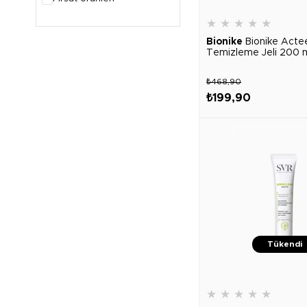
★
★
★
★
★
Bionike
Bionike Actee
Temizleme Jeli 200 
₺468,90
₺199,90
Tükendi
★
★
★
★
★