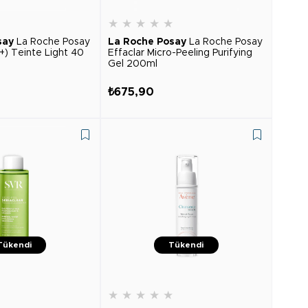
★
★
★
★
★
★
say
La Roche Posay
La Roche Posay
La Roche Posay
(+) Teinte Light 40
Effaclar Micro-Peeling Purifying
Gel 200ml
₺675,90
Tükendi
Tükendi
★
★
★
★
★
★