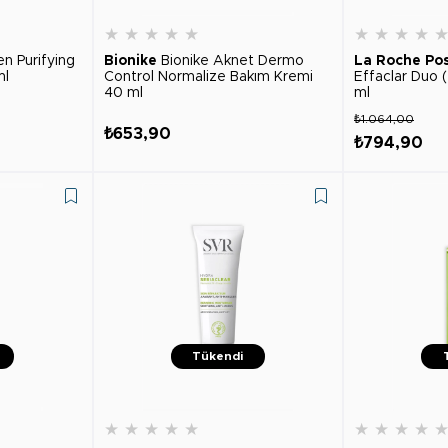
★
★
★
★
★
★
★
★
★
n Purifying
Bionike
Bionike Aknet Dermo
La Roche Po
ml
Control Normalize Bakım Kremi
Effaclar Duo 
40 ml
ml
₺1.064,00
₺653,90
₺794,90
Tükendi
★
★
★
★
★
★
★
★
★