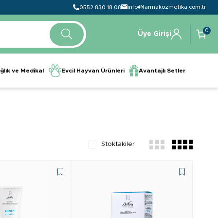
info@farmakozmetika.com.tr
0552 830 18 08
0
Üye Girişi
ğlık ve Medikal
Evcil Hayvan Ürünleri
Avantajlı Setler
Stoktakiler