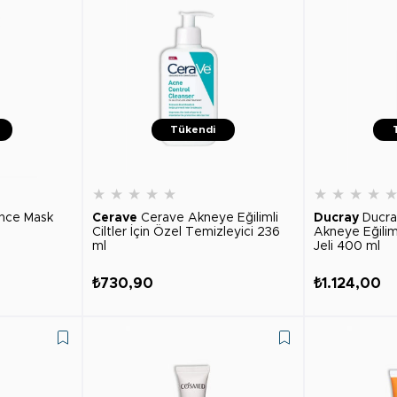
Tükendi
★
★
★
★
★
★
★
★
★
nce Mask
Cerave
Cerave Akneye Eğilimli
Ducray
Ducra
Ciltler İçin Özel Temizleyici 236
Akneye Eğiliml
ml
Jeli 400 ml
₺730,90
₺1.124,00