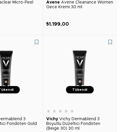
clear Micro-Peel
Avene
Avene Cleanance Women
Gece Kremi 30 ml
₺1.199,00
Tükendi
Tükendi
★
★
★
★
★
★
Dermablend 3
Vichy
Vichy Dermablend 3
tici Fondöten Gold
Boyutlu Düzeltici Fondöten
(Beige 30) 30 ml