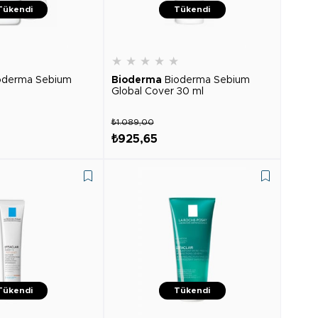
Tükendi
Tükendi
★
★
★
★
★
★
oderma Sebium
Bioderma
Bioderma Sebium
Global Cover 30 ml
₺1.089,00
₺925,65
Tükendi
Tükendi