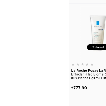
Tükendi
★
★
★
★
★
La Roche Posay
La 
Effaclar H Iso Biome C
Kusurlarına Eğilimli Cilt
Yatıştırıcı Temizleyi
ml
₺777,90