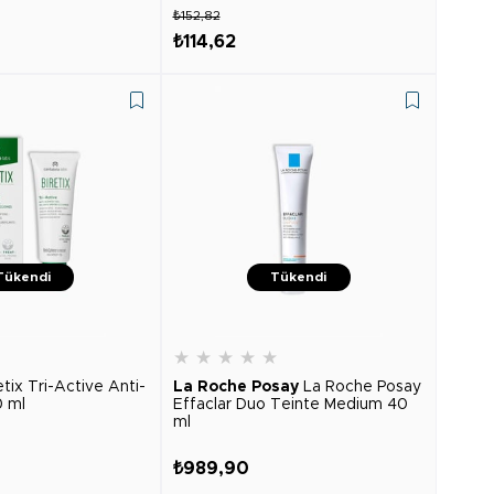
₺152,82
₺114,62
Tükendi
Tükendi
★
★
★
★
★
★
etix Tri-Active Anti-
La Roche Posay
La Roche Posay
0 ml
Effaclar Duo Teinte Medium 40
ml
₺989,90