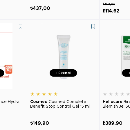
₺152,82
₺437,00
₺114,62
Tükendi
★
★
★
★
★
★
★
★
★
nce Hydra
Cosmed
Cosmed Complete
Heliocare
Bir
l
Benefit Stop Control Gel 15 ml
Blemısh Jel 5
₺149,90
₺389,90