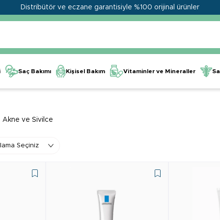
Distribütör ve eczane garantisiyle %100 orijinal ürünler
Kişisel Bakım
Vitaminler ve Mineraller
i
Saç Bakımı
Sa
Akne ve Sivilce