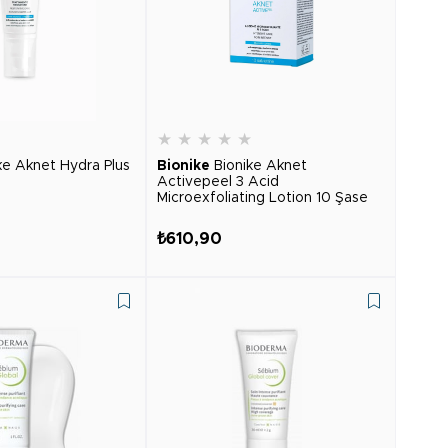
★
★
★
★
★
★
ke Aknet Hydra Plus
Bionike
Bionike Aknet
Activepeel 3 Acid
Microexfoliating Lotion 10 Şase
₺610,90