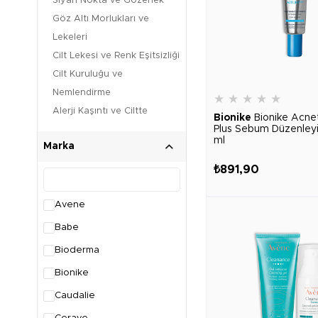
Siyah Nokta ve Gözenek
Göz Altı Morlukları ve
Lekeleri
Cilt Lekesi ve Renk Eşitsizliği
Cilt Kuruluğu ve
Nemlendirme
★
★
★
★
★
Alerji Kaşıntı ve Ciltte
Bionike
Bionike Acne
Plus Sebum Düzenley
Kızarıklık
ml
Marka
Kırışıklık ve Yaşlanma Karşıtı
Bakım
₺891,90
Avene
Babe
Bioderma
Bionike
Caudalie