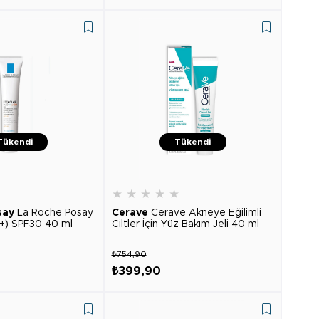
Tükendi
Tükendi
★
★
★
★
★
★
say
La Roche Posay
Cerave
Cerave Akneye Eğilimli
(+) SPF30 40 ml
Ciltler İçin Yüz Bakım Jeli 40 ml
₺754,90
₺399,90