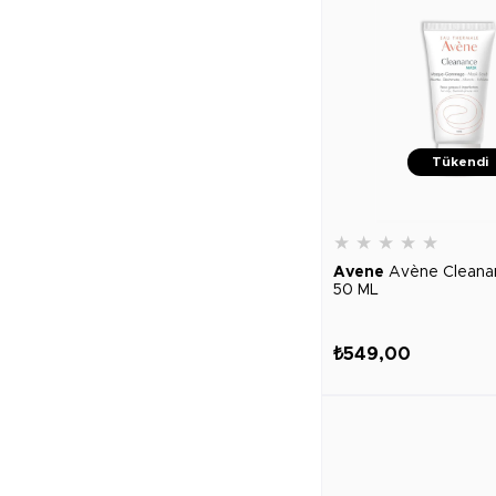
Tükendi
★
★
★
★
★
Avene
Avène Cleana
50 ML
₺549,00