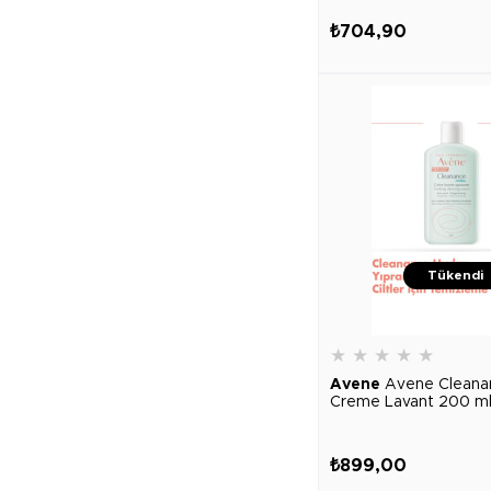
₺704,90
Tükendi
★
★
★
★
★
Avene
Avene Cleana
Creme Lavant 200 m
₺899,00