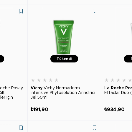
Tükendi
★
★
★
★
★
★
★
★
★
Roche Posay
Vichy
Vichy Normaderm
La Roche Po
ilt
Intensive Phytosolution Arındırıcı
Effaclar Duo 
ler İçin
Jel 50ml
ci Krem 200
₺191,90
₺934,90