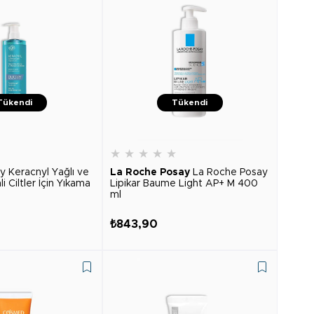
Tükendi
Tükendi
★
★
★
★
★
★
y Keracnyl Yağlı ve
La Roche Posay
La Roche Posay
i Ciltler İçin Yıkama
Lipikar Baume Light AP+ M 400
ml
₺843,90