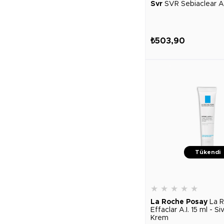
Svr
SVR Sebiaclear A
₺503,90
Tükendi
★
★
★
★
★
La Roche Posay
La 
Effaclar A.I. 15 ml - Siv
Krem