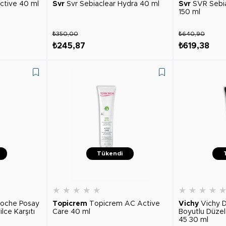
ctive 40 ml
Svr
Svr Sebiaclear Hydra 40 ml
Svr
SVR Sebia
150 ml
₺350,00
₺640,90
₺245,87
₺619,38
Tükendi
★
★
★
★
★
★
★
★
★
Roche Posay
Topicrem
Topicrem AC Active
Vichy
Vichy 
ilce Karşıtı
Care 40 ml
Boyutlu Düzel
45 30 ml