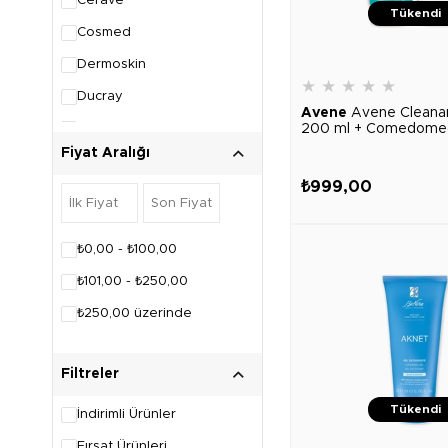
Cerave
Tükendi
Cosmed
Dermoskin
★
★
★
★
★
Ducray
Avene
Avene Cleana
Heliocare
200 ml + Comedome
Fiyat Aralığı
La Roche Posay
₺999,00
Lierac
Svr
₺0,00 - ₺100,00
Topicrem
₺101,00 - ₺250,00
Vichy
₺250,00 üzerinde
Filtreler
Tükendi
İndirimli Ürünler
Fırsat Ürünleri