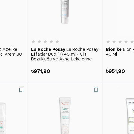
★
★
★
★
★
★
★
★
★
t Azelike
La Roche Posay
La Roche Posay
Bionike
Bioni
ici Krem 30
Effaclar Duo (+) 40 ml - Cilt
40 Ml
Bozukluğu ve Akne Lekelerine
Karşı Düzeltici Bakım
₺971,90
₺951,90