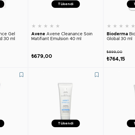
Tükendi
★
★
★
★
★
★
★
★
★
nce Gel
Avene
Avene Cleanance Soin
Bioderma
Bi
d 30 ml
Matifiant Emulsion 40 ml
Global 30 ml
₺899,00
₺679,00
₺764,15
Tükendi