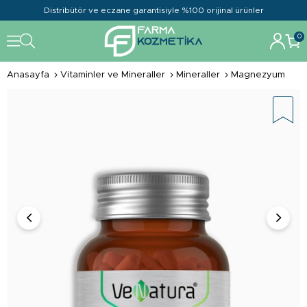
Distribütör ve eczane garantisiyle %100 orijinal ürünler
0
Anasayfa
Vitaminler ve Mineraller
Mineraller
Magnezyum