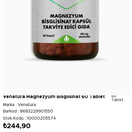
Venatura Magnezyum Bisglisinat 60 Tablet
60
Tablet
Marka
:
Venatura
Barkod
:
8683229901550
Stok Kodu
10000205574
₺244,90