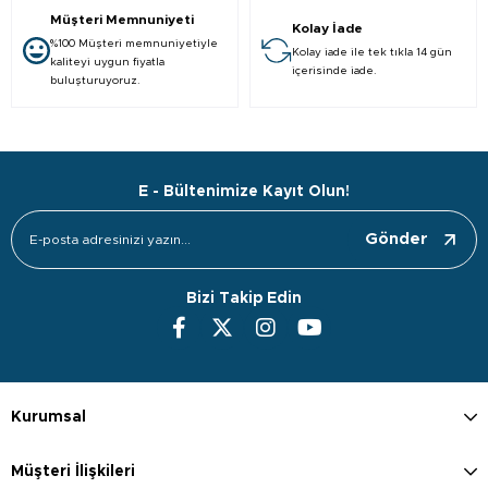
Müşteri Memnuniyeti
Kolay İade
%100 Müşteri memnuniyetiyle
Kolay iade ile tek tıkla 14 gün
kaliteyi uygun fiyatla
içerisinde iade.
buluşturuyoruz.
E - Bültenimize Kayıt Olun!
Gönder
Bizi Takip Edin
Kurumsal
Müşteri İlişkileri