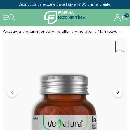
Distribütör ve eczane garantisiyle %100 orijinal ürünler
0
Anasayfa
Vitaminler ve Mineraller
Mineraller
Magnezyum