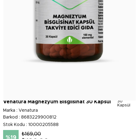
Venatura Magnezyum Bisglisinat 30 Kapsül
30
Kapsül
Marka
:
Venatura
Barkod
:
8683229900812
Stok Kodu
10000205588
₺169,00
19