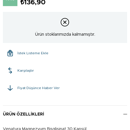
₺136,90
Ürün stoklarımızda kalmamıştır.
İstek Listeme Ekle
Karşılaştır
Fiyat Düşünce Haber Ver
ÜRÜN ÖZELLIKLERI
Venatura Magnezyum Bisglisinat 30 Kapsül