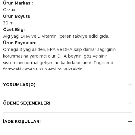
Ürün Markası:
Orzax
Ürün Boyutu:
30 ml
Özet Bilgi
Alg yağı DHA ve D vitamini içeren takviye edici gıda.
Ürün Faydaları:
Omega 3 yağ asitleri, EPA ve DHA kalp damar sağlığının
korunmasına yardımcı olur. DHA beynin, göz ve sinir
sisteminin normal gelişimine katkıda bulunur. Trigliserid
formdaki Omega 3’ün emilimi yüksektir.
Kullanım Şekli:
Tavsiye edilen günlük alım miktarı 4-10 yaş grubu çocuklar ve
YORUMLAR
(0)
11 yaş ve üzeri yetişkinler için 1 mi kullanılması şeklindedir.
ÖDEME SEÇENEKLERI
İADE KOŞULLARI