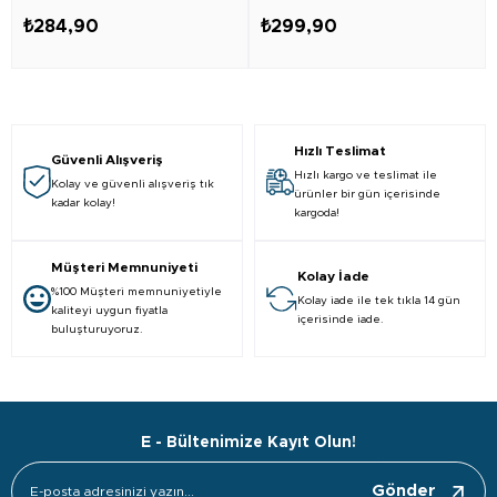
₺284,90
₺299,90
Hızlı Teslimat
Güvenli Alışveriş
Hızlı kargo ve teslimat ile
Kolay ve güvenli alışveriş tık
ürünler bir gün içerisinde
kadar kolay!
kargoda!
Müşteri Memnuniyeti
Kolay İade
%100 Müşteri memnuniyetiyle
Kolay iade ile tek tıkla 14 gün
kaliteyi uygun fiyatla
içerisinde iade.
buluşturuyoruz.
E - Bültenimize Kayıt Olun!
Gönder