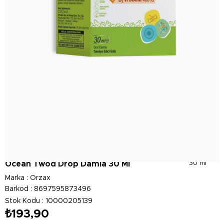
Ocean Twod Drop Damla 30 Ml
30 ml
Marka
:
Orzax
Barkod
:
8697595873496
Stok Kodu
10000205139
₺193,90