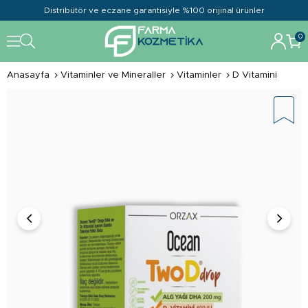
Distribütör ve eczane garantisiyle %100 orijinal ürünler
0
Anasayfa
Vitaminler ve Mineraller
Vitaminler
D Vitamini