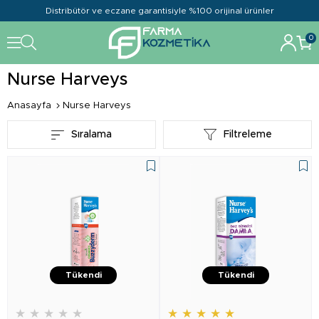
Distribütör ve eczane garantisiyle %100 orijinal ürünler
0
Nurse Harveys
Anasayfa
Nurse Harveys
Sıralama
Filtreleme
Tükendi
Tükendi
★
★
★
★
★
★
★
★
★
★