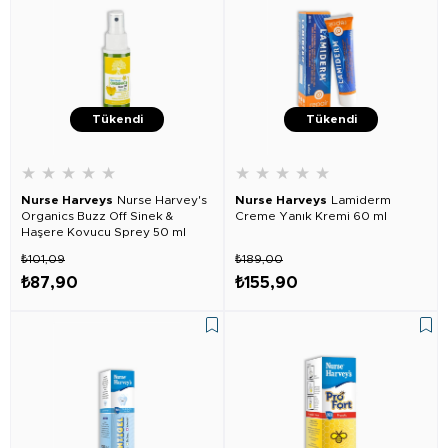
Tükendi
Tükendi
★
★
★
★
★
★
★
★
★
★
Nurse Harveys
Nurse Harvey's
Nurse Harveys
Lamiderm
Organics Buzz Off Sinek &
Creme Yanık Kremi 60 ml
Haşere Kovucu Sprey 50 ml
₺101,09
₺189,00
₺87,90
₺155,90