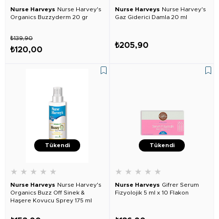
Nurse Harveys
Nurse Harvey's
Nurse Harveys
Nurse Harvey's
Organics Buzzyderm 20 gr
Gaz Giderici Damla 20 ml
₺139,90
₺205,90
₺120,00
Tükendi
Tükendi
★
★
★
★
★
★
★
★
★
★
Nurse Harveys
Nurse Harvey's
Nurse Harveys
Gifrer Serum
Organics Buzz Off Sinek &
Fizyolojik 5 ml x 10 Flakon
Haşere Kovucu Sprey 175 ml