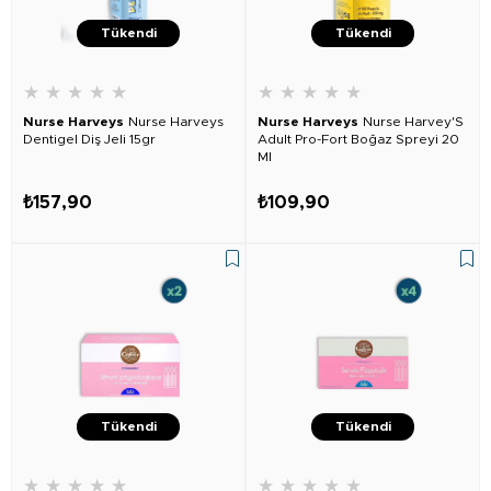
Tükendi
Tükendi
★
★
★
★
★
★
★
★
★
★
Nurse Harveys
Nurse Harveys
Nurse Harveys
Nurse Harvey'S
Dentigel Diş Jeli 15gr
Adult Pro-Fort Boğaz Spreyi 20
Ml
₺157,90
₺109,90
Tükendi
Tükendi
★
★
★
★
★
★
★
★
★
★