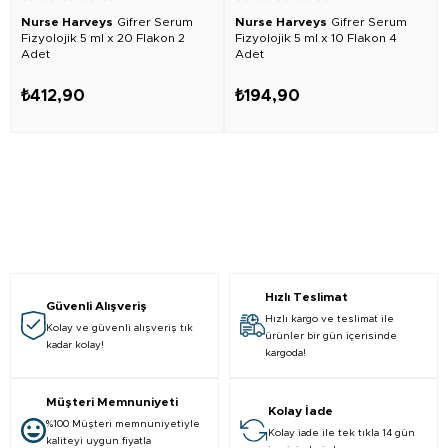
Nurse Harveys
Gifrer Serum
Nurse Harveys
Gifrer Serum
Fizyolojik 5 ml x 20 Flakon 2
Fizyolojik 5 ml x 10 Flakon 4
Adet
Adet
₺412,90
₺194,90
Hızlı Teslimat
Güvenli Alışveriş
Hızlı kargo ve teslimat ile
Kolay ve güvenli alışveriş tık
ürünler bir gün içerisinde
kadar kolay!
kargoda!
Müşteri Memnuniyeti
Kolay İade
%100 Müşteri memnuniyetiyle
Kolay iade ile tek tıkla 14 gün
kaliteyi uygun fiyatla