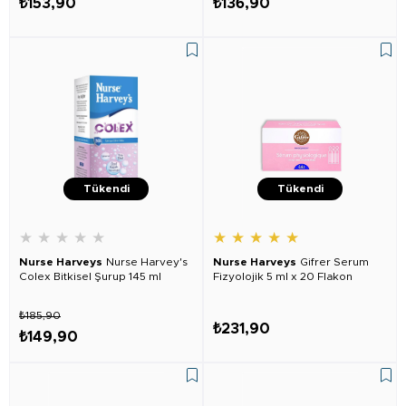
₺153,90
₺136,90
Tükendi
Tükendi
★
★
★
★
★
★
★
★
★
★
Nurse Harveys
Nurse Harvey's
Nurse Harveys
Gifrer Serum
Colex Bitkisel Şurup 145 ml
Fizyolojik 5 ml x 20 Flakon
₺185,90
₺231,90
₺149,90