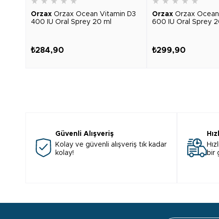
★
★
★
★
★
★
★
★
★
★
Orzax
Orzax Ocean Vitamin D3
Orzax
Orzax Ocean
400 IU Oral Sprey 20 ml
600 IU Oral Sprey 2
₺284,90
₺299,90
Güvenli Alışveriş
Hız
Kolay ve güvenli alışveriş tık kadar
Hızl
kolay!
bir