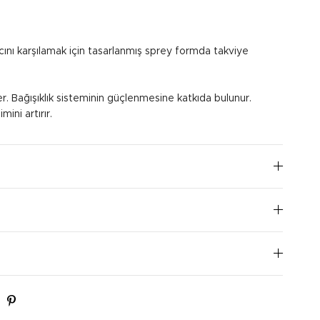
acını karşılamak için tasarlanmış sprey formda takviye
r. Bağışıklık sisteminin güçlenmesine katkıda bulunur.
ini artırır.
 günde bir sprey, ağız içine sıkılarak kullanılmalıdır.
I