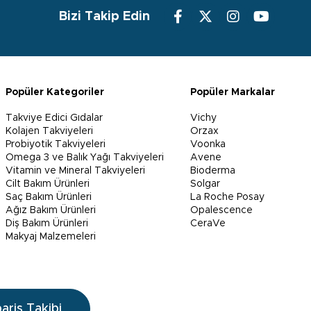
Bizi Takip Edin
Popüler Kategoriler
Popüler Markalar
Takviye Edici Gıdalar
Vichy
Kolajen Takviyeleri
Orzax
Probiyotik Takviyeleri
Voonka
Omega 3 ve Balık Yağı Takviyeleri
Avene
Vitamin ve Mineral Takviyeleri
Bioderma
Cilt Bakım Ürünleri
Solgar
Saç Bakım Ürünleri
La Roche Posay
Ağız Bakım Ürünleri
Opalescence
Diş Bakım Ürünleri
CeraVe
Makyaj Malzemeleri
pariş Takibi