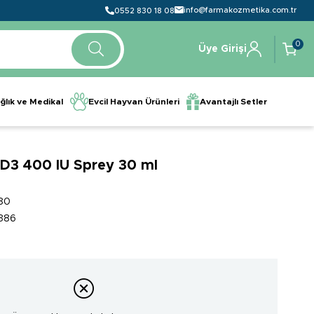
info@farmakozmetika.com.tr
0552 830 18 08
0
Üye Girişi
ğlık ve Medikal
Evcil Hayvan Ürünleri
Avantajlı Setler
 D3 400 IU Sprey 30 ml
80
386