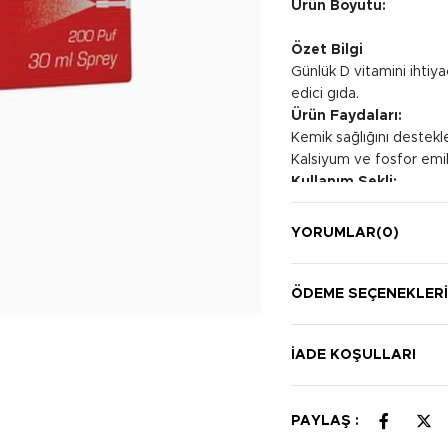
Ürün Boyutu:
Özet Bilgi
Günlük D vitamini ihtiy
edici gıda.
Ürün Faydaları:
Kemik sağlığını destekle
Kalsiyum ve fosfor emilim
Kullanım Şekli:
Tercihen yemekle birlikte
YORUMLAR
(0)
ÖDEME SEÇENEKLER
İADE KOŞULLARI
PAYLAŞ :