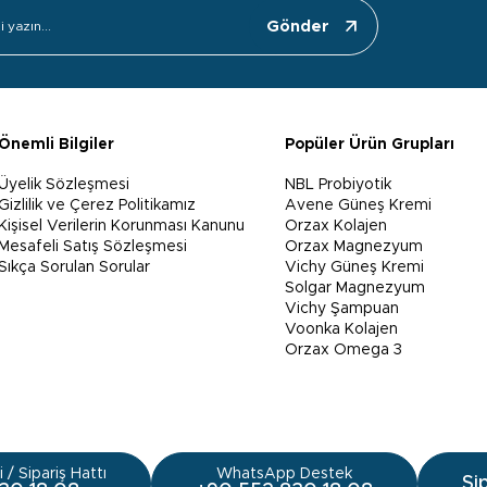
Gönder
Önemli Bilgiler
Popüler Ürün Grupları
Üyelik Sözleşmesi
NBL Probiyotik
Gizlilik ve Çerez Politikamız
Avene Güneş Kremi
Kişisel Verilerin Korunması Kanunu
Orzax Kolajen
Mesafeli Satış Sözleşmesi
Orzax Magnezyum
Sıkça Sorulan Sorular
Vichy Güneş Kremi
Solgar Magnezyum
Vichy Şampuan
Voonka Kolajen
Orzax Omega 3
 / Sipariş Hattı
WhatsApp Destek
Si