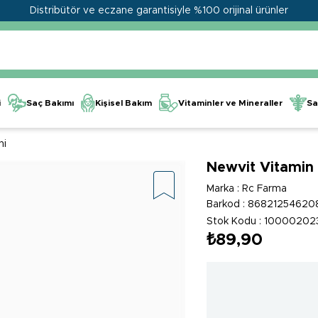
Distribütör ve eczane garantisiyle %100 orijinal ürünler
Kişisel Bakım
Vitaminler ve Mineraller
i
Saç Bakımı
Sa
ni
Newvit Vitamin
Marka
:
Rc Farma
Barkod
:
86821254620
Stok Kodu
10000202
₺89,90