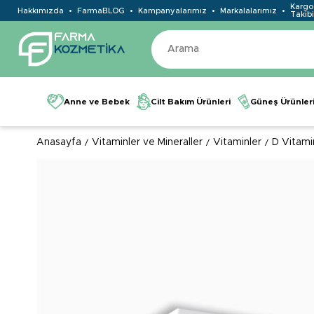
Kargo
Hakkımızda
FarmaBLOG
Kampanyalarımız
Markalalarımız
Takibi
Anne ve Bebek
Cilt Bakım Ürünleri
Güneş Ürünler
Anasayfa
Vitaminler ve Mineraller
Vitaminler
D Vitami