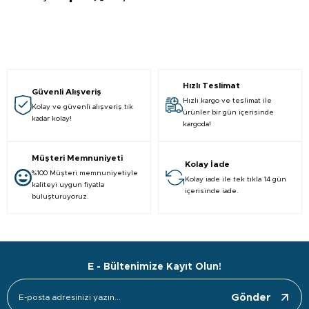
Hızlı Teslimat
Güvenli Alışveriş
Hızlı kargo ve teslimat ile
Kolay ve güvenli alışveriş tık
ürünler bir gün içerisinde
kadar kolay!
kargoda!
Müşteri Memnuniyeti
Kolay İade
%100 Müşteri memnuniyetiyle
Kolay iade ile tek tıkla 14 gün
kaliteyi uygun fiyatla
içerisinde iade.
buluşturuyoruz.
E - Bültenimize Kayıt Olun!
Gönder