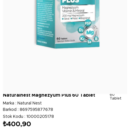
Naturalnest Magnezyum Plus 60 Tablet
60
Tablet
Marka
:
Natural Nest
Barkod
:
8697595877678
Stok Kodu
10000205178
₺400,90