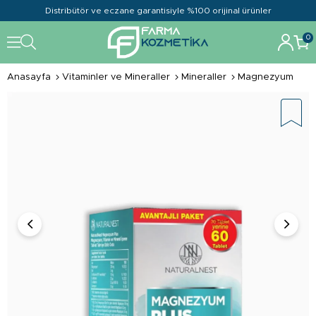
Distribütör ve eczane garantisiyle %100 orijinal ürünler
0
Anasayfa
Vitaminler ve Mineraller
Mineraller
Magnezyum