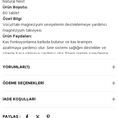
Natural Nest
Ürün Boyutu:
60 tablet
Özet Bilgi
Vücuttaki magnezyum seviyelerini desteklemeye yardımcı
magnezyum takviyesi.
Ürün Faydaları:
Kas fonksiyonlarına katkıda bulunur ve kas krampını
azaltmaya yardımcı olur. Sinir sistemi sağlığını destekler ve
stresle başa çıkmaya yardımcı olur. Enerji üretim süreçlerine
katkı sağlar ve yorgunluğu azaltmaya yardımcı olur.
Kullanım Şekli:
YORUMLAR
(1)
Günde bir kapsülün tercihen yemeklerle birlikte su ile alınması
önerilir.
ÖDEME SEÇENEKLERI
İADE KOŞULLARI
PAYLAŞ :