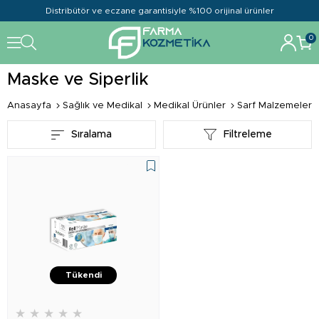
Distribütör ve eczane garantisiyle %100 orijinal ürünler
0
Maske ve Siperlik
Anasayfa
Sağlık ve Medikal
Medikal Ürünler
Sarf Malzemeler
Sıralama
Filtreleme
Tükendi
★
★
★
★
★