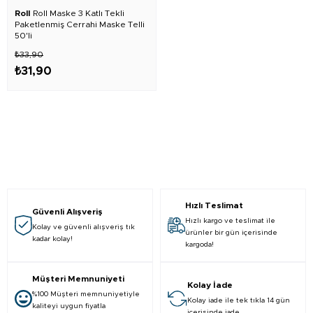
Roll
Roll Maske 3 Katlı Tekli
Paketlenmiş Cerrahi Maske Telli
50'li
₺33,90
₺31,90
Hızlı Teslimat
Güvenli Alışveriş
Hızlı kargo ve teslimat ile
Kolay ve güvenli alışveriş tık
ürünler bir gün içerisinde
kadar kolay!
kargoda!
Müşteri Memnuniyeti
Kolay İade
%100 Müşteri memnuniyetiyle
Kolay iade ile tek tıkla 14 gün
kaliteyi uygun fiyatla
içerisinde iade.