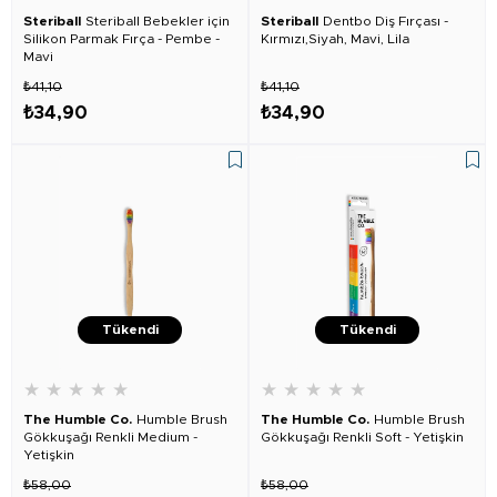
Steriball
Steriball Bebekler için
Steriball
Dentbo Diş Fırçası -
Silikon Parmak Fırça - Pembe -
Kırmızı,Siyah, Mavi, Lila
Mavi
₺41,10
₺41,10
₺34,90
₺34,90
Tükendi
Tükendi
★
★
★
★
★
★
★
★
★
★
The Humble Co.
Humble Brush
The Humble Co.
Humble Brush
Gökkuşağı Renkli Medium -
Gökkuşağı Renkli Soft - Yetişkin
Yetişkin
₺58,00
₺58,00