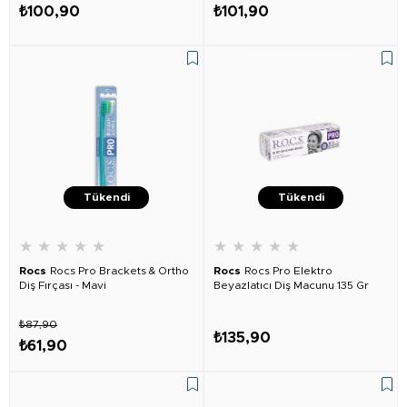
₺100,90
₺101,90
Tükendi
Tükendi
★
★
★
★
★
★
★
★
★
★
Rocs
Rocs Pro Brackets & Ortho
Rocs
Rocs Pro Elektro
Diş Fırçası - Mavi
Beyazlatıcı Diş Macunu 135 Gr
₺87,90
₺135,90
₺61,90