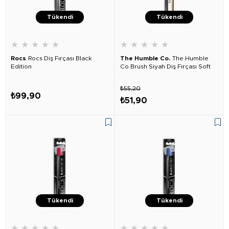
Tükendi
Tükendi
★
★
★
★
★
★
★
★
★
★
Rocs
Rocs Diş Fırçası Black
The Humble Co.
The Humble
Edition
Co Brush Siyah Diş Fırçası Soft
₺55,20
₺99,90
₺51,90
Tükendi
Tükendi
★
★
★
★
★
★
★
★
★
★