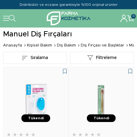
Distribütör ve eczane garantisiyle %100 orijinal ürünler
0
Manuel Diş Fırçaları
Anasayfa
Kişisel Bakım
Diş Bakım
Diş Fırçası ve Başlıklar
Manu
Sıralama
Filtreleme
Tükendi
Tükendi
★
★
★
★
★
★
★
★
★
★