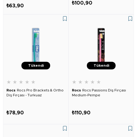
₺100,90
₺63,90
Tükendi
Tükendi
★
★
★
★
★
★
★
★
★
★
Rocs
Rocs Pro Brackets & Ortho
Rocs
Rocs Passions Diş Fırçası
Diş Fırçası - Turkuaz
Medium-Pempe
₺78,90
₺110,90