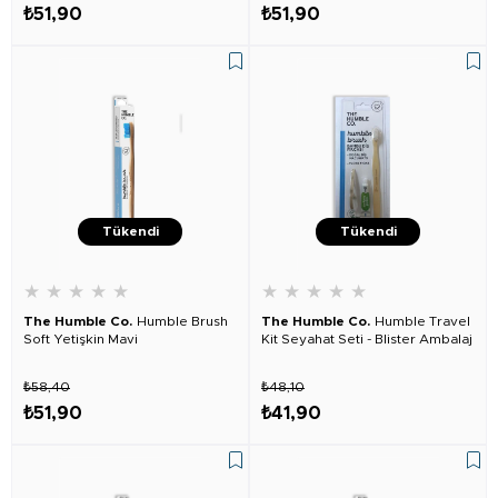
₺51,90
₺51,90
Tükendi
Tükendi
★
★
★
★
★
★
★
★
★
★
The Humble Co.
Humble Brush
The Humble Co.
Humble Travel
Soft Yetişkin Mavi
Kit Seyahat Seti - Blister Ambalaj
₺58,40
₺48,10
₺51,90
₺41,90