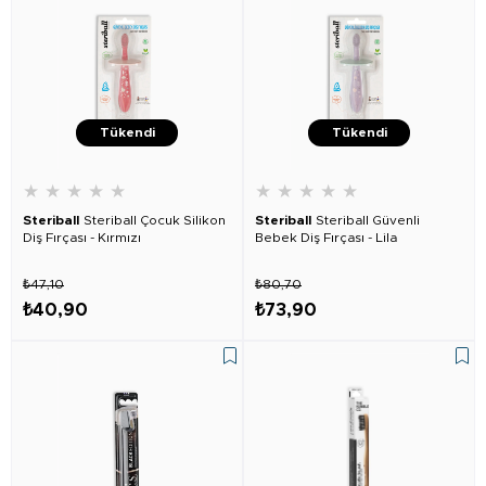
Tükendi
Tükendi
★
★
★
★
★
★
★
★
★
★
Steriball
Steriball Çocuk Silikon
Steriball
Steriball Güvenli
Diş Fırçası - Kırmızı
Bebek Diş Fırçası - Lila
₺47,10
₺80,70
₺40,90
₺73,90