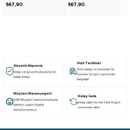
₺67,90
₺67,90
Hızlı Teslimat
Güvenli Alışveriş
Hızlı kargo ve teslimat ile
Kolay ve güvenli alışveriş tık
ürünler bir gün içerisinde
kadar kolay!
kargoda!
Müşteri Memnuniyeti
Kolay İade
%100 Müşteri memnuniyetiyle
Kolay iade ile tek tıkla 14 gün
kaliteyi uygun fiyatla
içerisinde iade.
buluşturuyoruz.