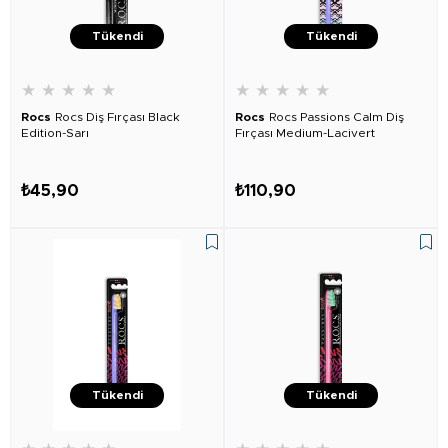
Tükendi
Tükendi
★
★
★
★
★
★
★
★
★
★
Rocs
Rocs Diş Fırçası Black
Rocs
Rocs Passions Calm Diş
Edition-Sarı
Fırçası Medium-Lacivert
₺45,90
₺110,90
Tükendi
Tükendi