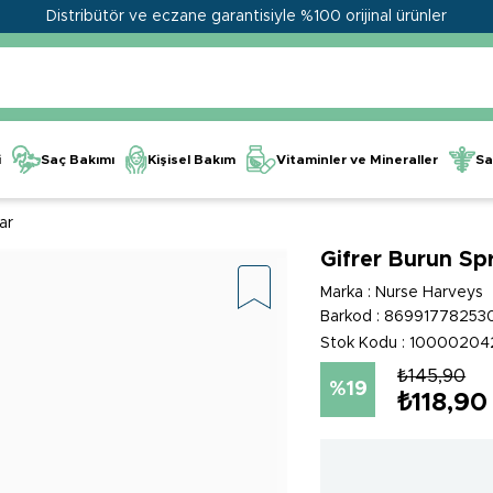
Distribütör ve eczane garantisiyle %100 orijinal ürünler
Kişisel Bakım
Vitaminler ve Mineraller
i
Saç Bakımı
Sa
ar
Gifrer Burun Sp
Marka
:
Nurse Harveys
Barkod
:
86991778253
Stok Kodu
10000204
₺145,90
19
₺118,90