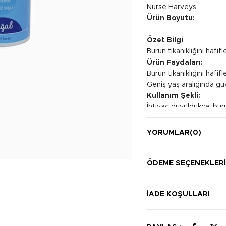
Nurse Harveys
Ürün Boyutu:
Özet Bilgi
Burun tıkanıklığını hafi
Ürün Faydaları:
Burun tıkanıklığını hafifl
Geniş yaş aralığında güve
Kullanım Şekli:
İhtiyaç duyuldukça, buru
kullanmadan önce ürünün
YORUMLAR
(0)
ÖDEME SEÇENEKLER
İADE KOŞULLARI