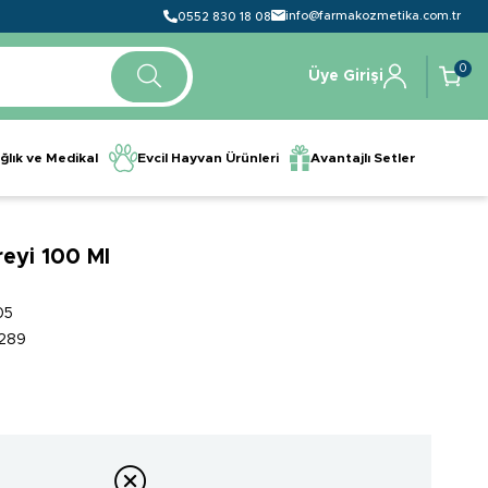
info@farmakozmetika.com.tr
0552 830 18 08
0
Üye Girişi
ğlık ve Medikal
Evcil Hayvan Ürünleri
Avantajlı Setler
reyi 100 Ml
05
289