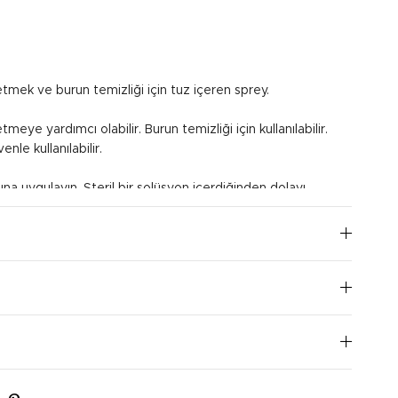
fletmek ve burun temizliği için tuz içeren sprey.
etmeye yardımcı olabilir. Burun temizliği için kullanılabilir.
nle kullanılabilir.
na uygulayın. Steril bir solüsyon içerdiğinden dolayı
 etiketinde belirtilen talimatları dikkatlice okuyun.
I