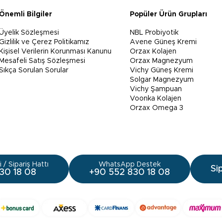
Önemli Bilgiler
Popüler Ürün Grupları
Üyelik Sözleşmesi
NBL Probiyotik
Gizlilik ve Çerez Politikamız
Avene Güneş Kremi
Kişisel Verilerin Korunması Kanunu
Orzax Kolajen
Mesafeli Satış Sözleşmesi
Orzax Magnezyum
Sıkça Sorulan Sorular
Vichy Güneş Kremi
Solgar Magnezyum
Vichy Şampuan
Voonka Kolajen
Orzax Omega 3
 / Sipariş Hattı
WhatsApp Destek
Si
30 18 08
+90 552 830 18 08