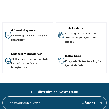
Hızlı Teslimat
Güvenli Alışveriş
Hızlı kargo ve teslimat ile
Kolay ve güvenli alışveriş tık
ürünler bir gün içerisinde
kadar kolay!
kargoda!
Müşteri Memnuniyeti
Kolay İade
%100 Müşteri memnuniyetiyle
Kolay iade ile tek tıkla 14 gün
kaliteyi uygun fiyatla
içerisinde iade.
buluşturuyoruz.
E - Bültenimize Kayıt Olun!
Gönder