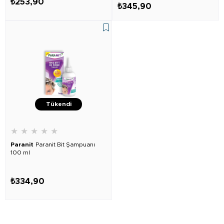
₺253,90
₺345,90
Tükendi
★
★
★
★
★
Paranit
Paranit Bit Şampuanı
100 ml
₺334,90