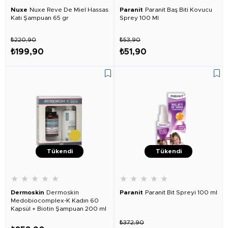
Nuxe
Nuxe Reve De Miel Hassas
Paranit
Paranit Baş Biti Kovucu
Katı Şampuan 65 gr
Sprey 100 Ml
₺220,90
₺53,90
₺199,90
₺51,90
Tükendi
Tükendi
★
★
★
★
★
★
★
★
★
★
Dermoskin
Dermoskin
Paranit
Paranit Bit Spreyi 100 ml
Medobiocomplex-K Kadın 60
Kapsül + Biotin Şampuan 200 ml
₺372,90