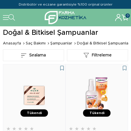
Distribütör ve eczane garantisiyle %100 orijinal ürünler
0
Doğal & Bitkisel Şampuanlar
Anasayfa
Saç Bakımı
Şampuanlar
Doğal & Bitkisel Şampuanlar
Sıralama
Filtreleme
Tükendi
Tükendi
★
★
★
★
★
★
★
★
★
★