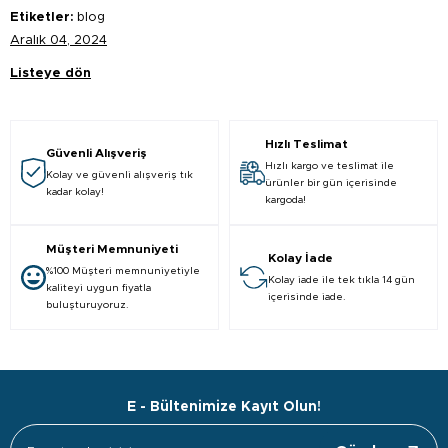
Etiketler:
blog
Aralık 04, 2024
Listeye dön
Hızlı Teslimat
Güvenli Alışveriş
Hızlı kargo ve teslimat ile
Kolay ve güvenli alışveriş tık
ürünler bir gün içerisinde
kadar kolay!
kargoda!
Müşteri Memnuniyeti
Kolay İade
%100 Müşteri memnuniyetiyle
Kolay iade ile tek tıkla 14 gün
kaliteyi uygun fiyatla
içerisinde iade.
buluşturuyoruz.
E - Bültenimize Kayıt Olun!