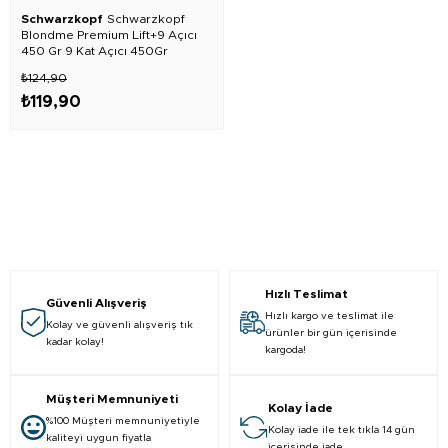
Schwarzkopf
Schwarzkopf
Blondme Premium Lift+9 Açıcı
450 Gr 9 Kat Açıcı 450Gr
₺124,90
₺119,90
Hızlı Teslimat
Güvenli Alışveriş
Hızlı kargo ve teslimat ile
Kolay ve güvenli alışveriş tık
ürünler bir gün içerisinde
kadar kolay!
kargoda!
Müşteri Memnuniyeti
Kolay İade
%100 Müşteri memnuniyetiyle
Kolay iade ile tek tıkla 14 gün
kaliteyi uygun fiyatla
içerisinde iade.