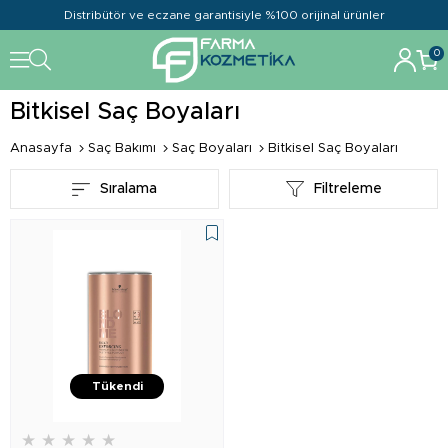
Distribütör ve eczane garantisiyle %100 orijinal ürünler
0
Bitkisel Saç Boyaları
Anasayfa
Saç Bakımı
Saç Boyaları
Bitkisel Saç Boyaları
Sıralama
Filtreleme
Tükendi
★
★
★
★
★