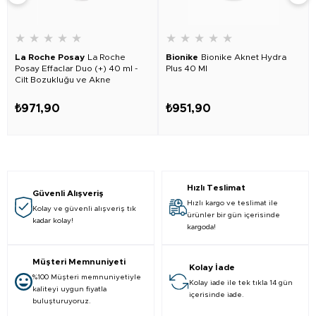
★
★
★
★
★
★
★
★
★
★
La Roche Posay
La Roche
Bionike
Bionike Aknet Hydra
Posay Effaclar Duo (+) 40 ml -
Plus 40 Ml
Cilt Bozukluğu ve Akne
Lekelerine Karşı Düzeltici Bakım
₺971,90
₺951,90
Hızlı Teslimat
Güvenli Alışveriş
Hızlı kargo ve teslimat ile
Kolay ve güvenli alışveriş tık
ürünler bir gün içerisinde
kadar kolay!
kargoda!
Müşteri Memnuniyeti
Kolay İade
%100 Müşteri memnuniyetiyle
Kolay iade ile tek tıkla 14 gün
kaliteyi uygun fiyatla
içerisinde iade.
buluşturuyoruz.