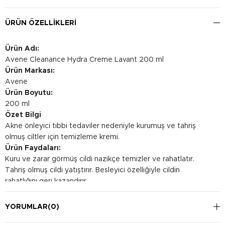
ÜRÜN ÖZELLIKLERI
Ürün Adı:
Avene Cleanance Hydra Creme Lavant 200 ml
Ürün Markası:
Avene
Ürün Boyutu:
200 ml
Özet Bilgi
Akne önleyici tıbbi tedaviler nedeniyle kurumuş ve tahriş
olmuş ciltler için temizleme kremi.
Ürün Faydaları:
Kuru ve zarar görmüş cildi nazikçe temizler ve rahatlatır.
Tahriş olmuş cildi yatıştırır. Besleyici özelliğiyle cildin
rahatlığını geri kazandırır.
Kullanım Şekli:
Sabah ve/veya akşam nemli yüz bölgesine uygulayın
YORUMLAR
(0)
ardından bir miktar su ile köpürtün, nazikçe ve dairesel