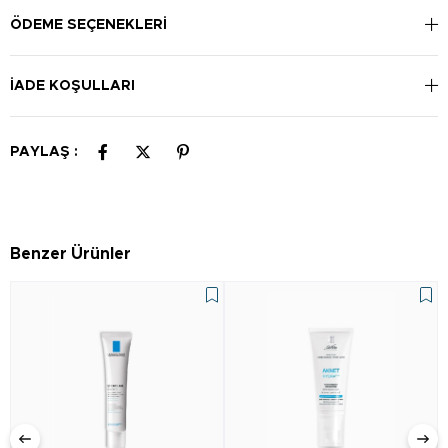
hareketlerle yüzünüze ve boynunuza uygulayın, iyice
durulayın sonrasında kurulayın. Günlük kullanıma uygundur.
ÖDEME SEÇENEKLERI
İADE KOŞULLARI
PAYLAŞ :
Benzer Ürünler