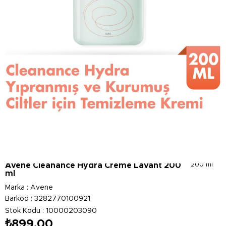
Avene Cleanance Hydra Creme Lavant 200
200 ml
ml
Marka
:
Avene
Barkod
:
3282770100921
Stok Kodu
10000203090
₺899,00