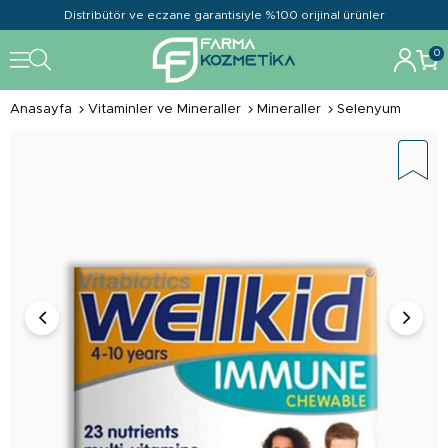
Distribütör ve eczane garantisiyle %100 orijinal ürünler
0
Anasayfa
Vitaminler ve Mineraller
Mineraller
Selenyum