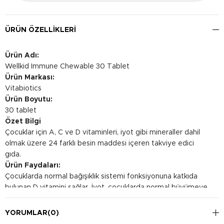
ÜRÜN ÖZELLIKLERI
Ürün Adı:
Wellkid Immune Chewable 30 Tablet
Ürün Markası:
Vitabiotics
Ürün Boyutu:
30 tablet
Özet Bilgi
Çocuklar için A, C ve D vitaminleri, iyot gibi mineraller dahil
olmak üzere 24 farklı besin maddesi içeren takviye edici
gıda.
Ürün Faydaları:
Çocuklarda normal bağışıklık sistemi fonksiyonuna katkıda
bulunan D vitamini sağlar. İyot, çocuklarda normal büyümeye
katkıda bulunur.
Kullanım Şekli:
YORUMLAR
(0)
4-12 yaş arası çocuklarda günde 1 çiğneme tableti tüketilmesi