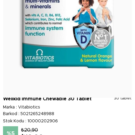
Wellkid Immune Chewable 30 Tablet
30 tablet
Marka
:
Vitabiotics
Barkod
:
5021265248988
Stok Kodu
10000202906
₺20,90
5