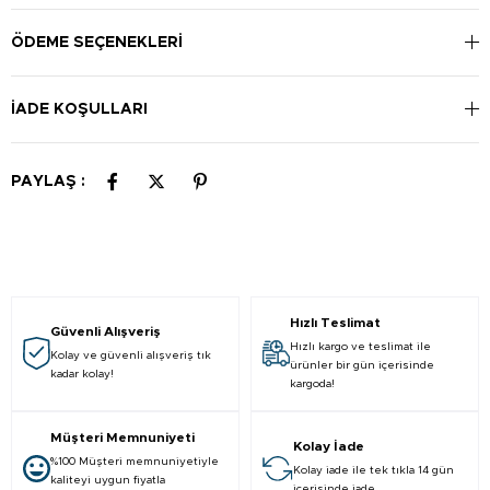
önerilir.
ÖDEME SEÇENEKLERI
İADE KOŞULLARI
PAYLAŞ :
Hızlı Teslimat
Güvenli Alışveriş
Hızlı kargo ve teslimat ile
Kolay ve güvenli alışveriş tık
ürünler bir gün içerisinde
kadar kolay!
kargoda!
Müşteri Memnuniyeti
Kolay İade
%100 Müşteri memnuniyetiyle
Kolay iade ile tek tıkla 14 gün
kaliteyi uygun fiyatla
içerisinde iade.