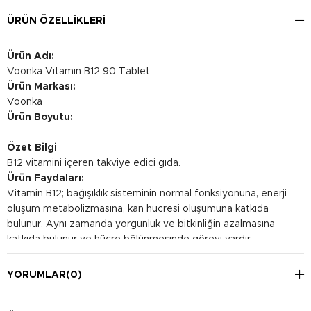
ÜRÜN ÖZELLIKLERI
Ürün Adı:
Voonka Vitamin B12 90 Tablet
Ürün Markası:
Voonka
Ürün Boyutu:
Özet Bilgi
B12 vitamini içeren takviye edici gıda.
Ürün Faydaları:
Vitamin B12; bağışıklık sisteminin normal fonksiyonuna, enerji
oluşum metabolizmasına, kan hücresi oluşumuna katkıda
bulunur. Aynı zamanda yorgunluk ve bitkinliğin azalmasına
katkıda bulunur ve hücre bölünmesinde görevi vardır.
Kullanım Şekli:
Günde 1 kez 1 tablet alınması önerilir.
YORUMLAR
(0)