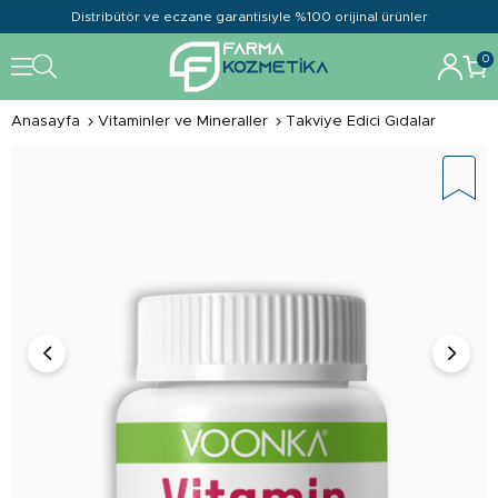
Distribütör ve eczane garantisiyle %100 orijinal ürünler
0
Anasayfa
Vitaminler ve Mineraller
Takviye Edici Gıdalar