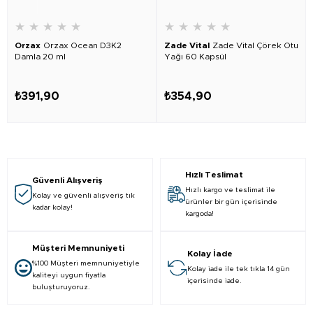
★
★
★
★
★
★
★
★
★
★
Orzax
Orzax Ocean D3K2
Zade Vital
Zade Vital Çörek Otu
Damla 20 ml
Yağı 60 Kapsül
₺391,90
₺354,90
Hızlı Teslimat
Güvenli Alışveriş
Hızlı kargo ve teslimat ile
Kolay ve güvenli alışveriş tık
ürünler bir gün içerisinde
kadar kolay!
kargoda!
Müşteri Memnuniyeti
Kolay İade
%100 Müşteri memnuniyetiyle
Kolay iade ile tek tıkla 14 gün
kaliteyi uygun fiyatla
içerisinde iade.
buluşturuyoruz.