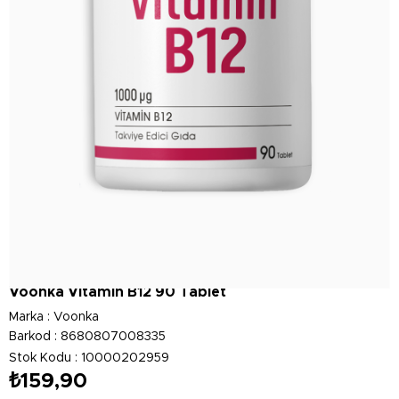
Voonka Vitamin B12 90 Tablet
Marka
:
Voonka
Barkod
:
8680807008335
Stok Kodu
10000202959
₺159,90