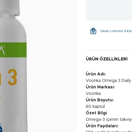
İstek Listeme Ekl
ÜRÜN ÖZELLIKLERI
Ürün Adı:
Voonka Omega 3 Daily
Ürün Markası:
Voonka
Ürün Boyutu:
60 kapsül
Özet Bilgi
Omega-3 içeren takviye
Ürün Faydaları: