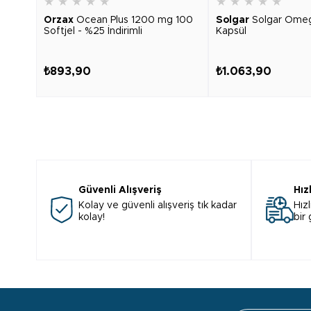
★
★
★
★
★
★
★
★
★
★
Orzax
Ocean Plus 1200 mg 100
Solgar
Solgar Ome
Softjel - %25 İndirimli
Kapsül
₺893,90
₺1.063,90
Güvenli Alışveriş
Hız
Kolay ve güvenli alışveriş tık kadar
Hızl
kolay!
bir