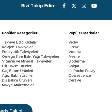
Bizi Takip Edin
Popüler Kategoriler
Popüler Markalar
Takviye Edici Gıdalar
Vichy
Kolajen Takviyeleri
Orzax
Probiyotik Takviyeleri
Voonka
Omega 3 ve Balık Yağı Takviyeleri
Avene
Vitamin ve Mineral Takviyeleri
Bioderma
Cilt Bakım Ürünleri
Solgar
Saç Bakım Ürünleri
La Roche Posay
Ağız Bakım Ürünleri
Opalescence
Diş Bakım Ürünleri
CeraVe
Makyaj Malzemeleri
pariş Takibi