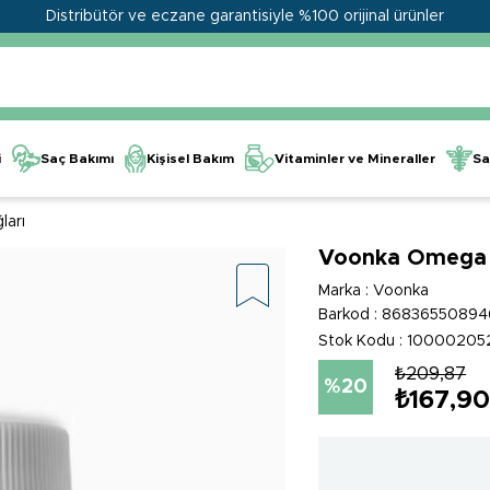
Distribütör ve eczane garantisiyle %100 orijinal ürünler
Kişisel Bakım
Vitaminler ve Mineraller
i
Saç Bakımı
Sa
ları
Voonka Omega 3
Marka
:
Voonka
Barkod
:
86836550894
Stok Kodu
100002052
₺209,87
20
₺167,9