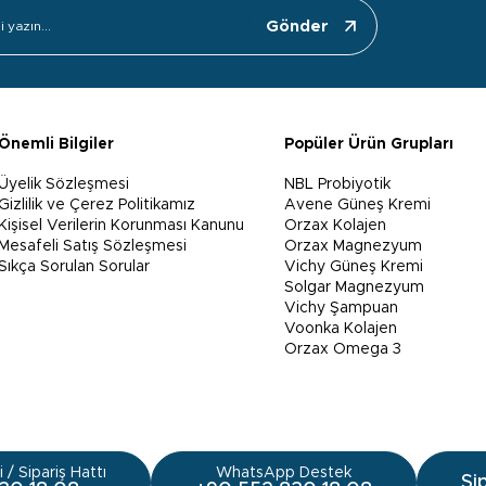
Gönder
Önemli Bilgiler
Popüler Ürün Grupları
Üyelik Sözleşmesi
NBL Probiyotik
Gizlilik ve Çerez Politikamız
Avene Güneş Kremi
Kişisel Verilerin Korunması Kanunu
Orzax Kolajen
Mesafeli Satış Sözleşmesi
Orzax Magnezyum
Sıkça Sorulan Sorular
Vichy Güneş Kremi
Solgar Magnezyum
Vichy Şampuan
Voonka Kolajen
Orzax Omega 3
 / Sipariş Hattı
WhatsApp Destek
Si