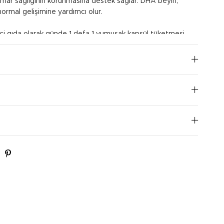
ar sağlığının korunmasına destek sağlar. DHA beyin,
normal gelişimine yardımcı olur.
dici gıda olarak günde 1 defa 1 yumuşak kapsül tüketmesi
I