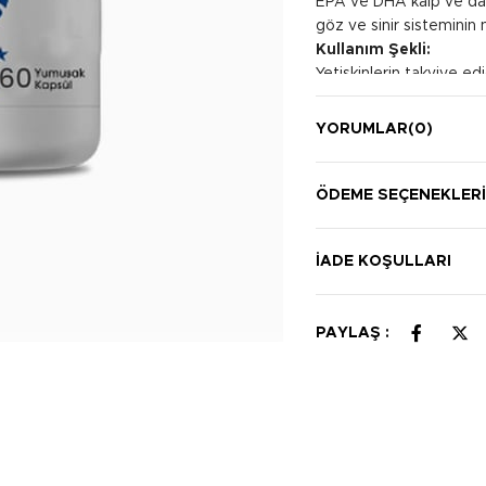
EPA ve DHA kalp ve dam
göz ve sinir sisteminin 
Kullanım Şekli:
Yetişkinlerin takviye e
tavsiye edilir.
YORUMLAR
(0)
ÖDEME SEÇENEKLER
İADE KOŞULLARI
PAYLAŞ :