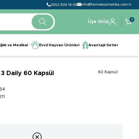
info@farmakozmetika.com.tr
0552 830 18 08
0
Üye Girişi
ğlık ve Medikal
Evcil Hayvan Ürünleri
Avantajlı Setler
 Daily 60 Kapsül
60 Kapsül
64
11
0