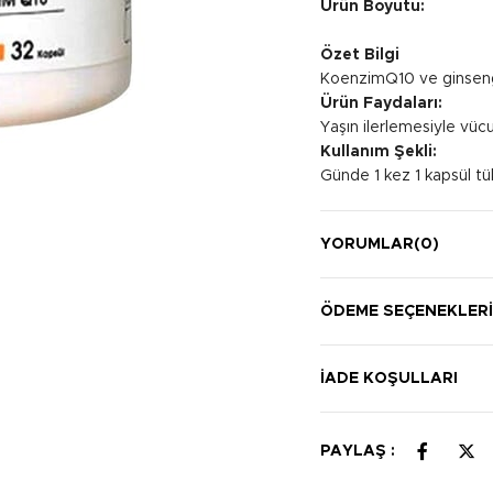
Ürün Boyutu:
Özet Bilgi
KoenzimQ10 ve ginseng 
Ürün Faydaları:
Yaşın ilerlemesiyle vüc
Kullanım Şekli:
Günde 1 kez 1 kapsül tük
YORUMLAR
(0)
ÖDEME SEÇENEKLER
İADE KOŞULLARI
PAYLAŞ :