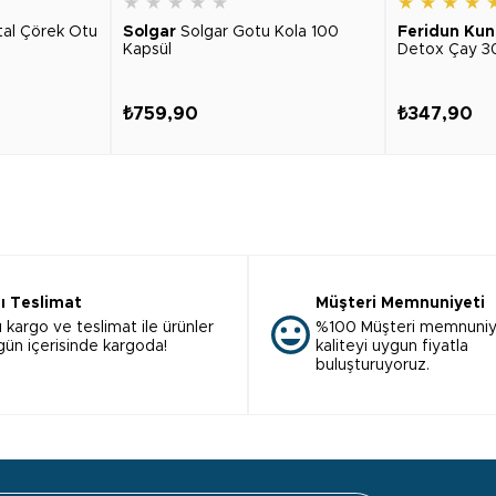
★
★
★
★
★
★
★
★
★
tal Çörek Otu
Solgar
Solgar Gotu Kola 100
Feridun Kun
Kapsül
Detox Çay 3
₺759,90
₺347,90
lı Teslimat
Müşteri Memnuniyeti
ı kargo ve teslimat ile ürünler
%100 Müşteri memnuniy
 gün içerisinde kargoda!
kaliteyi uygun fiyatla
buluşturuyoruz.