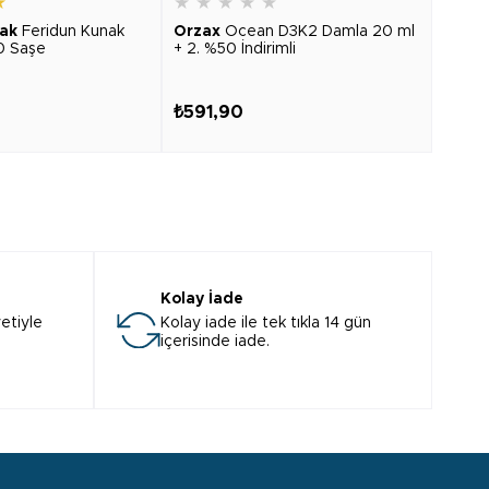
★
★
★
★
★
★
★
★
ak
Feridun Kunak
Orzax
Ocean D3K2 Damla 20 ml
Cent
0 Saşe
+ 2. %50 İndirimli
Advan
₺591,90
₺403
Kolay İade
etiyle
Kolay iade ile tek tıkla 14 gün
içerisinde iade.