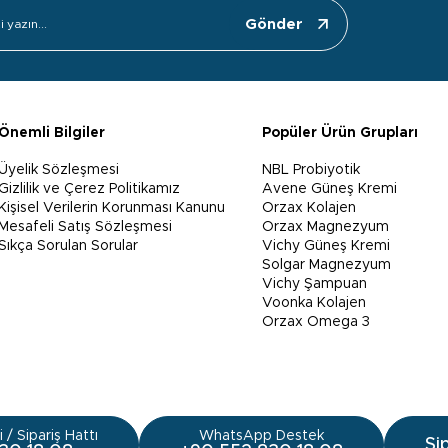
Gönder
Önemli Bilgiler
Popüler Ürün Grupları
Üyelik Sözleşmesi
NBL Probiyotik
Gizlilik ve Çerez Politikamız
Avene Güneş Kremi
Kişisel Verilerin Korunması Kanunu
Orzax Kolajen
Mesafeli Satış Sözleşmesi
Orzax Magnezyum
Sıkça Sorulan Sorular
Vichy Güneş Kremi
Solgar Magnezyum
Vichy Şampuan
Voonka Kolajen
Orzax Omega 3
 / Sipariş Hattı
WhatsApp Destek
Si