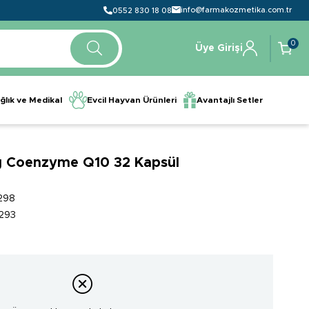
info@farmakozmetika.com.tr
0552 830 18 08
0
Üye Girişi
ğlık ve Medikal
Evcil Hayvan Ürünleri
Avantajlı Setler
g Coenzyme Q10 32 Kapsül
298
293