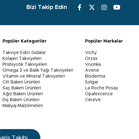
Bizi Takip Edin
Popüler Kategoriler
Popüler Markalar
Takviye Edici Gıdalar
Vichy
Kolajen Takviyeleri
Orzax
Probiyotik Takviyeleri
Voonka
Omega 3 ve Balık Yağı Takviyeleri
Avene
Vitamin ve Mineral Takviyeleri
Bioderma
Cilt Bakım Ürünleri
Solgar
Saç Bakım Ürünleri
La Roche Posay
Ağız Bakım Ürünleri
Opalescence
Diş Bakım Ürünleri
CeraVe
Makyaj Malzemeleri
pariş Takibi