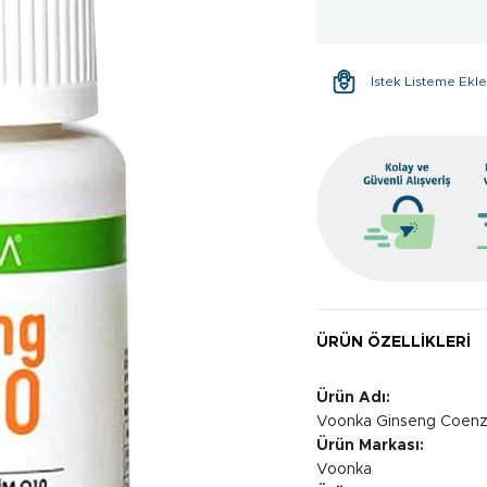
İstek Listeme Ekl
ÜRÜN ÖZELLIKLERI
Ürün Adı:
Voonka Ginseng Coenz
Ürün Markası:
Voonka