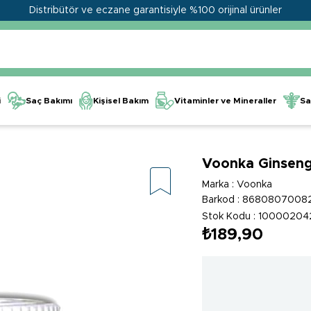
Distribütör ve eczane garantisiyle %100 orijinal ürünler
Kişisel Bakım
Vitaminler ve Mineraller
i
Saç Bakımı
Sa
Voonka Ginsen
Marka
:
Voonka
Barkod
:
8680807008
Stok Kodu
10000204
₺189,90