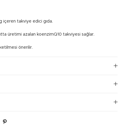
içeren takviye edici gıda.
utta üretimi azalan koenzimQ10 takviyesi sağlar.
etilmesi önerilir.
I