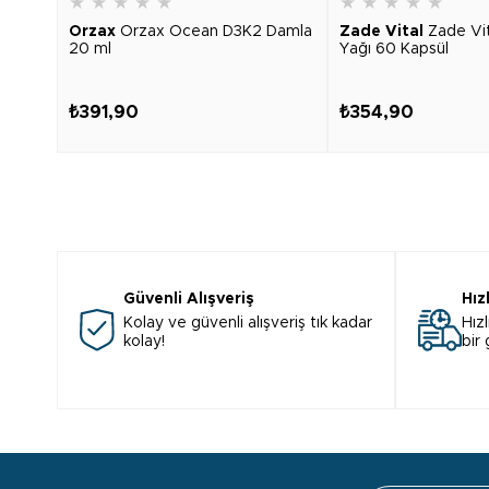
★
★
★
★
★
★
★
★
★
★
Orzax
Orzax Ocean D3K2 Damla
Zade Vital
Zade Vi
20 ml
Yağı 60 Kapsül
₺391,90
₺354,90
Güvenli Alışveriş
Hız
Kolay ve güvenli alışveriş tık kadar
Hızl
kolay!
bir