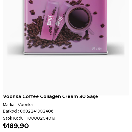
Voonka Coffee Collagen Cream 30 Saşe
Marka
:
Voonka
Barkod
:
8682241302406
Stok Kodu
10000204019
₺189,90