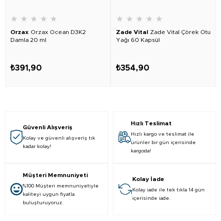
★
★
★
★
★
★
★
★
★
★
Orzax
Orzax Ocean D3K2
Zade Vital
Zade Vital Çörek Otu
Damla 20 ml
Yağı 60 Kapsül
₺391,90
₺354,90
Hızlı Teslimat
Güvenli Alışveriş
Hızlı kargo ve teslimat ile
Kolay ve güvenli alışveriş tık
ürünler bir gün içerisinde
kadar kolay!
kargoda!
Müşteri Memnuniyeti
Kolay İade
%100 Müşteri memnuniyetiyle
Kolay iade ile tek tıkla 14 gün
kaliteyi uygun fiyatla
içerisinde iade.
buluşturuyoruz.