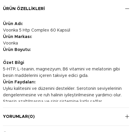
ÜRÜN ÖZELLIKLERI
Ürün Adı:
Voonka 5 Htp Complex 60 Kapsül
Ürün Markası:
Voonka
Ürün Boyutu:
Özet Bilgi
5-HTP, L-teanin, magnezyum, B6 vitamini ve melatonin gibi
besin maddelerini içeren takviye edici gıda.
Ürün Faydaları:
Uyku kalitesini ve düzenini destekler. Serotonin seviyelerinin
dengelenmesine ve ruh halinin iyileştirilmesine yardımcı olur.
Stresin azaltılmasına ve sinir sistemine katkı sağlar.
Kullanım Şekli:
Yetişkinler için önerilen kullanım şekli, günde 1 kapsül olarak
YORUMLAR
(0)
yemeklerle birlikte alınmasıdır. Uyku düzenini desteklemek
için yatmadan önce alınması tavsiye edilir.