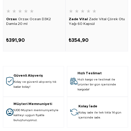
★
★
★
★
★
★
★
★
★
★
Orzax
Orzax Ocean D3K2
Zade Vital
Zade Vital Çörek Otu
Damla 20 ml
Yağı 60 Kapsül
₺391,90
₺354,90
Hızlı Teslimat
Güvenli Alışveriş
Hızlı kargo ve teslimat ile
Kolay ve güvenli alışveriş tık
ürünler bir gün içerisinde
kadar kolay!
kargoda!
Müşteri Memnuniyeti
Kolay İade
%100 Müşteri memnuniyetiyle
Kolay iade ile tek tıkla 14 gün
kaliteyi uygun fiyatla
içerisinde iade.
buluşturuyoruz.