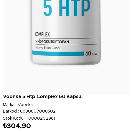
Voonka 5 Htp Complex 60 Kapsül
Marka
:
Voonka
Barkod
:
8680807008502
Stok Kodu
10000202961
₺304,90