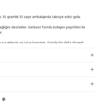
n, 10 gramlık 10 saşe ambalajında takviye edici gıda.
ağlığını destekler. Serbest formlu kollajen peptitleri ile
r.
uya ekleyin ve iyice karıştırın. Günde bir defa düzenli
I