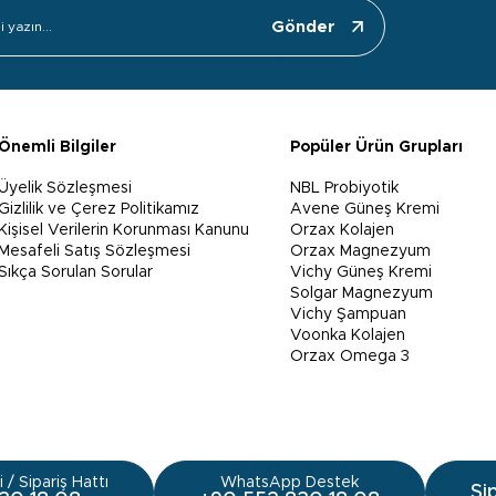
Gönder
Önemli Bilgiler
Popüler Ürün Grupları
Üyelik Sözleşmesi
NBL Probiyotik
Gizlilik ve Çerez Politikamız
Avene Güneş Kremi
Kişisel Verilerin Korunması Kanunu
Orzax Kolajen
Mesafeli Satış Sözleşmesi
Orzax Magnezyum
Sıkça Sorulan Sorular
Vichy Güneş Kremi
Solgar Magnezyum
Vichy Şampuan
Voonka Kolajen
Orzax Omega 3
 / Sipariş Hattı
WhatsApp Destek
Si