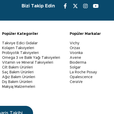
Bizi Takip Edin
Popüler Kategoriler
Popüler Markalar
Takviye Edici Gıdalar
Vichy
Kolajen Takviyeleri
Orzax
Probiyotik Takviyeleri
Voonka
Omega 3 ve Balık Yağı Takviyeleri
Avene
Vitamin ve Mineral Takviyeleri
Bioderma
Cilt Bakım Ürünleri
Solgar
Saç Bakım Ürünleri
La Roche Posay
Ağız Bakım Ürünleri
Opalescence
Diş Bakım Ürünleri
CeraVe
Makyaj Malzemeleri
pariş Takibi