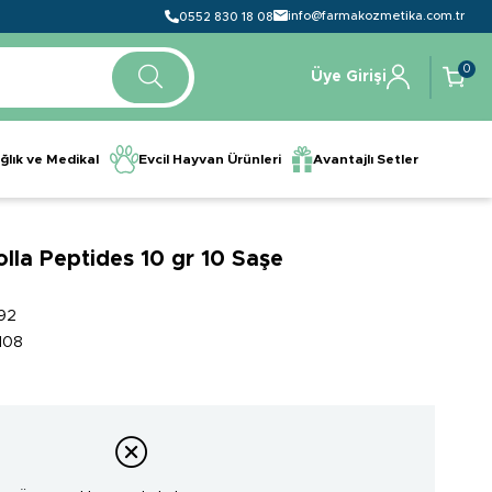
info@farmakozmetika.com.tr
0552 830 18 08
0
Üye Girişi
ğlık ve Medikal
Evcil Hayvan Ürünleri
Avantajlı Setler
olla Peptides 10 gr 10 Saşe
92
108