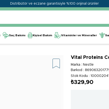
Distribütör ve eczane garantisiyle %100 orijinal ürünler
Kişisel Bakım
Vitaminler ve Mineraller
i
Saç Bakımı
Sa
Vital Proteins C
Marka
:
Nestle
Barkod
:
86906320177
Stok Kodu
10000204
₺329,90