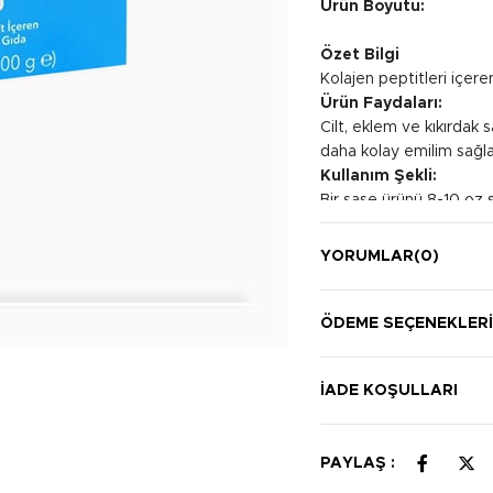
Ürün Boyutu:
Özet Bilgi
Kolajen peptitleri içere
Ürün Faydaları:
Cilt, eklem ve kıkırdak s
daha kolay emilim sağla
Kullanım Şekli:
Bir saşe ürünü 8-10 oz s
olarak kullanın.
YORUMLAR
(0)
ÖDEME SEÇENEKLER
İADE KOŞULLARI
PAYLAŞ :