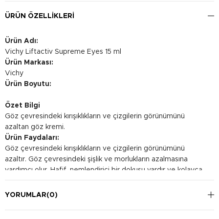
ÜRÜN ÖZELLIKLERI
Ürün Adı:
Vichy Liftactiv Supreme Eyes 15 ml
Ürün Markası:
Vichy
Ürün Boyutu:
Özet Bilgi
Göz çevresindeki kırışıklıkların ve çizgilerin görünümünü
azaltan göz kremi.
Ürün Faydaları:
Göz çevresindeki kırışıklıkların ve çizgilerin görünümünü
azaltır. Göz çevresindeki şişlik ve morlukların azalmasına
yardımcı olur. Hafif, nemlendirici bir dokusu vardır ve kolayca
emilir.
Kullanım Şekli:
YORUMLAR
(0)
Her sabah ve/veya akşam göz çevresine uygulayın. Hafifçe
masaj yaparak emilmesini sağlayın.