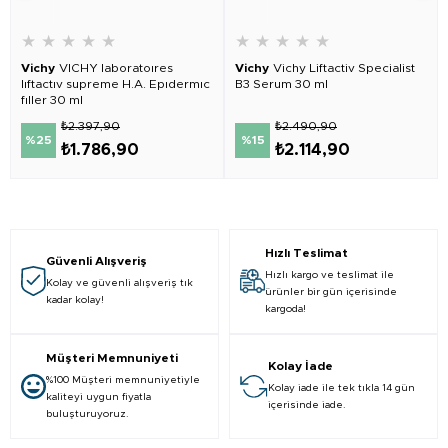
★
★
★
★
★
★
★
★
★
★
Vichy
VICHY laboratoıres
Vichy
Vichy Liftactiv Specialist
lıftactıv supreme H.A. Epıdermıc
B3 Serum 30 ml
fıller 30 ml
₺2.397,90
₺2.490,90
%25
%15
₺1.786,90
₺2.114,90
Hızlı Teslimat
Güvenli Alışveriş
Hızlı kargo ve teslimat ile
Kolay ve güvenli alışveriş tık
ürünler bir gün içerisinde
kadar kolay!
kargoda!
Müşteri Memnuniyeti
Kolay İade
%100 Müşteri memnuniyetiyle
Kolay iade ile tek tıkla 14 gün
kaliteyi uygun fiyatla
içerisinde iade.
buluşturuyoruz.