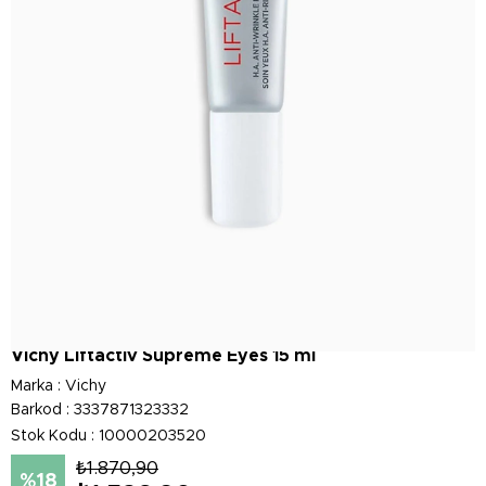
Vichy Liftactiv Supreme Eyes 15 ml
Marka
:
Vichy
Barkod
:
3337871323332
Stok Kodu
10000203520
₺1.870,90
18