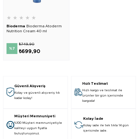
★
★
★
★
★
Bioderma
Bioderma Atoderm
Nutrition Cream 40 ml
₺749,90
%7
₺699,90
Hızlı Teslimat
Güvenli Alışveriş
Hızlı kargo ve teslimat ile
Kolay ve güvenli alışveriş tık
ürünler bir gün içerisinde
kadar kolay!
kargoda!
Müşteri Memnuniyeti
Kolay İade
%100 Müşteri memnuniyetiyle
Kolay iade ile tek tıkla 14 gün
kaliteyi uygun fiyatla
içerisinde iade.
buluşturuyoruz.