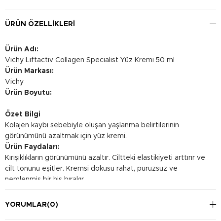
ÜRÜN ÖZELLIKLERI
Ürün Adı:
Vichy Liftactiv Collagen Specialist Yüz Kremi 50 ml
Ürün Markası:
Vichy
Ürün Boyutu:
Özet Bilgi
Kolajen kaybı sebebiyle oluşan yaşlanma belirtilerinin
görünümünü azaltmak için yüz kremi.
Ürün Faydaları:
Kırışıklıkların görünümünü azaltır. Ciltteki elastikiyeti arttırır ve
cilt tonunu eşitler. Kremsi dokusu rahat, pürüzsüz ve
nemlenmiş bir his bırakır.
Kullanım Şekli:
Her sabah kuru cilde tek başına uygulayın. Göz çevresi ile
YORUMLAR
(0)
temasından kaçının.