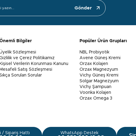
Gönder
Önemli Bilgiler
Popüler Ürün Grupları
Üyelik Sözleşmesi
NBL Probiyotik
Gizlilik ve Çerez Politikamız
Avene Güneş Kremi
Kişisel Verilerin Korunması Kanunu
Orzax Kolajen
Mesafeli Satış Sözleşmesi
Orzax Magnezyum
Sıkça Sorulan Sorular
Vichy Güneş Kremi
Solgar Magnezyum
Vichy Şampuan
Voonka Kolajen
Orzax Omega 3
 / Sipariş Hattı
WhatsApp Destek
Si