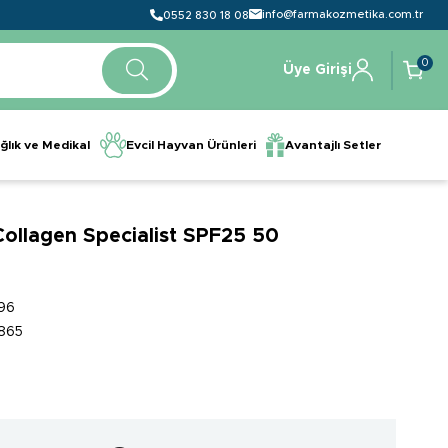
info@farmakozmetika.com.tr
0552 830 18 08
0
Üye Girişi
ğlık ve Medikal
Evcil Hayvan Ürünleri
Avantajlı Setler
 Collagen Specialist SPF25 50
96
865