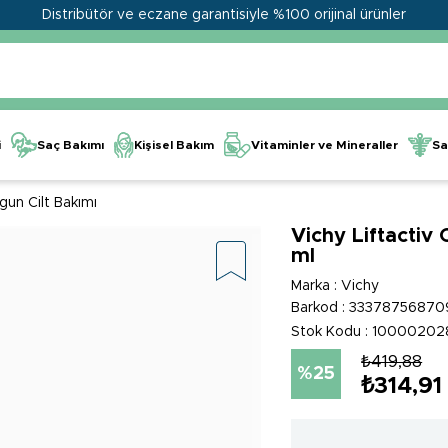
Distribütör ve eczane garantisiyle %100 orijinal ürünler
Kişisel Bakım
Vitaminler ve Mineraller
i
Saç Bakımı
Sa
gun Cilt Bakımı
Vichy Liftactiv
ml
Marka
:
Vichy
Barkod
:
33378756870
Stok Kodu
10000202
₺419,88
25
₺314,91