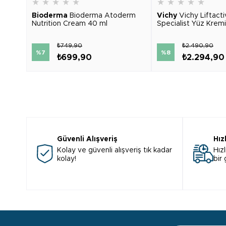
★
★
★
★
★
★
★
★
★
★
Bioderma
Bioderma Atoderm
Vichy
Vichy Liftact
Nutrition Cream 40 ml
Specialist Yüz Krem
₺749,90
₺2.490,90
%7
%8
₺699,90
₺2.294,90
Güvenli Alışveriş
Hız
Kolay ve güvenli alışveriş tık kadar
Hızl
kolay!
bir