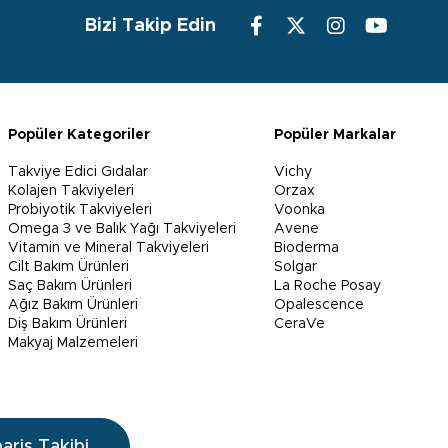
Bizi Takip Edin
Popüler Kategoriler
Popüler Markalar
Takviye Edici Gıdalar
Vichy
Kolajen Takviyeleri
Orzax
Probiyotik Takviyeleri
Voonka
Omega 3 ve Balık Yağı Takviyeleri
Avene
Vitamin ve Mineral Takviyeleri
Bioderma
Cilt Bakım Ürünleri
Solgar
Saç Bakım Ürünleri
La Roche Posay
Ağız Bakım Ürünleri
Opalescence
Diş Bakım Ürünleri
CeraVe
Makyaj Malzemeleri
pariş Takibi