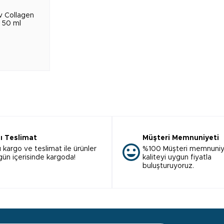
iv Collagen
i 50 ml
lı Teslimat
Müşteri Memnuniyeti
ı kargo ve teslimat ile ürünler
%100 Müşteri memnuniy
 gün içerisinde kargoda!
kaliteyi uygun fiyatla
buluşturuyoruz.