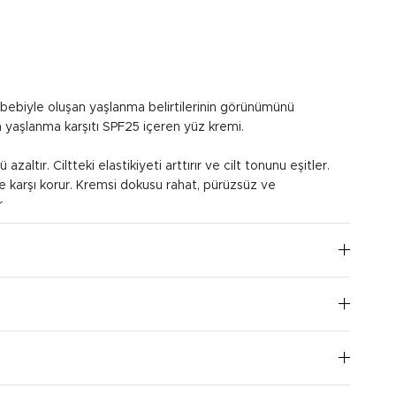
sebebiyle oluşan yaşlanma belirtilerinin görünümünü
en yaşlanma karşıtı SPF25 içeren yüz kremi.
 azaltır. Ciltteki elastikiyeti arttırır ve cilt tonunu eşitler.
ne karşı korur. Kremsi dokusu rahat, pürüzsüz ve
.
k başına uygulayın. Göz çevresi ile temasından kaçının.
I