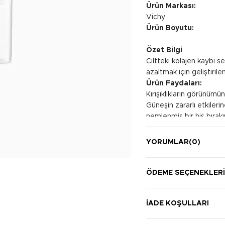
Ürün Markası:
Vichy
Ürün Boyutu:
Özet Bilgi
Ciltteki kolajen kaybı 
azaltmak için geliştiril
Ürün Faydaları:
Kırışıklıkların görünümünü
Güneşin zararlı etkileri
nemlenmiş bir his bırakır
Kullanım Şekli:
Her sabah kuru cilde te
YORUMLAR
(0)
ÖDEME SEÇENEKLER
İADE KOŞULLARI